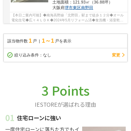
土地面積：121.93㎡（36.88坪）
大阪府
堺市東区
南野田
【本日ご案内可能】◆南海高野線「北野田」駅まで徒歩１２分◆オール
電化住宅◆広々４ＬＤＫ◆2024年5月リフォーム済◆食洗機・浴室乾燥
機・モニタ付インターホン・宅配ボックスなど設備充...
1
1～1
該当物件数
戸
戸を表示
変更
絞り込み条件：
なし
3 Points
IESTOREが選ばれる理由
住宅ローンに強い
一度住宅ローンに落ちた方でもイ