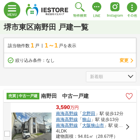
堺市東区南野田 戸建一覧
1
1～1
該当物件数
戸
戸を表示
変更
絞り込み条件：
なし
南野田 中古一戸建
売買 | 中古一戸建
3,590
万
円
南海高野線
「
北野田
」駅 徒歩12分
南海高野線
「
狭山
」駅 徒歩13分
南海高野線
「
大阪狭山市
」駅 徒歩30分
4LDK
建物面積：94.81㎡（28.67坪）