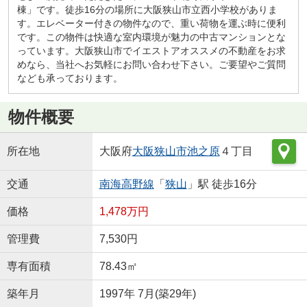
棟」です。徒歩16分の場所に大阪狭山市立西小学校がありま
す。エレベーター付きの物件なので、重い荷物を運ぶ時に便利
です。この物件は快適な室内環境が魅力の中古マンションとな
っています。大阪狭山市でイエストアオススメの不動産をお求
めなら、当社へお気軽にお問い合わせ下さい。ご要望やご質問
なども承っております。
物件概要
所在地
大阪府
大阪狭山市
池之原
４丁目
交通
南海高野線
「
狭山
」駅 徒歩16分
価格
1,478万円
管理費
7,530円
専有面積
78.43㎡
築年月
1997年 7月(築29年)