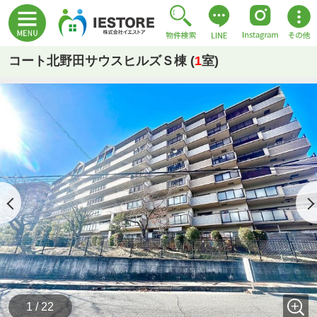
コート北野田サウスヒルズＳ棟 (
1
室)
1 / 22