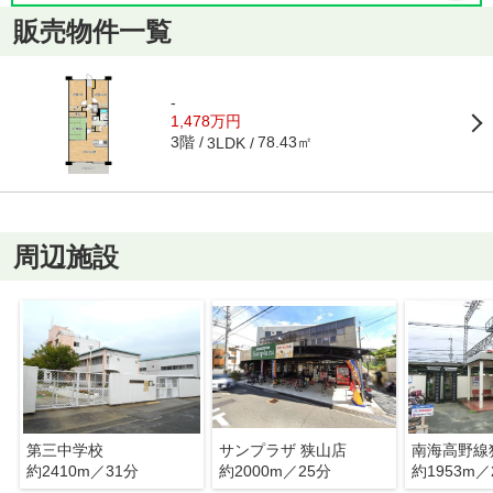
販売物件一覧
-
1,478万円
3階
78.43㎡
3LDK
周辺施設
第三中学校
サンプラザ 狭山店
南海高野線
約2410m／31分
約2000m／25分
約1953m／