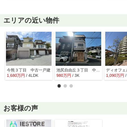
エリアの近い物件
今熊３丁目 中古一戸建
池尻自由丘３丁目 中古一戸建
1,680
万
円
/ 4LDK
980
万
円
/ 3K
1,090
万
円
お客様の声