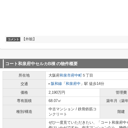
【外観】
コメント
コート和泉府中セルカB棟
の物件概要
所在地
大阪府
和泉市
府中町
５丁目
阪和線
「
和泉府中
」駅 徒歩14分
交通
価格
2,190万円
管理費
専有面積
68.07㎡
築年月（築
中古マンション / 鉄骨鉄筋コ
種別/構造
階建
ンクリート
ぜひ一度見ていただきたい、「コート和泉府中セ
件はいかがですか。中古マンションなら、物件