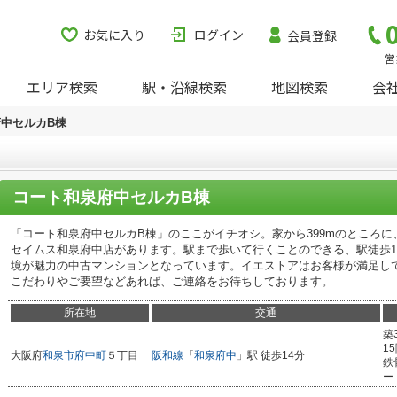
お気に入り
ログイン
会員登録
営
エリア検索
駅・沿線検索
地図検索
会
中セルカB棟
コート和泉府中セルカB棟
「コート和泉府中セルカB棟」のここがイチオシ。家から399mのところ
セイムス和泉府中店があります。駅まで歩いて行くことのできる、駅徒歩1
境が魅力の中古マンションとなっています。イエストアはお客様が満足し
こだわりやご要望などあれば、ご連絡をお待ちしております。
所在地
交通
築
1
大阪府
和泉市
府中町
５丁目
阪和線
「
和泉府中
」駅 徒歩14分
鉄
ー