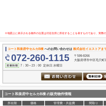
※地図上に表示される物件の位置は付近住所に所在することを表すものであり、実際
コート和泉府中セルカB棟
へのお問い合わせは
株式会社イエストアま
072-260-1115
〒599-8266
大阪府堺市中区毛穴町1
7：30～23：00 定休日:水曜日
コート和泉府中セルカB棟
の販売物件情報
所在階
価格
管理費・共益費
間取り