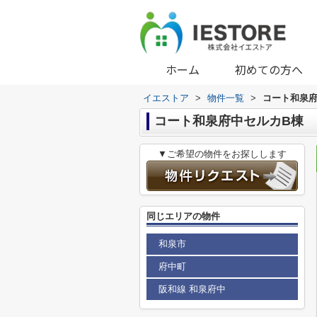
ホーム
初めての方へ
イエストア
>
物件一覧
>
コート和泉府
コート和泉府中セルカB棟
▼ご希望の物件をお探しします
同じエリアの物件
和泉市
府中町
阪和線 和泉府中