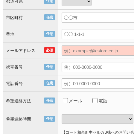
都道府県
任意
市区町村
任意
番地
任意
メールアドレス
必須
携帯番号
任意
電話番号
任意
メール
電話
希望連絡方法
任意
希望連絡時間
任意
【コート和泉府中セルカB棟へのお問い