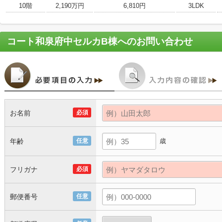
10階
2,190万円
6,810円
3LDK
コート和泉府中セルカB棟
へのお問い合わせ
お名前
必須
年齢
任意
歳
フリガナ
必須
郵便番号
任意