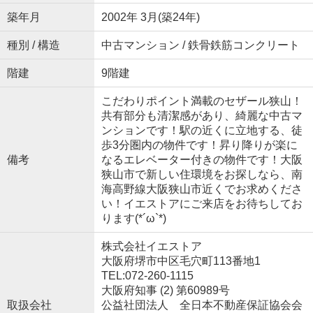
築年月
2002年 3月(築24年)
種別 / 構造
中古マンション / 鉄骨鉄筋コンクリート
階建
9階建
こだわりポイント満載のセザール狭山！
共有部分も清潔感があり、綺麗な中古マ
ンションです！駅の近くに立地する、徒
歩3分圏内の物件です！昇り降りが楽に
備考
なるエレベーター付きの物件です！大阪
狭山市で新しい住環境をお探しなら、南
海高野線大阪狭山市近くでお求めくださ
い！イエストアにご来店をお待ちしてお
ります(*´ω`*)
株式会社イエストア
大阪府堺市中区毛穴町113番地1
TEL:072-260-1115
大阪府知事 (2) 第60989号
取扱会社
公益社団法人 全日本不動産保証協会会