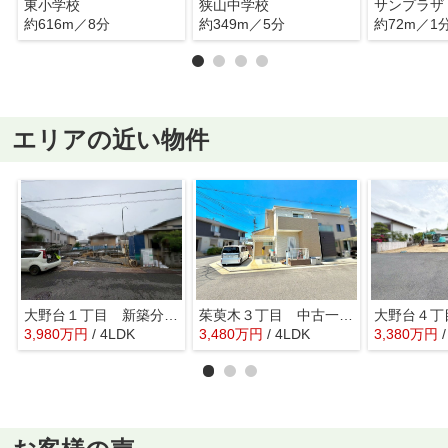
東小学校
狭山中学校
サンプラザ
約616m／8分
約349m／5分
約72m／1
エリアの近い物件
大野台１丁目 新築分譲住宅 全２区画
茱萸木３丁目 中古一戸建
3,980
万
円
/ 4LDK
3,480
万
円
/ 4LDK
3,380
万
円