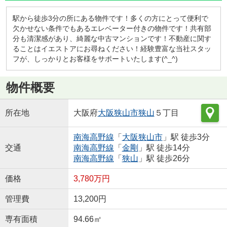
駅から徒歩3分の所にある物件です！多くの方にとって便利で
欠かせない条件でもあるエレベーター付きの物件です！共有部
分も清潔感があり、綺麗な中古マンションです！不動産に関す
ることはイエストアにお尋ねください！経験豊富な当社スタッ
フが、しっかりとお客様をサポートいたします(^_^)
物件概要
所在地
大阪府
大阪狭山市
狭山
５丁目
南海高野線
「
大阪狭山市
」駅 徒歩3分
交通
南海高野線
「
金剛
」駅 徒歩14分
南海高野線
「
狭山
」駅 徒歩26分
価格
3,780万円
管理費
13,200円
専有面積
94.66㎡