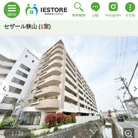
セザール狭山 (
1
室)
1 / 22