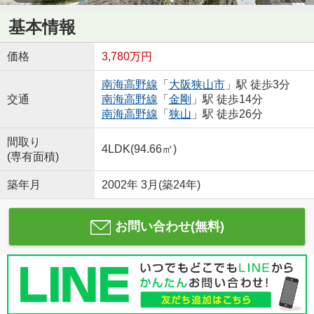
基本情報
価格
3,780万円
南海高野線
「
大阪狭山市
」駅 徒歩3分
交通
南海高野線
「
金剛
」駅 徒歩14分
南海高野線
「
狭山
」駅 徒歩26分
間取り
4LDK(94.66㎡)
(専有面積)
築年月
2002年 3月(築24年)
お問い合わせ(無料)