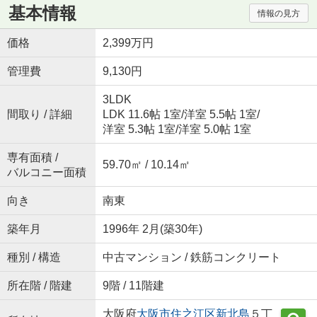
基本情報
情報の見方
価格
2,399万円
管理費
9,130円
3LDK
間取り / 詳細
LDK 11.6帖 1室
/
洋室 5.5帖 1室
/
洋室 5.3帖 1室
/
洋室 5.0帖 1室
専有面積 /
59.70㎡ / 10.14㎡
バルコニー面積
向き
南東
築年月
1996年 2月(築30年)
種別 / 構造
中古マンション / 鉄筋コンクリート
所在階 / 階建
9階 / 11階建
大阪府
大阪市住之江区
新北島
５丁