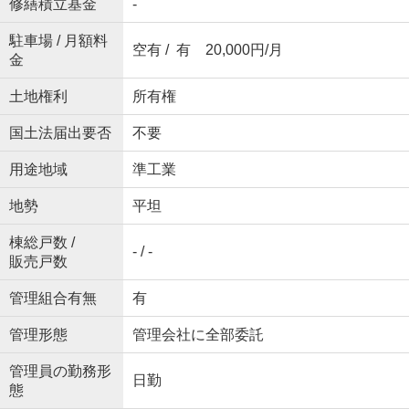
修繕積立基金
-
駐車場 / 月額料
空有 / 有 20,000円/月
金
土地権利
所有権
国土法届出要否
不要
用途地域
準工業
地勢
平坦
棟総戸数 /
- / -
販売戸数
管理組合有無
有
管理形態
管理会社に全部委託
管理員の勤務形
日勤
態