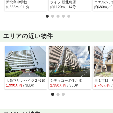
新北島中学校
ライフ 新北島店
約865m／11分
約1120m／14分
約680m／
エリアの近い物件
大阪マリンハイツ２号館
シティコーポ住之江
泉１丁目 
1,990
万
円
/ 3LDK
2,350
万
円
/ 3LDK
2,740
万
円