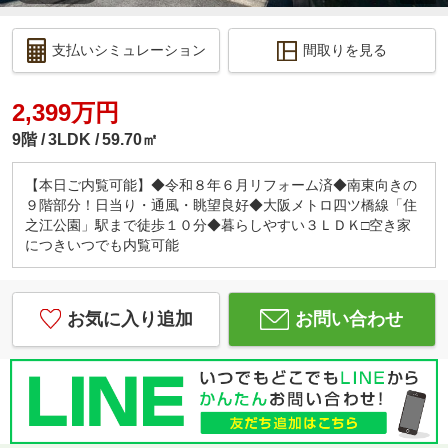
支払いシミュレーション
間取りを見る
2,399万円
9階
3LDK
59.70㎡
【本日ご内覧可能】◆令和８年６月リフォーム済◆南東向きの
９階部分！日当り・通風・眺望良好◆大阪メトロ四ツ橋線「住
之江公園」駅まで徒歩１０分◆暮らしやすい３ＬＤＫ□空き家
につきいつでも内覧可能
お気に入り追加
お問い合わせ