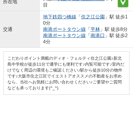
所在地
目
地下鉄四つ橋線
「
住之江公園
」駅 徒歩1
0分
交通
南港ポートタウン線
「
平林
」駅 徒歩8分
南港ポートタウン線
「
南港口
」駅 徒歩2
4分
こだわりポイント満載のディオ・フェルティ住之江公園♪新北
島中学校が徒歩11分で通学にも便利です♪内覧可能です♪室内だ
けでなく周辺の環境もご確認ください♪駅から徒歩10分の物件
です♪大阪市住之江区でイエストアオススメの不動産をお求め
なら、当社へお気軽にお問い合わせください♪ご要望やご質問
なども承っております(^_^)