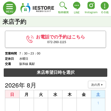
来店予約
お電話での予約はこちら
072-260-1115
営業時間
7：30～23：00
定休日
水曜日
交通
阪和線 鳳駅
来店希望日時を選択
2026年 8月
日
月
火
水
木
金
土
26
27
28
29
30
31
1