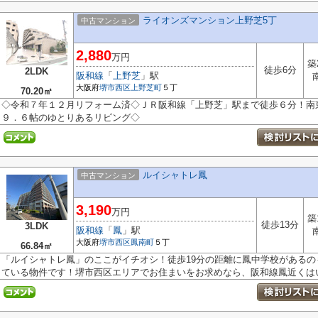
ライオンズマンション上野芝5丁
中古マンション
2,880
万円
築
徒歩6分
2LDK
阪和線
「
上野芝
」駅
大阪府
堺市西区
上野芝町
５丁
70.20㎡
◇令和７年１２月リフォーム済◇ＪＲ阪和線「上野芝」駅まで徒歩６分！南
９．６帖のゆとりあるリビング◇
ルイシャトレ鳳
中古マンション
3,190
万円
築
徒歩13分
3LDK
阪和線
「
鳳
」駅
大阪府
堺市西区
鳳南町
５丁
66.84㎡
「ルイシャトレ鳳」のここがイチオシ！徒歩19分の距離に鳳中学校があるの
ている物件です！堺市西区エリアでお住まいをお求めなら、阪和線鳳近くはい.