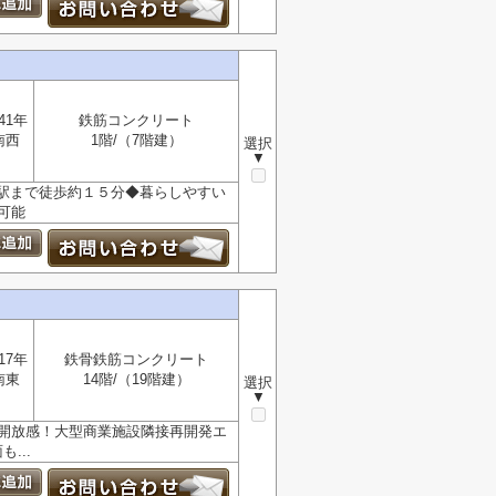
41年
鉄筋コンクリート
南西
1階/（7階建）
選択
▼
駅まで徒歩約１５分◆暮らしやすい
可能
17年
鉄骨鉄筋コンクリート
南東
14階/（19階建）
選択
▼
む開放感！大型商業施設隣接再開発エ
...