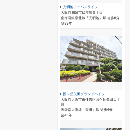
光明池アーバンライフ
大阪府和泉市伏屋町５丁目
南海電鉄泉北線「光明池」駅 徒歩8分
築33年
照ヶ丘矢田グランドハイツ
大阪府大阪市東住吉区照ケ丘矢田１丁
目
近鉄南大阪線「矢田」駅 徒歩4分
築45年