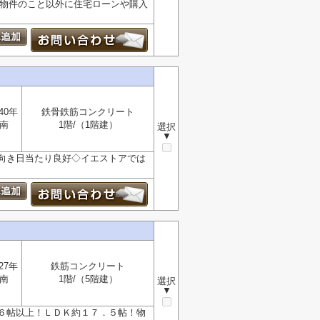
！物件のこと以外に住宅ローンや購入
40年
鉄骨鉄筋コンクリート
南
1階/（1階建）
選択
▼
向き日当たり良好◇イエストアでは
27年
鉄筋コンクリート
南
1階/（5階建）
選択
▼
６帖以上！ＬＤＫ約１７．５帖！物