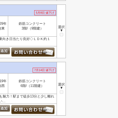
5月8日 値下げ
29年
鉄筋コンクリート
選択
南東
3階/（9階建）
▼
東向き日当たり良好◇ＬＤＫ約１
7月14日 値下げ
19年
鉄筋コンクリート
選択
南西
6階/（11階建）
▼
も魅力！駅まで徒歩13分と少し離れ
..