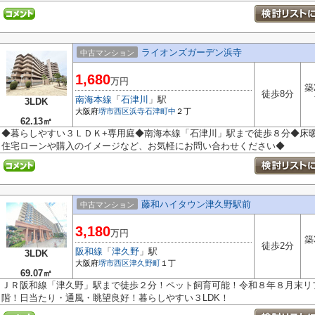
ライオンズガーデン浜寺
中古マンション
1,680
万円
築
徒歩8分
南海本線
「
石津川
」駅
3LDK
大阪府
堺市西区
浜寺石津町中
２丁
62.13㎡
◆暮らしやすい３ＬＤＫ+専用庭◆南海本線「石津川」駅まで徒歩８分◆床
住宅ローンや購入のイメージなど、お気軽にお問い合わせください◆
藤和ハイタウン津久野駅前
中古マンション
3,180
万円
築
徒歩2分
阪和線
「
津久野
」駅
3LDK
大阪府
堺市西区
津久野町
１丁
69.07㎡
ＪＲ阪和線「津久野」駅まで徒歩２分！ペット飼育可能！令和８年８月末リ
階！日当たり・通風・眺望良好！暮らしやすい３LDK！