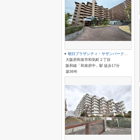
朝日プラザシティ・サザンパーク３番街E棟
大阪府和泉市和気町２丁目
阪和線「和泉府中」駅 徒歩17分
築36年