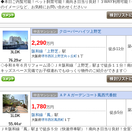
◆本日ご内覧可能！ペット飼育可能！南向き日当り良好！３WAY利用可能
のイメージなど、お気軽にお問い合わせください♪
クローバーハイツ上野芝
中古マンション
2,290
万円
築
徒歩11分
阪和線
「
上野芝
」駅
3LDK
大阪府
堺市西区
上野芝向ヶ丘町
１丁
76.29㎡
◇令和８年６月リフォーム済◇ＪＲ阪和線「上野芝」駅まで徒歩１１分！南
キッズスペース完備でお子様連れでもゆっくり物件のご紹介ができます◇
ＡＰＡガーデンコート鳳西弐番館
中古マンション
1,780
万円
築
徒歩5分
阪和線
「
鳳
」駅
1LDK
大阪府
堺市西区
鳳西町
１丁
55.44㎡
ＪＲ阪和線「鳳」駅まで徒歩５分（快速停車駅）！南向き日当り良好！全室