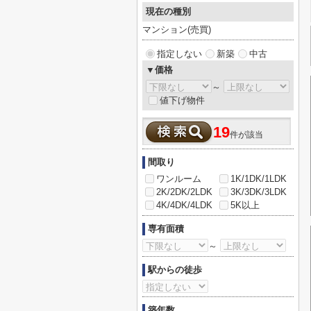
現在の種別
マンション(売買)
指定しない
新築
中古
▼価格
～
値下げ物件
19
件が該当
間取り
ワンルーム
1K/1DK/1LDK
2K/2DK/2LDK
3K/3DK/3LDK
4K/4DK/4LDK
5K以上
専有面積
～
駅からの徒歩
築年数