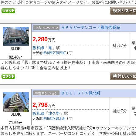
件のこと以外に住宅ローンや購入のイメージなど、お気軽にお問い合わせくだ.
ＡＰＡガーデンコート鳳西壱番館
中古マンション
2,280
万円
築
徒歩7分
阪和線
「
鳳
」駅
3LDK
大阪府
堺市西区
鳳西町
１丁
82.40㎡
ＪＲ阪和線「鳳」駅まで徒歩７分（快速停車駅）！南東・南西向きの引き回
暮らしやすい３LDK！全居室６帖以上！
ＢＥＬＩＳＴＡ鳳北町
中古マンション
2,798
万円
築
徒歩7分
阪和線
「
津久野
」駅
3LDK
大阪府
堺市西区
鳳北町
７丁
71.59㎡
本日内覧可能■堺市西区・JR阪和線津久野駅徒歩7分■カウンターキッチン
暮らしを豊かに彩ります。スーパーやコンビニが近く、学校や公園も徒歩圏内で