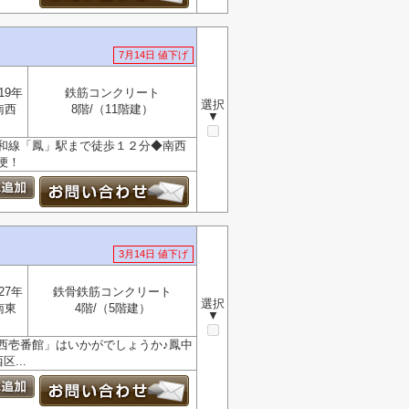
7月14日 値下げ
19年
鉄筋コンクリート
選択
南西
8階/（11階建）
▼
和線「鳳」駅まで徒歩１２分◆南西
便！
3月14日 値下げ
27年
鉄骨鉄筋コンクリート
選択
南東
4階/（5階建）
▼
西壱番館」はいかがでしょうか♪鳳中
...