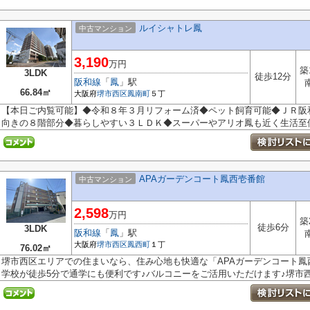
ルイシャトレ鳳
中古マンション
3,190
万円
築
3LDK
徒歩12分
阪和線
「
鳳
」駅
66.84㎡
大阪府
堺市西区
鳳南町
５丁
【本日ご内覧可能】◆令和８年３月リフォーム済◆ペット飼育可能◆ＪＲ阪
向きの８階部分◆暮らしやすい３ＬＤＫ◆スーパーやアリオ鳳も近く生活至
APAガーデンコート鳳西壱番館
中古マンション
2,598
万円
築
徒歩6分
3LDK
阪和線
「
鳳
」駅
大阪府
堺市西区
鳳西町
１丁
76.02㎡
堺市西区エリアでの住まいなら、住み心地も快適な「APAガーデンコート鳳
学校が徒歩5分で通学にも便利です♪バルコニーをご活用いただけます♪堺市西区