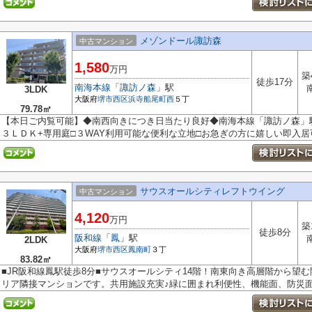
メゾンドール諏訪森
中古マンション
1,580
万円
築
徒歩17分
南海本線
「
諏訪ノ森
」駅
3LDK
大阪府
堺市西区
浜寺船尾町西
５丁
79.78㎡
【本日ご内覧可能】◆南西向きにつき日当たり良好◆南海本線「諏訪ノ森」
３ＬＤＫ+専用庭□３WAY利用可能な便利な立地□お急ぎの方に嬉しい即入居
サウスオールシティレフトウイング
中古マンション
4,120
万円
築
徒歩8分
阪和線
「
鳳
」駅
2LDK
大阪府
堺市西区
鳳南町
３丁
83.82㎡
■JR阪和線鳳駅徒歩8分■サウスオールシティ14階！南東向き高層階から望
リア隣接マンションです。共用施設充実♪緑に囲まれ利便性、機能面、防災面も