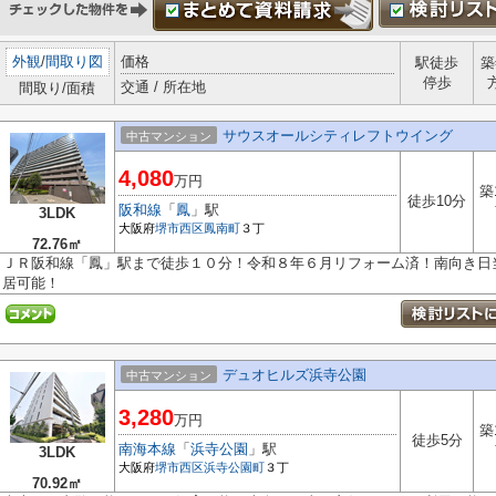
外観
/
間取り図
価格
駅徒歩
築
停歩
交通 / 所在地
間取り/面積
サウスオールシティレフトウイング
中古マンション
4,080
万円
築
徒歩10分
阪和線
「
鳳
」駅
3LDK
大阪府
堺市西区
鳳南町
３丁
72.76㎡
ＪＲ阪和線「鳳」駅まで徒歩１０分！令和８年６月リフォーム済！南向き日
居可能！
デュオヒルズ浜寺公園
中古マンション
3,280
万円
築
徒歩5分
南海本線
「
浜寺公園
」駅
3LDK
大阪府
堺市西区
浜寺公園町
３丁
70.92㎡