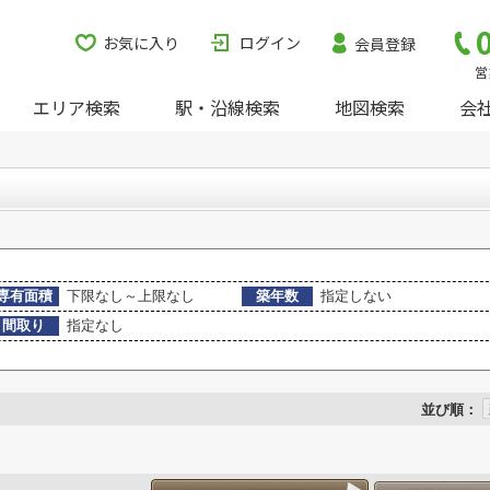
お気に入り
ログイン
会員登録
営
エリア検索
駅・沿線検索
地図検索
会
専有面積
下限なし～上限なし
築年数
指定しない
間取り
指定なし
並び順：