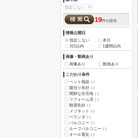
19
件が該当
情報公開日
指定しない
本日
3日以内
1週間以内
画像・動画あり
画像あり
動画あり
こだわり条件
ペット相談
(-)
陽当り良好
(-)
閑静な住宅地
(-)
リフォーム済
(-)
眺望良好
(-)
メゾネット
(-)
ベランダ
(-)
バルコニー
(-)
ルーフバルコニー
(-)
オール電化
(-)