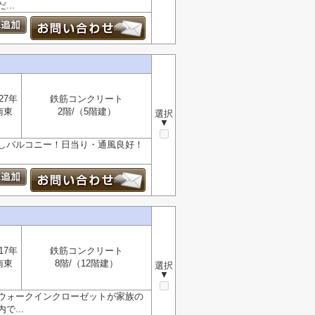
..
27年
鉄筋コンクリート
南東
2階/（5階建）
選択
▼
しバルコニー！日当り・通風良好！
17年
鉄筋コンクリート
南東
8階/（12階建）
選択
▼
とウォークインクローゼットが家族の
...