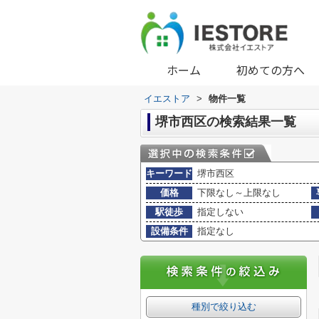
ホーム
初めての方へ
イエストア
>
物件一覧
堺市西区の検索結果一覧
キーワード
堺市西区
価格
下限なし～上限なし
駅徒歩
指定しない
設備条件
指定なし
種別で絞り込む