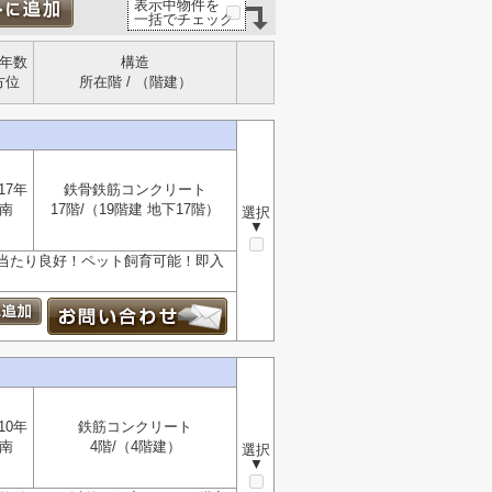
表示中物件を
一括でチェック
年数
構造
方位
所在階 / （階建）
17年
鉄骨鉄筋コンクリート
南
17階/（19階建 地下17階）
選択
▼
当たり良好！ペット飼育可能！即入
10年
鉄筋コンクリート
南
4階/（4階建）
選択
▼