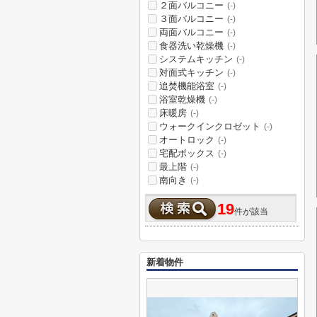
２面バルコニー
(-)
３面バルコニー
(-)
両面バルコニー
(-)
食器洗い乾燥機
(-)
システムキッチン
(-)
対面式キッチン
(-)
追焚機能浴室
(-)
浴室乾燥機
(-)
床暖房
(-)
ウォークインクロゼット
(-)
オートロック
(-)
宅配ボックス
(-)
最上階
(-)
南向き
(-)
19
件が該当
新着物件