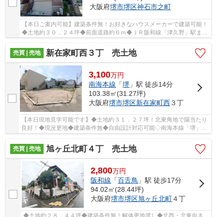
大阪府
堺市堺区
神石市之町
【本日ご案内可能】建築条件無！お好きなハウスメーカーで建築可能！
◆土地約３０．２４坪◆前面道路約６ｍ◆ＪＲ阪和線「津久野」駅まで
徒歩１５分
新在家町西３丁 売土地
売買 | 売地
3,100
万
円
南海本線
「
堺
」駅 徒歩14分
103.38㎡(31.27坪)
大阪府
堺市堺区
新在家町西
３丁
【本日現地見学可能です】◆土地約３１．２７坪！北東角地で陽当たり
良好！◆現況更地◆建築条件無◆自由設計対応可能◇南海本線「堺」駅
駅まで徒歩１４分
旭ヶ丘北町４丁 売土地
売買 | 売地
2,800
万
円
阪和線
「
百舌鳥
」駅 徒歩17分
94.02㎡(28.44坪)
大阪府
堺市堺区
旭ヶ丘北町
４丁
◆土地約２８．４４坪◆建築条件無！解体更地渡し◆北西・北東向き