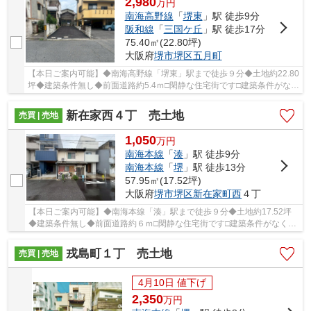
2,980
万
円
南海高野線
「
堺東
」駅 徒歩9分
阪和線
「
三国ケ丘
」駅 徒歩17分
75.40㎡(22.80坪)
大阪府
堺市堺区
五月町
【本日ご案内可能】◆南海高野線「堺東」駅まで徒歩９分◆土地約22.80
坪◆建築条件無し◆前面道路約5.4ｍ□閑静な住宅街です□建築条件がな
く、お好きなハウスメーカーで建築できますよ♪
新在家西４丁 売土地
売買 | 売地
1,050
万
円
南海本線
「
湊
」駅 徒歩9分
南海本線
「
堺
」駅 徒歩13分
57.95㎡(17.52坪)
大阪府
堺市堺区
新在家町西
４丁
【本日ご案内可能】◆南海本線「湊」駅まで徒歩９分◆土地約17.52坪
◆建築条件無し◆前面道路約６ｍ□閑静な住宅街です□建築条件がなく、
お好きなハウスメーカーで建築できますよ♪
戎島町１丁 売土地
売買 | 売地
4月10日 値下げ
2,350
万
円