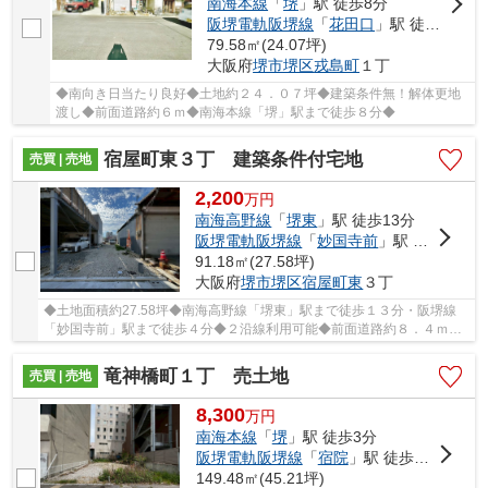
南海本線
「
堺
」駅 徒歩8分
阪堺電軌阪堺線
「
花田口
」駅 徒歩6分
79.58㎡(24.07坪)
大阪府
堺市堺区
戎島町
１丁
◆南向き日当たり良好◆土地約２４．０７坪◆建築条件無！解体更地
渡し◆前面道路約６ｍ◆南海本線「堺」駅まで徒歩８分◆
宿屋町東３丁 建築条件付宅地
売買 | 売地
2,200
万
円
南海高野線
「
堺東
」駅 徒歩13分
阪堺電軌阪堺線
「
妙国寺前
」駅 徒歩4分
91.18㎡(27.58坪)
大阪府
堺市堺区
宿屋町東
３丁
◆土地面積約27.58坪◆南海高野線「堺東」駅まで徒歩１３分・阪堺線
「妙国寺前」駅まで徒歩４分◆２沿線利用可能◆前面道路約８．４ｍで
車の出し入れが楽々です◆現況更地◆建築条件有◆
竜神橋町１丁 売土地
売買 | 売地
8,300
万
円
南海本線
「
堺
」駅 徒歩3分
阪堺電軌阪堺線
「
宿院
」駅 徒歩7分
149.48㎡(45.21坪)