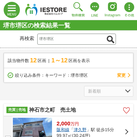
堺市堺区の検索結果一覧
再検索
12
1～12
該当物件数
区画
区画を表示
変更
絞り込み条件：
キーワード：堺市堺区
神石市之町 売土地
売買 | 売地
2,000
万
円
阪和線
「
津久野
」駅 徒歩15分
99.97㎡(30.24坪)