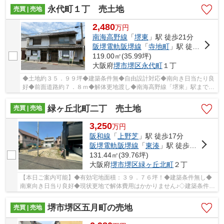
永代町１丁 売土地
売買 | 売地
2,480
万
円
南海高野線
「
堺東
」駅 徒歩21分
阪堺電軌阪堺線
「
寺地町
」駅 徒歩10分
119.00㎡(35.99坪)
大阪府
堺市堺区
永代町
１丁
◆土地約３５．９９坪◆建築条件無◆自由設計対応◆南向き日当たり良
好◆前面道路約７．８ｍ◆解体更地渡し◆南海高野線「堺東」駅まで徒
歩２１分◆
緑ヶ丘北町二丁 売土地
売買 | 売地
3,250
万
円
阪和線
「
上野芝
」駅 徒歩17分
阪堺電軌阪堺線
「
東湊
」駅 徒歩20分
131.44㎡(39.76坪)
大阪府
堺市堺区
緑ヶ丘北町
２丁
【本日ご案内可能】◆有効宅地面積：３９．７６坪！◆建築条件無し◆
南東向き日当り良好◆現状更地で解体費用はかかりません♪◇建築条件が
無く、お好きなハウスメーカーで建築可能です！
堺市堺区五月町の売地
売買 | 売地