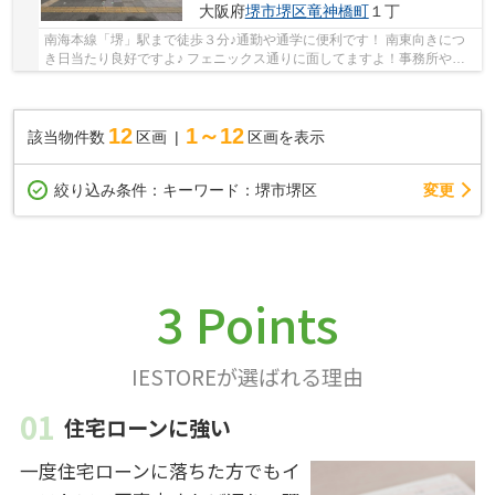
大阪府
堺市堺区
竜神橋町
１丁
南海本線「堺」駅まで徒歩３分♪通勤や通学に便利です！ 南東向きにつ
き日当たり良好ですよ♪ フェニックス通りに面してますよ！事務所や店
舗としてもいかがですか♪ 建築条件無！お好き...
12
1～12
該当物件数
区画
区画を表示
変更
絞り込み条件：
キーワード：堺市堺区
3 Points
IESTOREが選ばれる理由
住宅ローンに強い
一度住宅ローンに落ちた方でもイ