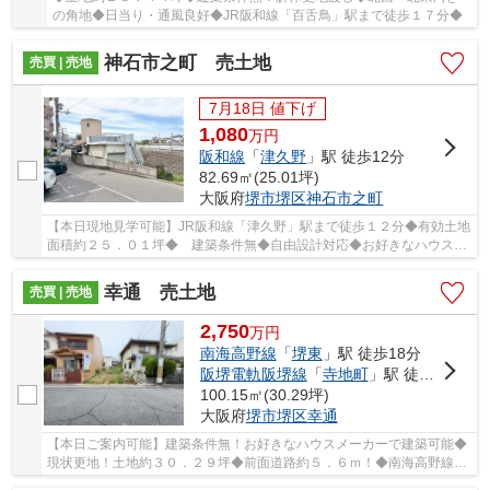
の角地◆日当り・通風良好◆JR阪和線「百舌鳥」駅まで徒歩１７分◆
神石市之町 売土地
売買 | 売地
7月18日 値下げ
1,080
万
円
阪和線
「
津久野
」駅 徒歩12分
82.69㎡(25.01坪)
大阪府
堺市堺区
神石市之町
【本日現地見学可能】JR阪和線「津久野」駅まで徒歩１２分◆有効土地
面積約２５．０１坪◆ 建築条件無◆自由設計対応◆お好きなハウスメ
ーカーで建築できますよ♪
幸通 売土地
売買 | 売地
2,750
万
円
南海高野線
「
堺東
」駅 徒歩18分
阪堺電軌阪堺線
「
寺地町
」駅 徒歩15分
100.15㎡(30.29坪)
大阪府
堺市堺区
幸通
【本日ご案内可能】建築条件無！お好きなハウスメーカーで建築可能◆
現状更地！土地約３０．２９坪◆前面道路約５．６ｍ！◆南海高野線
「堺東」駅まで徒歩１８分