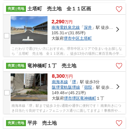
土塔町 売土地 全１１区画
売買 | 売地
2,290
万
円
南海電鉄泉北線
「
深井
」駅 徒歩17分
105.31㎡(31.85坪)
大阪府
堺市中区
土塔町
こだわりで選びたい方におすすめ。堺市中区エリアで住まいをお探しな
ら「土塔町 売土地 全１１区画」。徒歩13分の場所に東百舌鳥小学校
があります。南側に道路があるため十分な日当...
竜神橋町１丁 売土地
売買 | 売地
8,300
万
円
南海本線
「
堺
」駅 徒歩3分
阪堺電軌阪堺線
「
宿院
」駅 徒歩7分
149.48㎡(45.21坪)
大阪府
堺市堺区
竜神橋町
１丁
南海本線「堺」駅まで徒歩３分♪通勤や通学に便利です！ 南東向きにつ
き日当たり良好ですよ♪ フェニックス通りに面してますよ！事務所や店
舗としてもいかがですか♪ 建築条件無！お好き...
平井 売土地
売買 | 売地