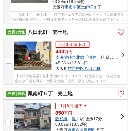
63.99㎡(19.35坪)
大阪府
堺市中区
土師町
１丁
「土師町１丁 売土地」：堺市中区エリアの新居にピッタリ☆建築プラ
ンの自由度が高い、平坦な地勢です☆自分の好みの建物を建てるという
点では、建築条件のない土地がイチオシですよ☆情...
八田北町 売土地
売買 | 売地
3月3日 値下げ
430
万
円
南海電鉄泉北線
「
深井
」駅 徒歩19分
45.66㎡(13.81坪)
大阪府
堺市中区
八田北町
【本日現地見学可能】土地約１３．８１坪 建築条件無 現況更地
南向き日当り良好 南海泉北線「深井」駅まで徒歩１９分
鳳南町５丁 売土地
売買 | 売地
11月8日 値下げ
850
万
円
阪和線
「
鳳
」駅 徒歩17分
60.57㎡(18.32坪)
大阪府
堺市西区
鳳南町
５丁