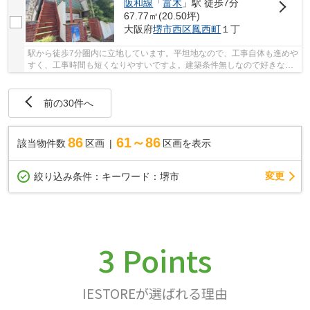
阪和線
「
富木
」駅 徒歩7分
67.77㎡(20.50坪)
大阪府
堺市西区
鳳西町
１丁
駅から徒歩7分圏内に立地しています。平坦地なので、工事自体も進めや
すく、工事時間も短くなりやすいですよ。建築条件無しなので好きな建
築業者に依頼することができます。周辺環境も...
前の30件へ
86
61～86
該当物件数
区画
区画を表示
変更
絞り込み条件：
キーワード：堺市
3 Points
IESTOREが選ばれる理由