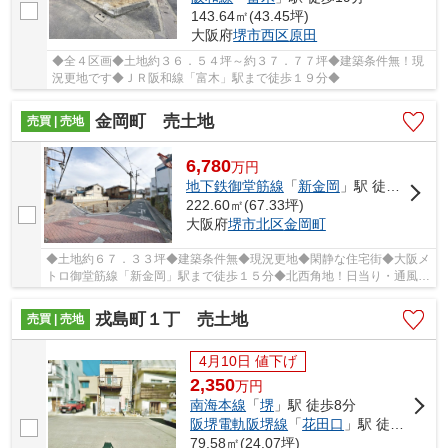
143.64㎡(43.45坪)
大阪府
堺市西区
原田
◆全４区画◆土地約３６．５４坪～約３７．７７坪◆建築条件無！現
況更地です◆ＪＲ阪和線「富木」駅まで徒歩１９分◆
金岡町 売土地
売買 | 売地
6,780
万
円
地下鉄御堂筋線
「
新金岡
」駅 徒歩15分
222.60㎡(67.33坪)
大阪府
堺市北区
金岡町
◆土地約６７．３３坪◆建築条件無◆現況更地◆閑静な住宅街◆大阪メ
トロ御堂筋線「新金岡」駅まで徒歩１５分◆北西角地！日当り・通風良
好◆
戎島町１丁 売土地
売買 | 売地
4月10日 値下げ
2,350
万
円
南海本線
「
堺
」駅 徒歩8分
阪堺電軌阪堺線
「
花田口
」駅 徒歩6分
79.58㎡(24.07坪)