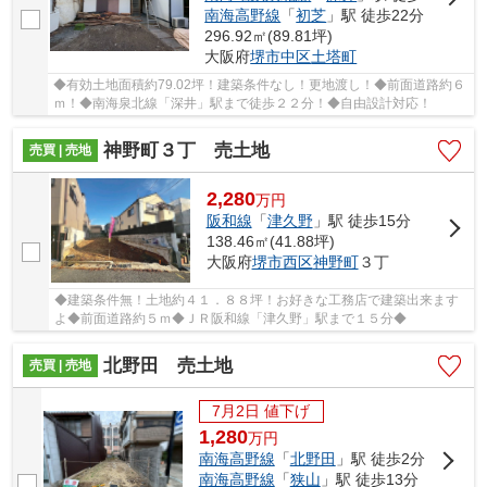
南海高野線
「
初芝
」駅 徒歩22分
296.92㎡(89.81坪)
大阪府
堺市中区
土塔町
◆有効土地面積約79.02坪！建築条件なし！更地渡し！◆前面道路約６
ｍ！◆南海泉北線「深井」駅まで徒歩２２分！◆自由設計対応！
神野町３丁 売土地
売買 | 売地
2,280
万
円
阪和線
「
津久野
」駅 徒歩15分
138.46㎡(41.88坪)
大阪府
堺市西区
神野町
３丁
◆建築条件無！土地約４１．８８坪！お好きな工務店で建築出来ます
よ◆前面道路約５ｍ◆ＪＲ阪和線「津久野」駅まで１５分◆
北野田 売土地
売買 | 売地
7月2日 値下げ
1,280
万
円
南海高野線
「
北野田
」駅 徒歩2分
南海高野線
「
狭山
」駅 徒歩13分