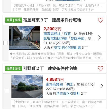
【現地見学可能】ＪＲ阪和線「鳳」駅まで徒歩１７分 土地約１８．
３２坪 建築条件無 自由設計対応 アリオ鳳まで徒歩１８分
宿屋町東３丁 建築条件付宅地
売買 | 売地
2,200
万
円
南海高野線
「
堺東
」駅 徒歩13分
阪堺電軌阪堺線
「
妙国寺前
」駅 徒歩4分
91.18㎡(27.58坪)
大阪府
堺市堺区
宿屋町東
３丁
◆土地面積約27.58坪◆南海高野線「堺東」駅まで徒歩１３分・阪堺線
「妙国寺前」駅まで徒歩４分◆２沿線利用可能◆前面道路約８．４ｍで
車の出し入れが楽々です◆現況更地◆建築条件有◆
引野町２丁 建築条件付宅地
売買 | 売地
4,858
万
円
南海高野線
「
初芝
」駅 徒歩15分
227.57㎡(68.83坪)
大阪府
堺市東区
引野町
２丁
【土地約６８．８３坪】建築条件有 自由設計対応 南・西向きの角
地 日当り・通風良好 南海高野線「初芝」駅まで徒歩１５分