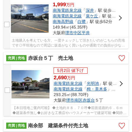
1,999
万
円
南海電鉄泉北線
「
深井
」駅 徒歩17分
南海電鉄泉北線
「
泉ケ丘
」駅 徒歩46分
南海高野線
「
白鷺
」駅 徒歩52分
149.94㎡(45.35坪)
大阪府
堺市中区
平井
土地購入を考えている方、一度チェックして頂きたいのがこちらの売地
です◎平坦地なので周辺に坂道がなく買いものや通勤での負担が少ない
立地です◎角地に家を建てて、開放的な理想の住...
赤坂台５丁 売土地
売買 | 売地
5月2日 値下げ
2,690
万
円
南海電鉄泉北線
「
光明池
」駅 徒歩32分
南海電鉄泉北線
「
栂・美木多
」駅 徒歩30分
293.25㎡(88.70坪)
大阪府
堺市南区
赤坂台
５丁
【本日現地ご案内可能】 ◆土地約８８．７０坪◆前面道路約６．６ｍ
◆建築条件無し◆お好きな工務店やハウスメーカーで建築可能 ◆閑静な
住宅街で叶える穏やかな新生活
南余部 建築条件付売土地
売買 | 売地