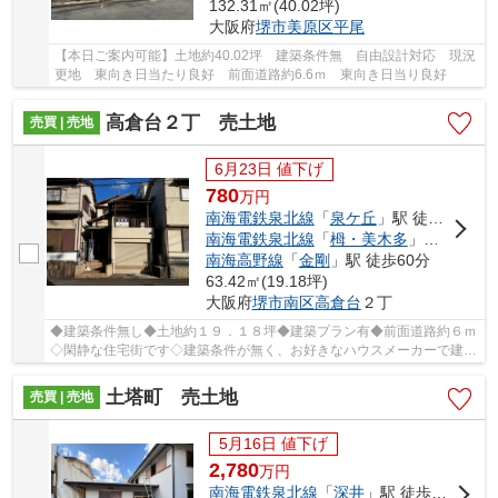
132.31㎡(40.02坪)
大阪府
堺市美原区
平尾
【本日ご案内可能】土地約40.02坪 建築条件無 自由設計対応 現況
更地 東向き日当たり良好 前面道路約6.6ｍ 東向き日当り良好
高倉台２丁 売土地
売買 | 売地
6月23日 値下げ
780
万
円
南海電鉄泉北線
「
泉ケ丘
」駅 徒歩20分
南海電鉄泉北線
「
栂・美木多
」駅 徒歩52分
南海高野線
「
金剛
」駅 徒歩60分
63.42㎡(19.18坪)
大阪府
堺市南区
高倉台
２丁
◆建築条件無し◆土地約１９．１８坪◆建築プラン有◆前面道路約６ｍ
◇閑静な住宅街です◇建築条件が無く、お好きなハウスメーカーで建築
可能です！
土塔町 売土地
売買 | 売地
5月16日 値下げ
2,780
万
円
南海電鉄泉北線
「
深井
」駅 徒歩22分