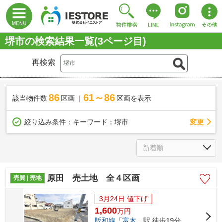
堺市の検索結果一覧(3ページ目)
再検索
86
61～86
該当物件数
区画
区画を表示
変更
絞り込み条件：
キーワード：堺市
原田 売土地 全４区画
売買 | 売地
3月24日 値下げ
1,600
万
円
阪和線
「
富木
」駅 徒歩19分