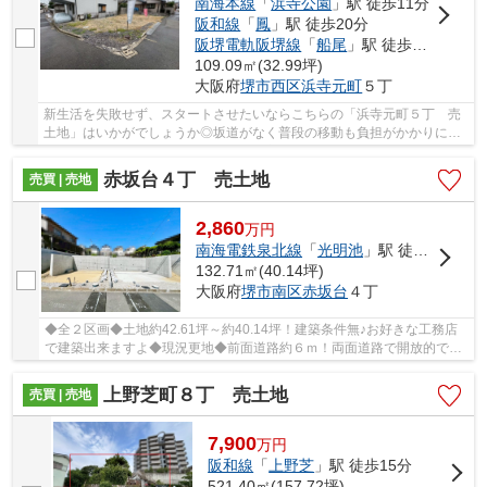
南海本線
「
浜寺公園
」駅 徒歩11分
阪和線
「
鳳
」駅 徒歩20分
阪堺電軌阪堺線
「
船尾
」駅 徒歩18分
109.09㎡(32.99坪)
大阪府
堺市西区
浜寺元町
５丁
新生活を失敗せず、スタートさせたいならこちらの「浜寺元町５丁 売
土地」はいかがでしょうか◎坂道がなく普段の移動も負担がかかりにく
い平坦地です◎土地の購入をご検討の方にオスス...
赤坂台４丁 売土地
売買 | 売地
2,860
万
円
南海電鉄泉北線
「
光明池
」駅 徒歩20分
132.71㎡(40.14坪)
大阪府
堺市南区
赤坂台
４丁
◆全２区画◆土地約42.61坪～約40.14坪！建築条件無♪お好きな工務店
で建築出来ますよ◆現況更地◆前面道路約６ｍ！両面道路で開放的です
◆南海泉北線「光明池」駅まで徒歩２０分◆
上野芝町８丁 売土地
売買 | 売地
7,900
万
円
阪和線
「
上野芝
」駅 徒歩15分
521.40㎡(157.72坪)