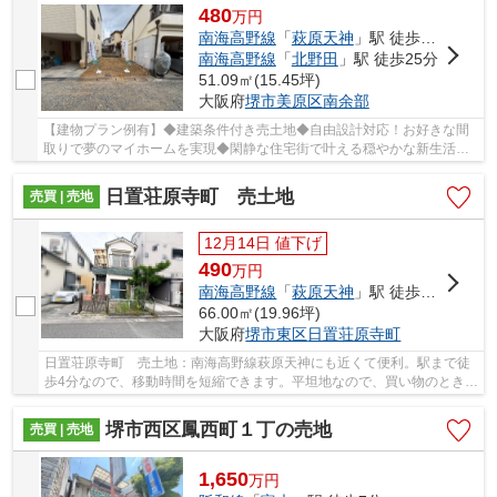
480
万
円
南海高野線
「
萩原天神
」駅 徒歩20分
南海高野線
「
北野田
」駅 徒歩25分
51.09㎡(15.45坪)
大阪府
堺市美原区
南余部
【建物プラン例有】◆建築条件付き売土地◆自由設計対応！お好きな間
取りで夢のマイホームを実現◆閑静な住宅街で叶える穏やかな新生活◆
南海高野線「萩原天神」駅まで徒歩２０分◆建物参考...
日置荘原寺町 売土地
売買 | 売地
12月14日 値下げ
490
万
円
南海高野線
「
萩原天神
」駅 徒歩4分
66.00㎡(19.96坪)
大阪府
堺市東区
日置荘原寺町
日置荘原寺町 売土地：南海高野線萩原天神にも近くて便利。駅まで徒
歩4分なので、移動時間を短縮できます。平坦地なので、買い物のときの
道のりで負担抑えることができますよ。堺市東...
堺市西区鳳西町１丁の売地
売買 | 売地
1,650
万
円