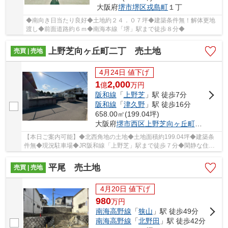
大阪府
堺市堺区
戎島町
１丁
◆南向き日当たり良好◆土地約２４．０７坪◆建築条件無！解体更地
渡し◆前面道路約６ｍ◆南海本線「堺」駅まで徒歩８分◆
上野芝向ヶ丘町二丁 売土地
売買 | 売地
4月24日 値下げ
1
2,000
億
万
円
阪和線
「
上野芝
」駅 徒歩7分
阪和線
「
津久野
」駅 徒歩16分
658.00㎡(199.04坪)
大阪府
堺市西区
上野芝向ヶ丘町
２丁
【本日ご案内可能】◆北西角地の土地◆土地面積約199.04坪◆建築条
件無◆現況駐車場◆JR阪和線「上野芝」駅まで徒歩７分◆閑静な住宅
街◆
平尾 売土地
売買 | 売地
4月20日 値下げ
980
万
円
南海高野線
「
狭山
」駅 徒歩49分
南海高野線
「
北野田
」駅 徒歩42分