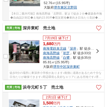
52.76㎡(15.95坪)
大阪府
堺市東区
北野田
【本日ご案内可能】南海高野線「北野田」駅まで徒歩２分◆建築条件無
◆自由設計対応◆土地約15.95坪◆現況更地◆東向き日当たり良好◆店
舗用地としてもお勧め！
深井東町 売土地
売買 | 売地
7月19日 値下げ
1,680
万
円
南海電鉄泉北線
「
深井
」駅 徒歩14分
南海高野線
「
初芝
」駅 徒歩33分
南海高野線
「
白鷺
」駅 徒歩35分
85.81㎡(25.95坪)
大阪府
堺市中区
深井東町
徒歩9分の場所に東深井小学校があります♪南側に道路があるため十分な
日当たりが確保できます♪周辺環境も良好なエリアにある売地です♪堺市
中区で土地を探すなら、南海電鉄泉北線深井周...
浜寺元町５丁 売土地
売買 | 売地
2月1日 値下げ
1,500
万
円