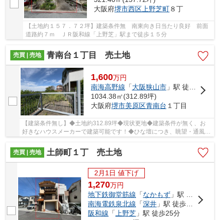
大阪府
堺市西区
上野芝町
８丁
【土地約１５７．７２坪】建築条件無 南東向き日当たり良好 前面
道路約７ｍ ＪＲ阪和線「上野芝」駅まで徒歩１５分
青南台１丁目 売土地
売買 | 売地
1,600
万
円
南海高野線
「
大阪狭山市
」駅 徒歩25分
1034.38㎡(312.89坪)
大阪府
堺市美原区
青南台
１丁目
【建築条件無し】◆土地約312.89坪◆現状更地◆建築条件が無く、お
好きなハウスメーカーで建築可能です！◆ひな壇につき、眺望・通風・
採光は良好！
土師町１丁 売土地
売買 | 売地
2月1日 値下げ
1,270
万
円
地下鉄御堂筋線
「
なかもず
」駅 徒歩27分
南海電鉄泉北線
「
深井
」駅 徒歩24分
阪和線
「
上野芝
」駅 徒歩25分