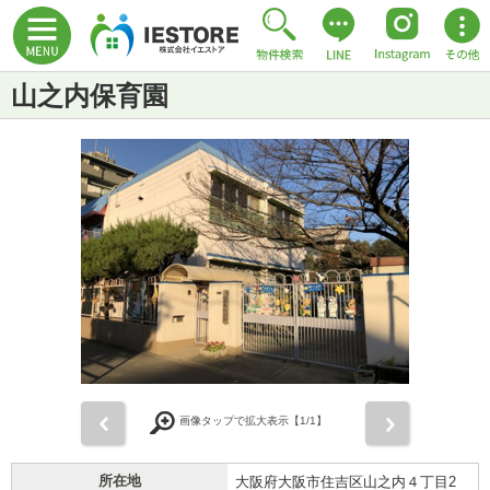
山之内保育園
前
次
画像タップで拡大表示【
1
/1】
所在地
大阪府大阪市住吉区山之内４丁目2