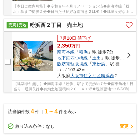
【本日ご案内可能】◆令和８年４月リノベーション済◆南海本線「粉
浜」駅まで徒歩２分◆日当たり良好な南向き２LDK！◆眺望良好な上層
階１０階部分◆平成１２年築！
粉浜西２丁目 売土地
売買 | 売地
7月20日 値下げ
2,350
万
円
南海本線
「
粉浜
」駅 徒歩7分
地下鉄四つ橋線
「
玉出
」駅 徒歩12分
阪堺電軌阪堺線
「
東粉浜
」駅 徒歩10分
- / - / 103.43㎡
大阪府
大阪市住之江区
粉浜西
２丁目
【建築条件無し】◆南海本線「粉浜」駅まで徒歩約７分◆南東角地！日
当り・通風良好◆有効土地面積約２０．４１坪◆現状更地□３WAY利用
可能な便利な立地です
4
1～4
該当物件数
件
件を表示
変更
絞り込み条件：
なし