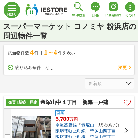
スーパーマーケット コノミヤ 粉浜店の
周辺物件一覧
4
1～4
該当物件数
件
件を表示
変更
絞り込み条件：
なし
帝塚山中４丁目 新築一戸建
売買 | 新築一戸建
新築
5,780
万
円
南海高野線
「
帝塚山
」駅 徒歩7分
阪堺電軌上町線
「
帝塚山四丁目
」駅 徒歩4
阪堺電軌上町線
「
帝塚山三丁目
」駅 徒歩5