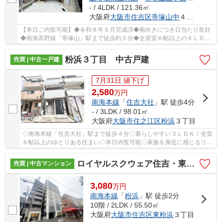
- / 4LDK / 121.36㎡
大阪府
大阪市住吉区
帝塚山中
４丁目
【本日ご内覧可能】◆令和８年６月完成済◆南向きにつき日当たり良好
◆南海高野線「帝塚山」駅まで徒歩約５分◆全居室６帖以上の４ＬＤＫ
+２ＷＩＣ□広々スカイテラスございます
粉浜３丁目 中古戸建
売買 | 中古一戸建
7月31日 値下げ
2,580
万
円
南海本線
「
住吉大社
」駅 徒歩4分
- / 3LDK / 98.01㎡
大阪府
大阪市住之江区
粉浜
３丁目
◇南海本線「住吉大社」駅まで徒歩４分◇暮らしやすい３ＬＤＫ！全室
６帖以上のゆとりある住まい◇本日内覧可能◇家族を身近に感じるリビ
ング階段◇
ロイヤルスクウェア住吉・東粉浜
売買 | 中古マンション
3,080
万
円
南海本線
「
粉浜
」駅 徒歩2分
10階 / 2LDK / 55.50㎡
大阪府
大阪市住吉区
東粉浜
３丁目