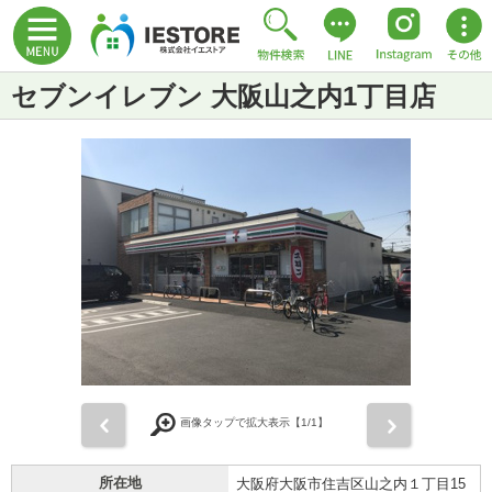
セブンイレブン 大阪山之内1丁目店
前
次
画像タップで拡大表示【
1
/1】
所在地
大阪府大阪市住吉区山之内１丁目15