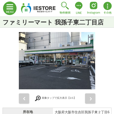
ファミリーマート 我孫子東二丁目店
前
次
画像タップで拡大表示【
1
/1】
所在地
大阪府大阪市住吉区我孫子東２丁目6