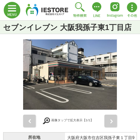
セブンイレブン 大阪我孫子東1丁目店
前
次
画像タップで拡大表示【
1
/1】
所在地
大阪府大阪市住吉区我孫子東１丁目9