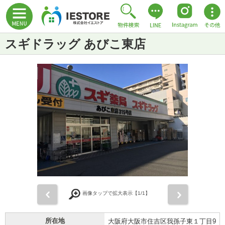
スギドラッグ あびこ東店
前
次
画像タップで拡大表示【
1
/1】
所在地
大阪府大阪市住吉区我孫子東１丁目9