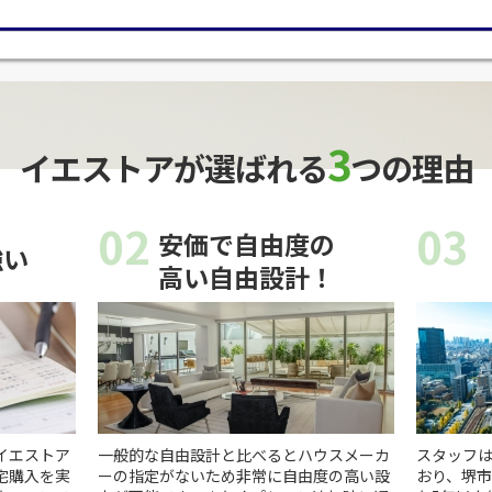
3
イエストアが選ばれる
つの理由
02
03
安価で自由度の
強い
高い自由設計！
イエストア
一般的な自由設計と比べるとハウスメーカ
スタッフは
宅購入を実
ーの指定がないため非常に自由度の高い設
おり、堺