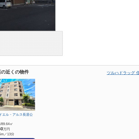
店の近くの物件
ツルハドラッグ 
ドエル・アルス長居公
/89.64㎡
80
万円
5m／13分