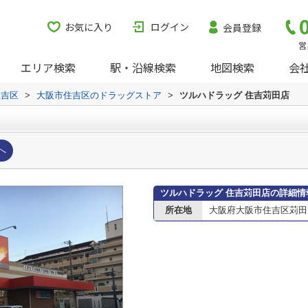
お気に入り
ログイン
会員登録
営
エリア検索
駅・沿線検索
地図検索
会
住吉区
>
大阪市住吉区のドラッグストア
>
ツルハドラッグ 住吉苅田店
へ
ツルハドラッグ 住吉苅田店の詳細情
所在地
大阪府大阪市住吉区苅田