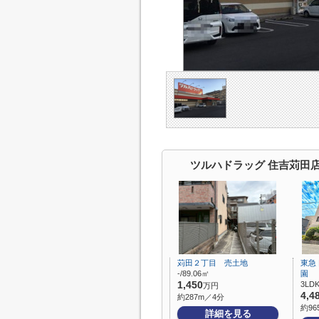
ツルハドラッグ 住吉苅田
苅田２丁目 売土地
東急
-/89.06㎡
園
1,450
3LDK
万円
4,4
約287m／4分
約96
詳細を見る