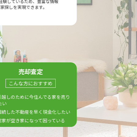
経験しているため、豊富な情報
の家探しを実現できます。
売却査定
こんな方におすすめ
 引越しのために今住んでる家を売り
たい
 相続した不動産を早く現金化したい
 実家が空き家になって困っている