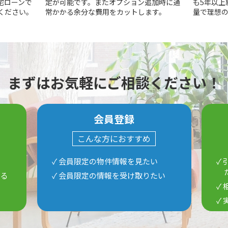
宅ローンで
定が可能です。またオプション追加時に通
も5年以上
ください。
常かかる余分な費用をカットします。
量で理想
まずはお気軽にご相談ください！
会員登録
こんな方におすすめ
✓ 会員限定の物件情報を見たい
✓
ある
✓ 会員限定の情報を受け取りたい
✓
✓