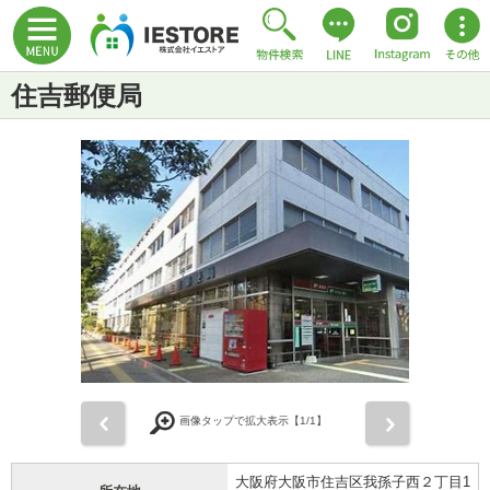
住吉郵便局
前
次
画像タップで拡大表示【
1
/1】
大阪府大阪市住吉区我孫子西２丁目1