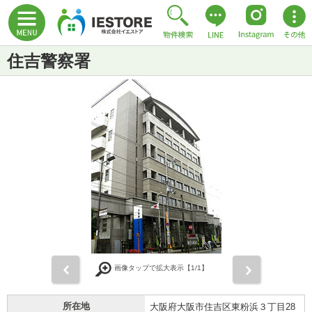
住吉警察署
前
次
画像タップで拡大表示【
1
/1】
所在地
大阪府大阪市住吉区東粉浜３丁目28