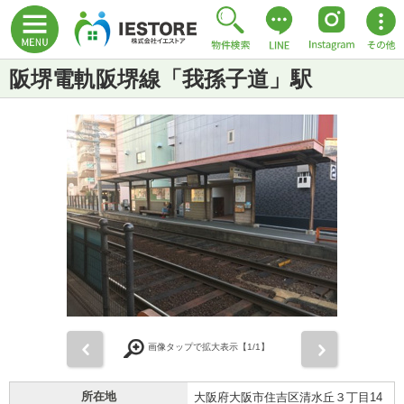
阪堺電軌阪堺線「我孫子道」駅
前
次
画像タップで拡大表示【
1
/1】
所在地
大阪府大阪市住吉区清水丘３丁目14