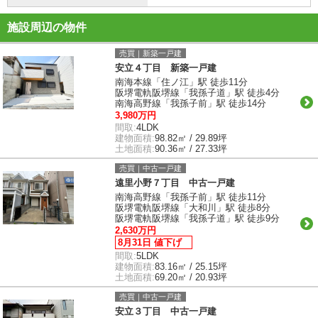
施設周辺の物件
売買｜新築一戸建
安立４丁目 新築一戸建
南海本線「住ノ江」駅 徒歩11分
阪堺電軌阪堺線「我孫子道」駅 徒歩4分
南海高野線「我孫子前」駅 徒歩14分
3,980万円
間取:
4LDK
建物面積:
98.82㎡ / 29.89坪
土地面積:
90.36㎡ / 27.33坪
売買｜中古一戸建
遠里小野７丁目 中古一戸建
南海高野線「我孫子前」駅 徒歩11分
阪堺電軌阪堺線「大和川」駅 徒歩8分
阪堺電軌阪堺線「我孫子道」駅 徒歩9分
2,630万円
8月31日 値下げ
間取:
5LDK
建物面積:
83.16㎡ / 25.15坪
土地面積:
69.20㎡ / 20.93坪
売買｜中古一戸建
安立３丁目 中古一戸建