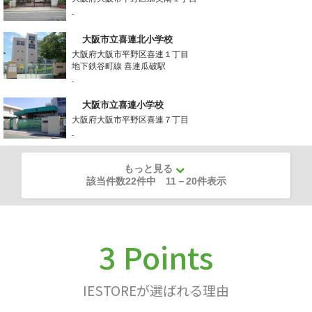
-
大阪市立喜連北小学校
大阪府大阪市平野区喜連１丁目
地下鉄谷町線 喜連瓜破駅
-
大阪市立喜連小学校
大阪府大阪市平野区喜連７丁目
-
もっと見る
該当件数22件中
11
－
20
件表示
3 Points
IESTOREが選ばれる理由