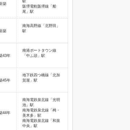
駅
新築
阪堺電軌阪堺線「船
尾」駅
南海高野線「北野田」
新築
駅
南港ポートタウン線
築43年
「中ふ頭」駅
地下鉄四つ橋線「北加
築45年
賀屋」駅
南海電鉄泉北線「光明
池」駅
南海電鉄泉北線「栂・
築44年
美木多」駅
南海電鉄泉北線「和泉
中央」駅