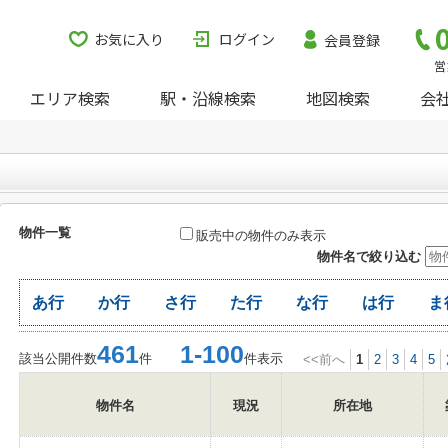
お気に入り
ログイン
会員登録
営
エリア検索
駅・沿線検索
地図検索
会
物件一覧
販売中の物件のみ表示
物件名で絞り込む
あ行
か行
さ行
た行
な行
は行
ま
461
1-100
該当公開件数
件
件表示
<<前へ
1
2
3
4
5
物件名
現況
所在地