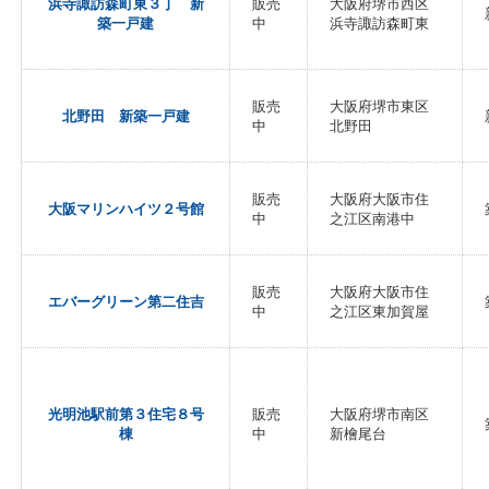
浜寺諏訪森町東３丁 新
販売
大阪府堺市西区
築一戸建
中
浜寺諏訪森町東
販売
大阪府堺市東区
北野田 新築一戸建
中
北野田
販売
大阪府大阪市住
大阪マリンハイツ２号館
中
之江区南港中
販売
大阪府大阪市住
エバーグリーン第二住吉
中
之江区東加賀屋
光明池駅前第３住宅８号
販売
大阪府堺市南区
棟
中
新檜尾台