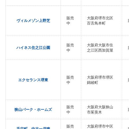
販売
大阪府堺市北区
ヴィルメゾン上野芝
中
百舌鳥本町
販売
大阪府大阪市住
ハイネス住之江公園
中
之江区西加賀屋
販売
大阪府堺市堺区
エクセランス堺東
中
錦綾町
販売
大阪府大阪狭山
狭山パーク・ホームズ
中
市茱萸木
販売
大阪府堺市中区
毛穴町 中古一戸建