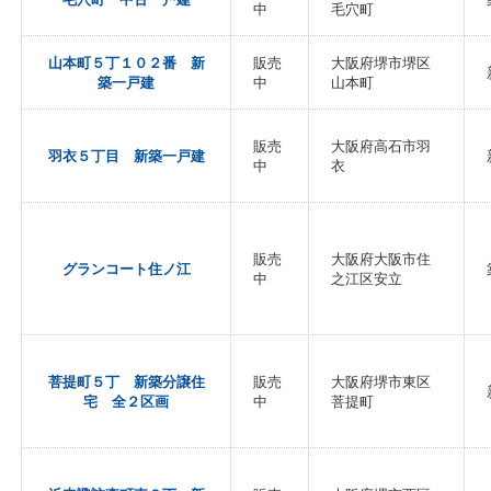
中
毛穴町
山本町５丁１０２番 新
販売
大阪府堺市堺区
築一戸建
中
山本町
販売
大阪府高石市羽
羽衣５丁目 新築一戸建
中
衣
販売
大阪府大阪市住
グランコート住ノ江
中
之江区安立
菩提町５丁 新築分譲住
販売
大阪府堺市東区
宅 全２区画
中
菩提町