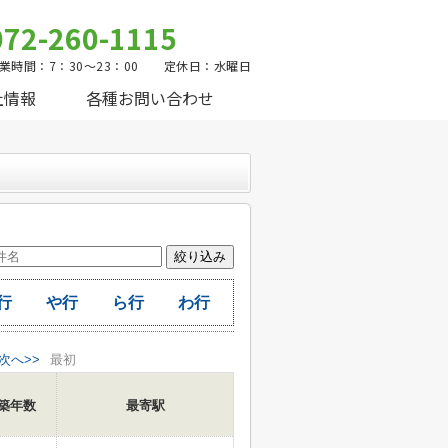
072-260-1115
業時間：7：30～23：00 定休日：水曜日
社情報
各種お問い合わせ
行
や行
ら行
わ行
次へ>>
最初
築年数
最寄駅