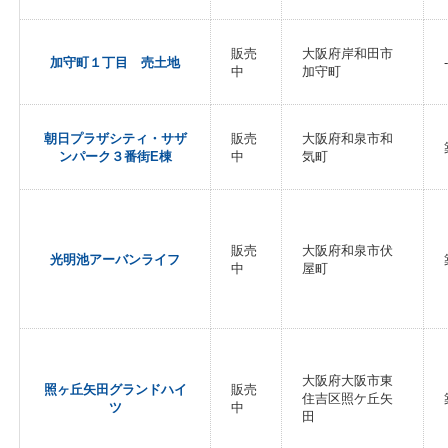
販売
大阪府岸和田市
加守町１丁目 売土地
-
中
加守町
朝日プラザシティ・サザ
販売
大阪府和泉市和
ンパーク３番街E棟
中
気町
販売
大阪府和泉市伏
光明池アーバンライフ
中
屋町
大阪府大阪市東
照ヶ丘矢田グランドハイ
販売
住吉区照ケ丘矢
ツ
中
田