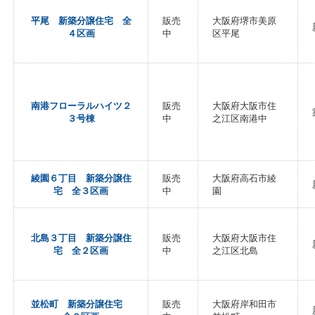
平尾 新築分譲住宅 全
販売
大阪府堺市美原
４区画
中
区平尾
南港フローラルハイツ２
販売
大阪府大阪市住
３号棟
中
之江区南港中
綾園６丁目 新築分譲住
販売
大阪府高石市綾
宅 全３区画
中
園
北島３丁目 新築分譲住
販売
大阪府大阪市住
宅 全２区画
中
之江区北島
並松町 新築分譲住宅
販売
大阪府岸和田市