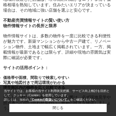
格相場を熟知しています。住みたいエリアが決まっている
場合は、その地域に強い店舗を選ぶと安心です。
不動産売買情報サイトの賢い使い方
物件情報サイトの長所と限界
物件情報サイトは、多数の物件を一度に比較できる利便性
が魅力です。新築マンションから中古一戸建て、リノベー
ション物件、土地まで幅広く掲載されています。一方、掲
載情報が最新であるとは限らず、詳細や現地の雰囲気は実
際に確認が必要です。
サイトの活用ポイント：
価格帯や面積、間取りで検索しやすい
写真や地図付きで周辺環境がわかる
堺市南区内の物件を広く比較できる
当サイトでは、お客様の当サイト利用状況把握、サービス向上検討を目的と
して、クッキー（Cookie）を使用しています。
ただし、気になる物件が見つかった際は、必ず現地見学や
詳しくは、当社の
「Cookieの取扱いについて」
をご確認ください。
担当者への問い合わせを行い、最新の状況を確認しましょ
閉じる
う。