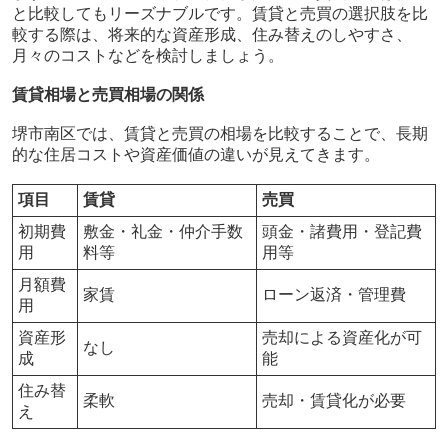
と比較してもリーズナブルです。賃貸と売買の選択肢を比
較する際は、将来的な資産形成、住み替えのしやすさ、
月々のコストなどを検討しましょう。
賃貸相場と売買相場の関係
堺市南区では、賃貸と売買の相場を比較することで、長期
的な住居コストや資産価値の違いが見えてきます。
項目
賃貸
売買
初期費
敷金・礼金・仲介手数
頭金・諸費用・登記費
用
料等
用等
月額費
家賃
ローン返済・管理費
用
資産形
売却による資産化が可
なし
成
能
住み替
柔軟
売却・賃貸化が必要
え