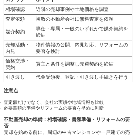
相場確認
近隣の売却事例や土地価格を調査
査定依頼
複数の不動産会社に無料査定を依頼
専任・専属・一般のいずれかで媒介契約を
媒介契約
締結
売却活動・
物件情報の公開、内見対応、リフォームの
内見
要否を検討
価格交渉・
買主と条件を調整し売買契約を締結
契約
引き渡し
代金受領後、登記・引き渡し手続きを行う
注意点
査定額だけでなく、会社の実績や地域情報も比較
必要書類の準備やリフォームの要否を早めに判断
不動産売却の準備：相場確認・書類準備・リフォームの要
否
売却を始める前に、周辺の中古マンションや一戸建ての売