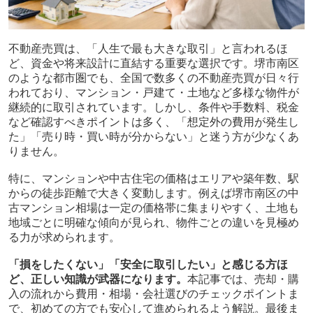
不動産売買は、「人生で最も大きな取引」と言われるほ
ど、資金や将来設計に直結する重要な選択です。堺市南区
のような都市圏でも、全国で数多くの不動産売買が日々行
われており、マンション・戸建て・土地など多様な物件が
継続的に取引されています。しかし、条件や手数料、税金
など確認すべきポイントは多く、「想定外の費用が発生し
た」「売り時・買い時が分からない」と迷う方が少なくあ
りません。
特に、マンションや中古住宅の価格はエリアや築年数、駅
からの徒歩距離で大きく変動します。例えば堺市南区の中
古マンション相場は一定の価格帯に集まりやすく、土地も
地域ごとに明確な傾向が見られ、物件ごとの違いを見極め
る力が求められます。
「損をしたくない」「安全に取引したい」と感じる方ほ
ど、正しい知識が武器になります。
本記事では、売却・購
入の流れから費用・相場・会社選びのチェックポイントま
で、初めての方でも安心して進められるよう解説。最後ま