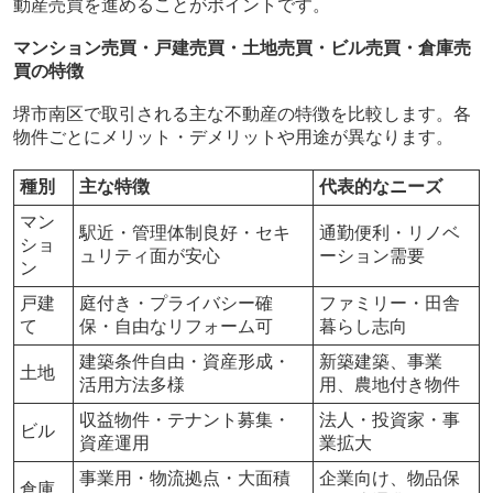
動産売買を進めることがポイントです。
マンション売買・戸建売買・土地売買・ビル売買・倉庫売
買の特徴
堺市南区で取引される主な不動産の特徴を比較します。各
物件ごとにメリット・デメリットや用途が異なります。
種別
主な特徴
代表的なニーズ
マン
駅近・管理体制良好・セキ
通勤便利・リノベ
ショ
ュリティ面が安心
ーション需要
ン
戸建
庭付き・プライバシー確
ファミリー・田舎
て
保・自由なリフォーム可
暮らし志向
建築条件自由・資産形成・
新築建築、事業
土地
活用方法多様
用、農地付き物件
収益物件・テナント募集・
法人・投資家・事
ビル
資産運用
業拡大
事業用・物流拠点・大面積
企業向け、物品保
倉庫