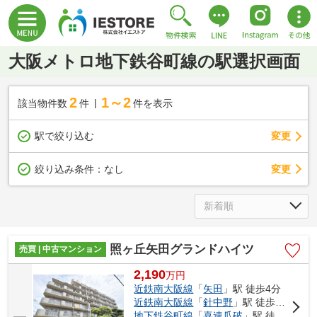
大阪メトロ地下鉄谷町線の駅選択画面
2
1～2
該当物件数
件
件を表示
駅で絞り込む
変更
変更
絞り込み条件：
なし
照ヶ丘矢田グランドハイツ
売買 | 中古マンション
2,190
万
円
近鉄南大阪線
「
矢田
」駅 徒歩4分
近鉄南大阪線
「
針中野
」駅 徒歩16分
地下鉄谷町線
「
喜連瓜破
」駅 徒歩22分