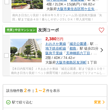
4階 / 2LDK＋1S(納戸) / 66.82㎡
大阪府
大阪市東住吉区
照ケ丘矢田
１丁目
南向き日当たり良好！令和８年５月リフォーム済♪近鉄南大阪線「矢
田」駅まで徒歩４分！暮らしやすい２SＬＤＫ！即入居可能！
友渕コーポ
売買 | 中古マンション
2,380
万
円
おおさか東線
「
城北公園通
」駅 徒歩15分
地下鉄谷町線
「
都島
」駅 徒歩21分
阪急千里線
「
天神橋筋六丁目
」駅 徒歩26分
2階 / 4DK / 74.42㎡
大阪府
大阪市都島区
友渕町
１丁目
【本日内覧可能】ＪＲおおさか東線「城北公園通」駅まで徒歩１０分！
南向き日当り良好！ペット飼育可能！お好みに合わせてリフォームして
ください！
2
1～2
該当物件数
件
件を表示
駅で絞り込む
変更