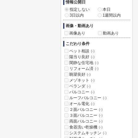
情報公開日
指定しない
本日
3日以内
1週間以内
画像・動画あり
画像あり
動画あり
こだわり条件
ペット相談
(-)
陽当り良好
(-)
閑静な住宅地
(-)
リフォーム済
(-)
眺望良好
(-)
メゾネット
(-)
ベランダ
(-)
バルコニー
(-)
ルーフバルコニー
(-)
オール電化
(-)
２面バルコニー
(-)
３面バルコニー
(-)
両面バルコニー
(-)
食器洗い乾燥機
(-)
システムキッチン
(-)