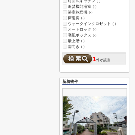
対面式キッチン
(-)
追焚機能浴室
(-)
浴室乾燥機
(-)
床暖房
(-)
ウォークインクロゼット
(-)
オートロック
(-)
宅配ボックス
(-)
最上階
(-)
南向き
(-)
1
件が該当
新着物件