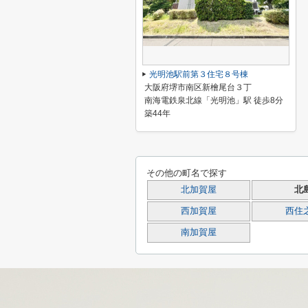
光明池駅前第３住宅８号棟
大阪府堺市南区新檜尾台３丁
南海電鉄泉北線「光明池」駅 徒歩8分
築44年
その他の町名で探す
北加賀屋
北
西加賀屋
西住
南加賀屋