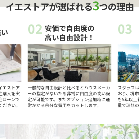
3
イエストアが選ばれる
つの理由
02
03
安価で自由度の
強い
高い自由設計！
イエストア
一般的な自由設計と比べるとハウスメーカ
スタッフは
宅購入を実
ーの指定がないため非常に自由度の高い設
おり、堺
宅ローンで
定が可能です。またオプション追加時に通
も5年以上
ください。
常かかる余分な費用をカットします。
量で理想