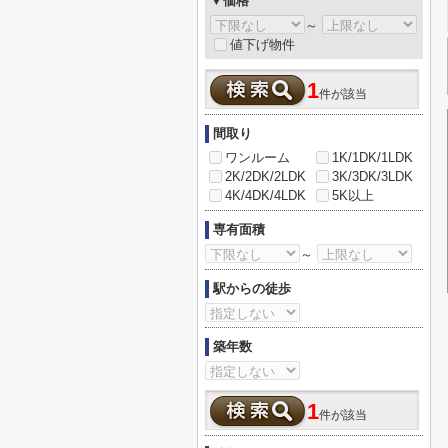
▼価格
～
値下げ物件
1
件が該当
間取り
ワンルーム
1K/1DK/1LDK
2K/2DK/2LDK
3K/3DK/3LDK
4K/4DK/4LDK
5K以上
専有面積
～
駅からの徒歩
築年数
1
件が該当