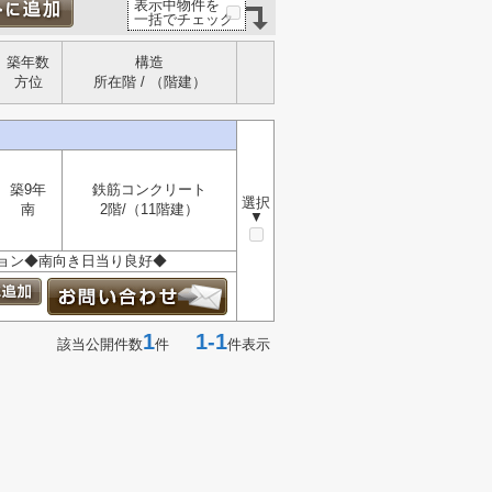
表示中物件を
一括でチェック
築年数
構造
方位
所在階 / （階建）
築9年
鉄筋コンクリート
選択
南
2階/（11階建）
▼
ョン◆南向き日当り良好◆
1
1-1
該当公開件数
件
件表示