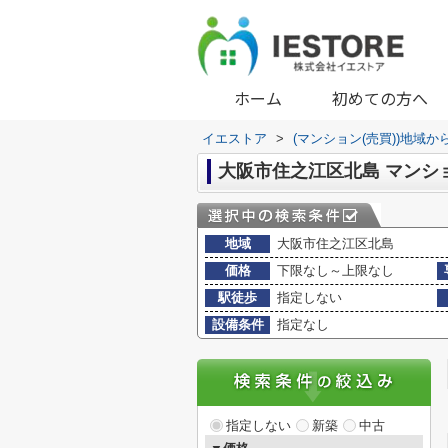
ホーム
初めての方へ
イエストア
>
(マンション(売買))地域か
大阪市住之江区北島 マンシ
地域
大阪市住之江区北島
価格
下限なし～上限なし
駅徒歩
指定しない
設備条件
指定なし
指定しない
新築
中古