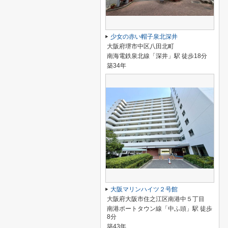
少女の赤い帽子泉北深井
大阪府堺市中区八田北町
南海電鉄泉北線「深井」駅 徒歩18分
築34年
大阪マリンハイツ２号館
大阪府大阪市住之江区南港中５丁目
南港ポートタウン線「中ふ頭」駅 徒歩
8分
築43年