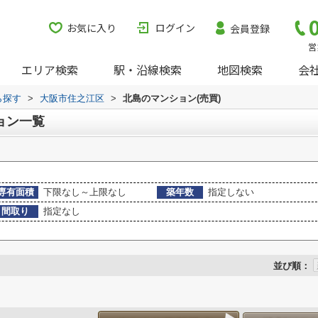
お気に入り
ログイン
会員登録
営
エリア検索
駅・沿線検索
地図検索
会
ら探す
>
大阪市住之江区
>
北島のマンション(売買)
ョン一覧
専有面積
下限なし～上限なし
築年数
指定しない
間取り
指定なし
並び順：