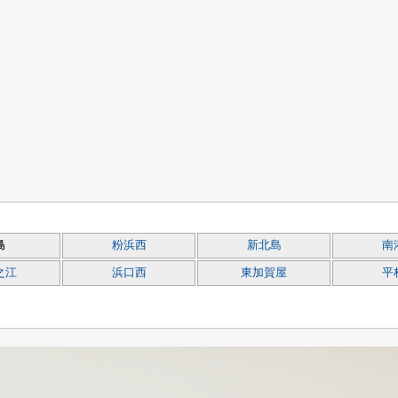
島
粉浜西
新北島
南
之江
浜口西
東加賀屋
平