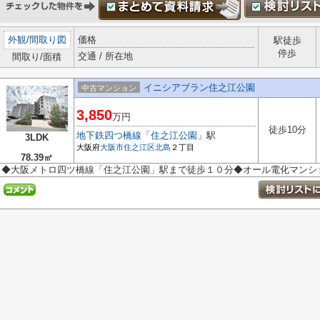
外観
/
間取り図
価格
駅徒歩
停歩
交通 / 所在地
間取り/面積
イニシアブラン住之江公園
中古マンション
3,850
万円
徒歩10分
地下鉄四つ橋線
「
住之江公園
」駅
3LDK
大阪府
大阪市住之江区
北島
２丁目
78.39㎡
◆大阪メトロ四ツ橋線「住之江公園」駅まで徒歩１０分◆オール電化マンシ