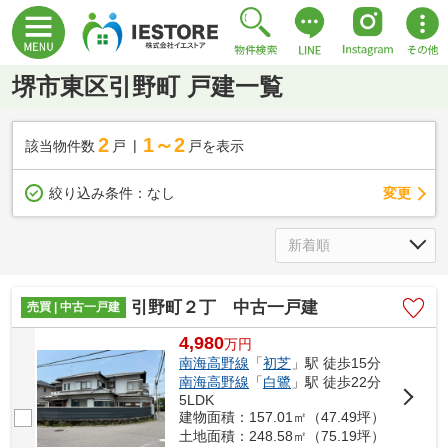
堺市東区引野町 戸建一覧
2
1～2
該当物件数
戸
戸を表示
変更
絞り込み条件：
なし
引野町２丁 中古一戸建
売買 | 中古一戸建
4,980
万
円
南海高野線
「
初芝
」駅 徒歩15分
南海高野線
「
白鷺
」駅 徒歩22分
5LDK
建物面積：157.01㎡（47.49坪）
土地面積：248.58㎡（75.19坪）