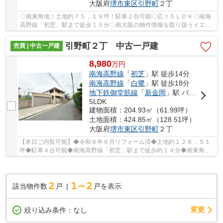
大阪府
堺市東区
引野町
２丁
◇南東角地！土地約７５．１９坪！駐車２台可能◇広々５ＬＤＫ◇南海
高野線「初芝」駅まで徒歩１５分◇南大阪の物件情報を取り扱うイエス
トア。弊社ホームページではブログや会員限定の物...
引野町２丁 中古一戸建
売買 | 中古一戸建
8,980
万
円
南海高野線
「
初芝
」駅 徒歩14分
南海高野線
「
白鷺
」駅 徒歩18分
地下鉄御堂筋線
「
新金岡
」駅 バス8分 「金田新田」 停歩13分
5LDK
建物面積：204.93㎡（61.99坪）
土地面積：424.85㎡（128.51坪）
大阪府
堺市東区
引野町
２丁
【本日ご内覧可能】◆令和８年６月リフォーム済◆土地約１２８．５１
坪◆駐車４台可能◆南海高野線「初芝」駅まで徒歩約１４分◆南東角地
◆全居室６帖以上の５ＬＤＫ+ＷＩＣ＋お庭□シャッタ...
2
1～2
該当物件数
戸
戸を表示
変更
絞り込み条件：
なし