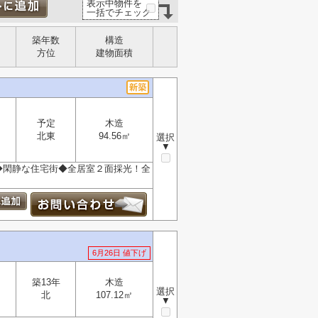
表示中物件を
一括でチェック
築年数
構造
方位
建物面積
予定
木造
北東
94.56㎡
選択
▼
◆閑静な住宅街◆全居室２面採光！全
6月26日 値下げ
築13年
木造
選択
北
107.12㎡
▼