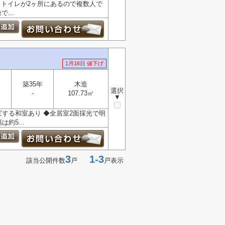
♪トイレが2ヶ所にあるので複数人で
...
1月16日 値下げ
築35年
木造
選択
-
107.73㎡
▼
宝する和室あり ◆全居室2面採光で明
約5...
3
1-3
該当公開件数
戸
戸表示