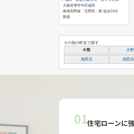
大阪府堺市中区福田
南海高野線「北野田」駅 徒歩24分
新築
その他の町名で探す
今熊
大野
池尻北
池尻自
01
住宅ローンに