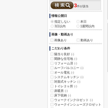
3
件が該当
情報公開日
指定しない
本日
3日以内
1週間以内
画像・動画あり
画像あり
動画あり
こだわり条件
陽当り良好
(-)
閑静な住宅地
(-)
リフォーム済
(-)
ルーフバルコニー
(-)
オール電化
(-)
システムキッチン
(-)
対面式キッチン
(-)
トイレ２ヶ所
(-)
床暖房
(-)
床下収納
(-)
ウォークインクロゼット
(-)
ウォークインシューズクロゼット