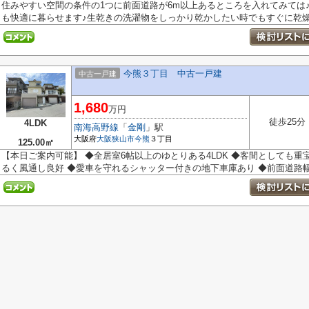
住みやすい空間の条件の1つに前面道路が6m以上あるところを入れてみては
も快適に暮らせます♪生乾きの洗濯物をしっかり乾かしたい時でもすぐに乾燥で
今熊３丁目 中古一戸建
中古一戸建
1,680
万円
徒歩25分
4LDK
南海高野線
「
金剛
」駅
大阪府
大阪狭山市
今熊
３丁目
125.00㎡
【本日ご案内可能】 ◆全居室6帖以上のゆとりある4LDK ◆客間としても重
るく風通し良好 ◆愛車を守れるシャッター付きの地下車庫あり ◆前面道路幅は