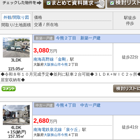
外観
/
間取り図
価格
駅徒歩
停歩
交通 / 所在地
間取り/土地面積
今熊２丁目 新築一戸建
新築一戸建
3,080
万円
徒歩22分
南海高野線
「
金剛
」駅
3LDK
大阪府
大阪狭山市
今熊
２丁目
115.05㎡
◆令和８年１０月完成予定◆並列に駐車２台可能◆３ＬＤＫ+ＷＩＣ２ヶ所
居室収納有◆
今熊４丁目 中古一戸建
中古一戸建
2,680
万円
徒歩41分
4LDK
南海電鉄泉北線
「
泉ケ丘
」駅
＋1S(納戸)
大阪府
大阪狭山市
今熊
４丁目
157.95㎡