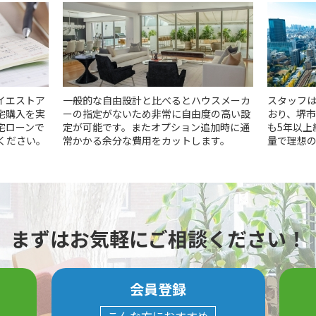
イエストア
一般的な自由設計と比べるとハウスメーカ
スタッフは
宅購入を実
ーの指定がないため非常に自由度の高い設
おり、堺
宅ローンで
定が可能です。またオプション追加時に通
も5年以上
ください。
常かかる余分な費用をカットします。
量で理想
まずはお気軽にご相談ください！
会員登録