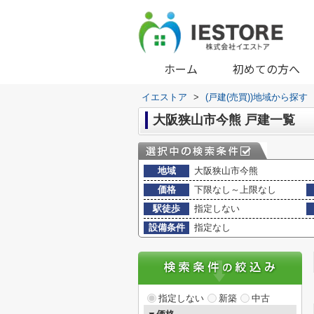
ホーム
初めての方へ
イエストア
>
(戸建(売買))地域から探す
大阪狭山市今熊 戸建一覧
地域
大阪狭山市今熊
価格
下限なし～上限なし
駅徒歩
指定しない
設備条件
指定なし
指定しない
新築
中古