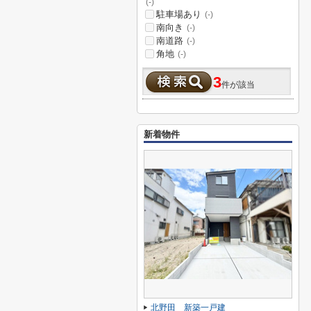
(-)
駐車場あり
(-)
南向き
(-)
南道路
(-)
角地
(-)
3
件が該当
新着物件
北野田 新築一戸建