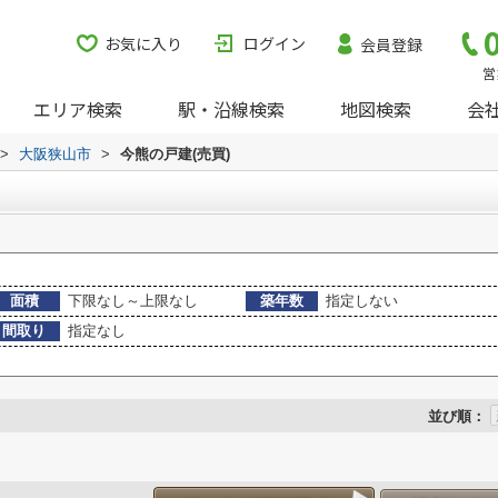
お気に入り
ログイン
会員登録
営
エリア検索
駅・沿線検索
地図検索
会
>
大阪狭山市
>
今熊の戸建(売買)
面積
下限なし～上限なし
築年数
指定しない
間取り
指定なし
並び順：