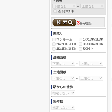
▼価格
～
値下げ物件
3
件が該当
間取り
ワンルーム
1K/1DK/1LDK
2K/2DK/2LDK
3K/3DK/3LDK
4K/4DK/4LDK
5K以上
建物面積
～
土地面積
～
駅からの徒歩
築年数