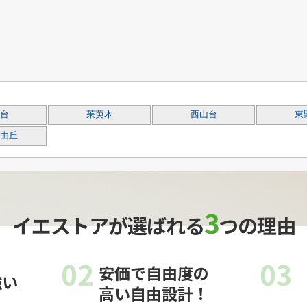
台
茱萸木
西山台
東
由丘
3
イエストアが選ばれる
つの理由
02
03
安価で自由度の
強い
高い自由設計！