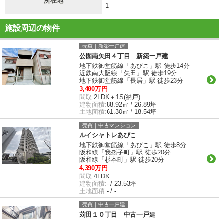
所在地
1
施設周辺の物件
売買｜新築一戸建
公園南矢田４丁目 新築一戸建
地下鉄御堂筋線「あびこ」駅 徒歩14分
近鉄南大阪線「矢田」駅 徒歩19分
地下鉄御堂筋線「長居」駅 徒歩23分
3,480万円
間取:
2LDK＋1S(納戸)
建物面積:
88.92㎡ / 26.89坪
土地面積:
61.30㎡ / 18.54坪
売買｜中古マンション
ルイシャトレあびこ
地下鉄御堂筋線「あびこ」駅 徒歩8分
阪和線「我孫子町」駅 徒歩20分
阪和線「杉本町」駅 徒歩20分
4,390万円
間取:
4LDK
建物面積:
- / 23.53坪
土地面積:
- / -
売買｜中古一戸建
苅田１０丁目 中古一戸建