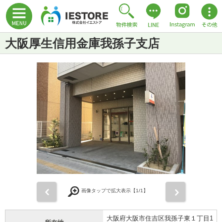
大阪厚生信用金庫我孫子支店
前
次
画像タップで拡大表示【
1
/1】
大阪府大阪市住吉区我孫子東１丁目1