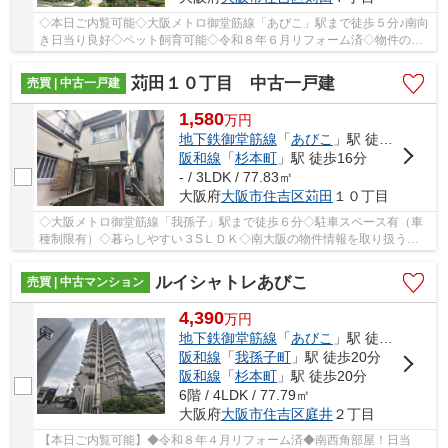
◇本日ご内覧可能◇大阪メトロ御堂筋線「あびこ」駅まで徒歩５分♪南向
き日当り良好◇ペット飼育可能◇令和８年６月リフォーム済◇物件のこ
と以外に住宅ローンや購入のイメージなど、お気軽...
苅田１０丁目 中古一戸建
売買 | 中古一戸建
1,580
万
円
地下鉄御堂筋線
「
あびこ
」駅 徒歩6分
阪和線
「
杉本町
」駅 徒歩16分
- / 3LDK / 77.83㎡
大阪府
大阪市住吉区
苅田
１０丁目
◇大阪メトロ御堂筋線「我孫子」駅まで徒歩６分◇駐車スペース有（車
種制限有）◇暮らしやすい３SＬＤＫ◇南大阪の物件情報を取り扱うイ
エストア。弊社ホームページではブログや会員限定の...
ルイシャトレあびこ
売買 | 中古マンション
4,390
万
円
地下鉄御堂筋線
「
あびこ
」駅 徒歩8分
阪和線
「
我孫子町
」駅 徒歩20分
阪和線
「
杉本町
」駅 徒歩20分
6階 / 4LDK / 77.79㎡
大阪府
大阪市住吉区
庭井
２丁目
【本日ご内覧可能】◆令和８年４月リフォーム済◆南西角部屋！日当