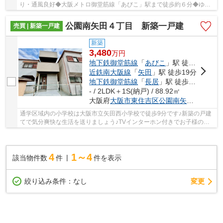
り・通風良好◆大阪メトロ御堂筋線「あびこ」駅まで徒歩約６分◆ゆと
りのある４ＬＤＫ□食洗・浴乾・宅配ボックス等の便利...
公園南矢田４丁目 新築一戸建
売買 | 新築一戸建
新築
3,480
万
円
地下鉄御堂筋線
「
あびこ
」駅 徒歩14分
近鉄南大阪線
「
矢田
」駅 徒歩19分
地下鉄御堂筋線
「
長居
」駅 徒歩23分
- / 2LDK＋1S(納戸) / 88.92㎡
大阪府
大阪市東住吉区
公園南矢田
４丁目
通学区域内の小学校は大阪市立矢田西小学校で徒歩9分です♪新築の戸建
てで気分爽快な生活を送りましょう♪TVインターホン付きでお子様のお
留守番も安心です♪浴室が1坪以上あるので、ゆっ...
4
1～4
該当物件数
件
件を表示
変更
絞り込み条件：
なし