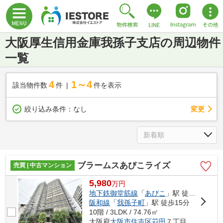
大阪厚生信用金庫我孫子支店の周辺物件
一覧
4
1～4
該当物件数
件
件を表示
変更
絞り込み条件：
なし
ブラームスあびこライズ
売買 | 中古マンション
5,980
万
円
地下鉄御堂筋線
「
あびこ
」駅 徒歩5分
阪和線
「
我孫子町
」駅 徒歩15分
10階 / 3LDK / 74.76㎡
大阪府
大阪市住吉区
苅田
７丁目