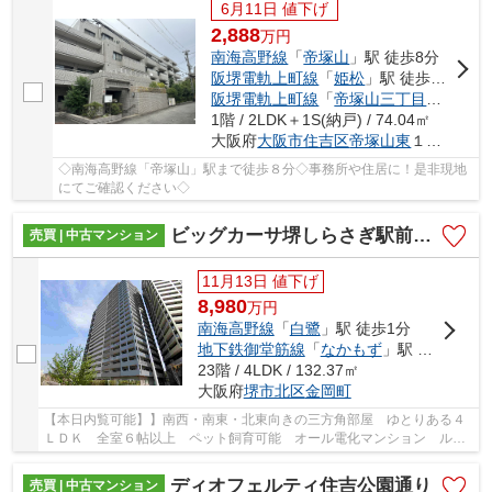
6月11日 値下げ
2,888
万
円
南海高野線
「
帝塚山
」駅 徒歩8分
阪堺電軌上町線
「
姫松
」駅 徒歩2分
阪堺電軌上町線
「
帝塚山三丁目
」駅 徒歩
1階 / 2LDK＋1S(納戸) / 74.04㎡
大阪府
大阪市住吉区
帝塚山東
１丁目
◇南海高野線「帝塚山」駅まで徒歩８分◇事務所や住居に！是非現地
にてご確認ください◇
ビッグカーサ堺しらさぎ駅前ｔｏｗｅｒｃａｓａ Ｄ棟
売買 | 中古マンション
11月13日 値下げ
8,980
万
円
南海高野線
「
白鷺
」駅 徒歩1分
地下鉄御堂筋線
「
なかもず
」駅 徒歩15分
23階 / 4LDK / 132.37㎡
大阪府
堺市北区
金岡町
【本日内覧可能】】南西・南東・北東向きの三方角部屋 ゆとりある４
ＬＤＫ 全室６帖以上 ペット飼育可能 オール電化マンション ルー
フバルコニー 最上階の２３階部分 床暖房有
ディオフェルティ住吉公園通り
売買 | 中古マンション