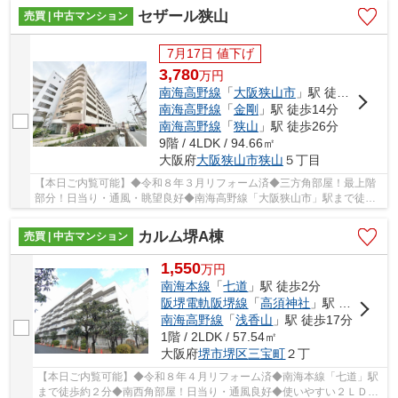
セザール狭山
売買 | 中古マンション
7月17日 値下げ
3,780
万
円
南海高野線
「
大阪狭山市
」駅 徒歩3分
南海高野線
「
金剛
」駅 徒歩14分
南海高野線
「
狭山
」駅 徒歩26分
9階 / 4LDK / 94.66㎡
大阪府
大阪狭山市
狭山
５丁目
【本日ご内覧可能】◆令和８年３月リフォーム済◆三方角部屋！最上階
部分！日当り・通風・眺望良好◆南海高野線「大阪狭山市」駅まで徒歩
約３分◆ファミリーにおすすめ４ＬＤＫ□スーパーや...
カルム堺A棟
売買 | 中古マンション
1,550
万
円
南海本線
「
七道
」駅 徒歩2分
阪堺電軌阪堺線
「
高須神社
」駅 徒歩10分
南海高野線
「
浅香山
」駅 徒歩17分
1階 / 2LDK / 57.54㎡
大阪府
堺市堺区
三宝町
２丁
【本日ご内覧可能】◆令和８年４月リフォーム済◆南海本線「七道」駅
まで徒歩約２分◆南西角部屋！日当り・通風良好◆使いやすい２ＬＤＫ