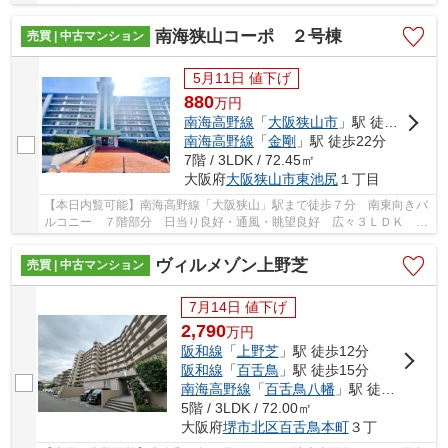
□空き家につきいつでも内覧可能
南海狭山コーポ ２号棟
売買 | 中古マンション
5月11日 値下げ
880
万
円
南海高野線
「
大阪狭山市
」駅 徒歩7分
南海高野線
「
金剛
」駅 徒歩22分
7階 / 3LDK / 72.45㎡
大阪府
大阪狭山市
東池尻
１丁目
【本日内覧可能】南海高野線「大阪狭山」駅まで徒歩７分 南東向きバ
ルコニー ７階部分 日当り良好・通風・眺望良好 広々３ＬＤＫ ス
ーパー徒歩圏内
ヴィルメゾン上野芝
売買 | 中古マンション
7月14日 値下げ
2,790
万
円
阪和線
「
上野芝
」駅 徒歩12分
阪和線
「
百舌鳥
」駅 徒歩15分
南海高野線
「
百舌鳥八幡
」駅 徒歩25分
5階 / 3LDK / 72.00㎡
大阪府
堺市北区
百舌鳥本町
３丁