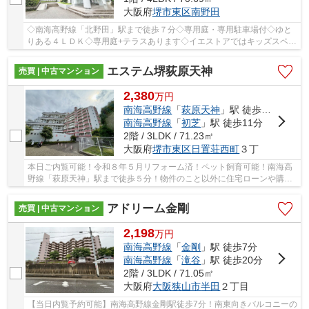
大阪府
堺市東区
南野田
◇南海高野線「北野田」駅まで徒歩７分◇専用庭・専用駐車場付◇ゆと
りある４ＬＤＫ◇専用庭+テラスあります◇イエストアではキッズスペー
ス完備でお子様連れでもゆっくり物件のご紹介がで...
エステム堺荻原天神
売買 | 中古マンション
2,380
万
円
南海高野線
「
萩原天神
」駅 徒歩7分
南海高野線
「
初芝
」駅 徒歩11分
2階 / 3LDK / 71.23㎡
大阪府
堺市東区
日置荘西町
３丁
本日ご内覧可能！令和８年５月リフォーム済！ペット飼育可能！南海高
野線「萩原天神」駅まで徒歩５分！物件のこと以外に住宅ローンや購入
のイメージなど、お気軽にお問い合わせください♪
アドリーム金剛
売買 | 中古マンション
2,198
万
円
南海高野線
「
金剛
」駅 徒歩7分
南海高野線
「
滝谷
」駅 徒歩20分
2階 / 3LDK / 71.05㎡
大阪府
大阪狭山市
半田
２丁目
【当日内覧予約可能】南海高野線金剛駅徒歩7分！南東向きバルコニーの