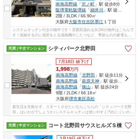
南海高野線
「
沢ノ町
」駅 徒歩8分
阪堺電軌阪堺線
「
細井川
」駅 徒歩5分
2階 / 3LDK / 66.90㎡
大阪府
大阪市住吉区
墨江
１丁目
システムキッチン付きの物件です！雰囲気溢れる3LDKの物件はこちらで
す！収納するのに場所をとる扇風機やこたつなど、季節ものの家電もし
まうことができるウォークインクローゼットが...
シティパーク北野田
売買 | 中古マンション
7月18日 値下げ
1,998
万
円
南海高野線
「
北野田
」駅 徒歩11分
南海高野線
「
萩原天神
」駅 徒歩18分
南海高野線
「
狭山
」駅 徒歩24分
9階 / 2LDK / 66.18㎡
大阪府
堺市東区
高松
新生活を失敗せず、スタートさせたいならこちらの「シティパーク北野
田」はいかがでしょうか♪システムキッチンは使いやすく汚れにくいので
ご好評です♪御身体の不自由な方でも安心のエ...
コート北野田サウスヒルズＳ棟
売買 | 中古マンション
3月19日 値下げ