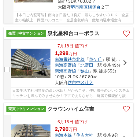
5階 / 3DK / 60.02㎡
大阪府
堺市南区
槇塚台
２丁
【本日ご内覧可能】南向き日当たり良好 暮らしやすい３ＤＫ 全居
室６帖以上 両面バルコニー 全居室収納有 敷地内駐車場空有
泉北星和台コーポラス
売買 | 中古マンション
7月18日 値下げ
1,298
万
円
南海電鉄泉北線
「
泉ケ丘
」駅 徒歩22分
南海高野線
「
北野田
」駅 徒歩49分
南海高野線
「
狭山
」駅 徒歩55分
10階 / 2LDK / 67.80㎡
大阪府
堺市中区
辻之
日常生活で利用頻度の高い水回りだからこそ、使い勝手のいいシステム
キッチンを選んでみませんか！中古でありながら、綺麗で機能的な設備
のあるマンションです！間取りが2LDKなので、...
クラウンハイム住吉
売買 | 中古マンション
6月15日 値下げ
2,790
万
円
南海本線
「
住吉大社
」駅 徒歩9分