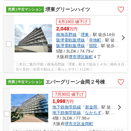
◆
堺東グリーンハイツ
売買 | 中古マンション
6月19日 値下げ
2,048
万
円
南海高野線
「
堺東
」駅 徒歩14分
阪堺電軌阪堺線
「
寺地町
」駅 徒歩15分
阪堺電軌阪堺線
「
宿院
」駅 徒歩17分
5階 / 3LDK / 74.79㎡
大阪府
堺市堺区
賑町
４丁
◇本日ご案内可能！南海高野線「堺東」駅まで徒歩１４分◇南向き日
当り良好◇全室６帖以上◇暮らしやすい３LDK◇
エバーグリーン金岡２号棟
売買 | 中古マンション
7月30日 値下げ
1,998
万
円
地下鉄御堂筋線
「
新金岡
」駅 徒歩7分
地下鉄御堂筋線
「
なかもず
」駅 徒歩19分
4階 / 3LDK / 77.98㎡
大阪府
堺市北区
金岡町