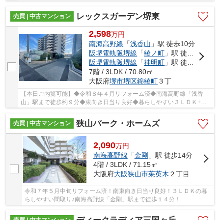
ズスペース完備でお子様連れでもゆっくり物件のご紹...
レックスガーデン堺東
売買 | 中古マンション
2,598
万
円
南海高野線
「
浅香山
」駅 徒歩10分
阪堺電軌阪堺線
「
綾ノ町
」駅 徒歩11分
阪堺電軌阪堺線
「
神明町
」駅 徒歩13分
7階 / 3LDK / 70.80㎡
大阪府
堺市堺区
錦綾町
３丁
【本日ご内覧可能】◆令和８年４月リフォーム済◆南海高野線「浅香
山」駅まで徒歩約９分◆東向き日当り良好◆暮らしやすい３ＬＤＫ+Ｗ
ＩＣ□空き家につきいつでも内覧可能
狭山パーク・ホームズ
売買 | 中古マンション
2,090
万
円
南海高野線
「
金剛
」駅 徒歩14分
4階 / 3LDK / 71.15㎡
大阪府
大阪狭山市
茱萸木
２丁目
令和７年５月中旬リフォーム済！南東向き日当り良好！３ＬＤＫの暮
らしやすい間取り♪南海高野線「金剛」駅まで徒歩１４分！