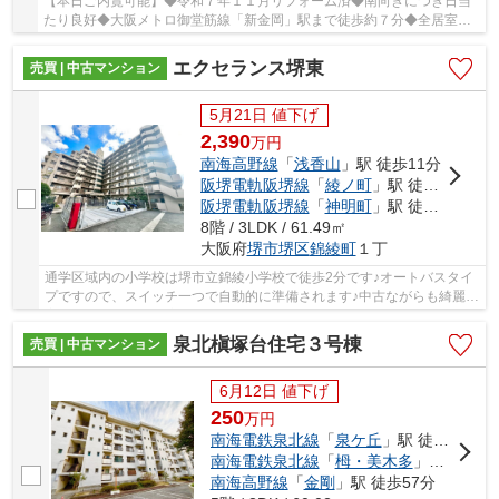
【本日ご内覧可能】◆令和７年１１月リフォーム済◆南向きにつき日当
たり良好◆大阪メトロ御堂筋線「新金岡」駅まで徒歩約７分◆全居室６
帖以上の３ＬＤＫ+サンルーム□スーパーや小・中学...
エクセランス堺東
売買 | 中古マンション
5月21日 値下げ
2,390
万
円
南海高野線
「
浅香山
」駅 徒歩11分
阪堺電軌阪堺線
「
綾ノ町
」駅 徒歩7分
阪堺電軌阪堺線
「
神明町
」駅 徒歩10分
8階 / 3LDK / 61.49㎡
大阪府
堺市堺区
錦綾町
１丁
通学区域内の小学校は堺市立錦綾小学校で徒歩2分です♪オートバスタイ
プですので、スイッチ一つで自動的に準備されます♪中古ながらも綺麗な
室内と魅力的な住環境のマンションです♪イエ...
泉北槇塚台住宅３号棟
売買 | 中古マンション
6月12日 値下げ
250
万
円
南海電鉄泉北線
「
泉ケ丘
」駅 徒歩32分
南海電鉄泉北線
「
栂・美木多
」駅 徒歩47分
南海高野線
「
金剛
」駅 徒歩57分