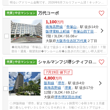
明るいアドリーム金剛です。2026年6月フルリフォーム済！キッチン、
お風呂、洗面台、からクロスフローリング等が...
万代コーポ
売買 | 中古マンション
1,100
万
円
南海高野線
「
帝塚山
」駅 徒歩14分
阪堺電軌上町線
「
帝塚山四丁目
」駅 徒歩
7階 / 3LDK / 55.08㎡
大阪府
大阪市住吉区
万代東
２丁目
◆南海高野線「帝塚山」駅まで徒歩１４分◆南向き日当たり良好！７階
部分！通風・眺望良好◆サンルーム有◆お急ぎの方に嬉しい即入居可能
◆
シャルマンフジ堺シティフロント
売買 | 中古マンション
7月19日 値下げ
4,800
万
円
阪和線
「
堺市
」駅 徒歩4分
南海高野線
「
堺東
」駅 徒歩17分
12階 / 3LDK / 69.12㎡
大阪府
堺市堺区
田出井町
◇JR阪和線「堺市」駅まで徒歩４分◇ペット飼育可◇令和３年１２月建
築◇暮らしやすい３ＬＤＫ◇ＬＤＫ約１８．５帖◇イエストアではキッ