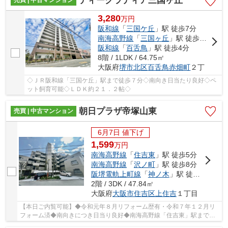
ディークラディア三国ヶ丘
売買 | 中古マンション
3,280
万
円
阪和線
「
三国ケ丘
」駅 徒歩7分
南海高野線
「
三国ヶ丘
」駅 徒歩7分
阪和線
「
百舌鳥
」駅 徒歩4分
8階 / 1LDK / 64.75㎡
大阪府
堺市北区
百舌鳥赤畑町
２丁
◇ＪＲ阪和線「三国ケ丘」駅まで徒歩７分◇南向き日当たり良好◇ペ
ット飼育可能◇ＬＤＫ約２１．２帖◇
朝日プラザ帝塚山東
売買 | 中古マンション
6月7日 値下げ
1,599
万
円
南海高野線
「
住吉東
」駅 徒歩5分
南海高野線
「
沢ノ町
」駅 徒歩8分
阪堺電軌上町線
「
神ノ木
」駅 徒歩9分
2階 / 3DK / 47.84㎡
大阪府
大阪市住吉区
上住吉
１丁目
【本日ご内覧可能】◆令和元年８月リフォーム歴有・令和７年１２月リ
フォーム済◆南向きにつき日当り良好◆南海高野線「住吉東」駅まで徒
歩約６分◆暮らしやすい３ＤＫ□２WAY利用可能な便...