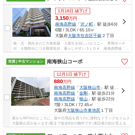
1月18日 値下げ
3,150
万
円
南海高野線
「
沢ノ町
」駅 徒歩6分
6階 / 3LDK / 65.10㎡
大阪府
大阪市住吉区
千躰
２丁目
南・北・西向きの三方角部屋 ３面引き回しバルコニ－ 専用ポーチ
付 ６階部分につき眺望良好 暮らしやすい３ＬＤＫ 南海高野線「沢
ノ町」駅まで徒歩６分
南海狭山コーポ
売買 | 中古マンション
12月1日 値下げ
880
万
円
南海高野線
「
大阪狭山市
」駅 徒歩8分
南海高野線
「
金剛
」駅 徒歩21分
南海高野線
「
狭山
」駅 徒歩22分
7階 / 3LDK / 72.45㎡
大阪府
大阪狭山市
東池尻
１丁目
家から497mのところに、薬や日用品を買うのに便利なドラッグセイムス
大阪狭山店があります♪駅まで徒歩8分の物件です♪来訪者の顔が見える
TVインターホン付き♪大阪狭山市エリアで生活を...