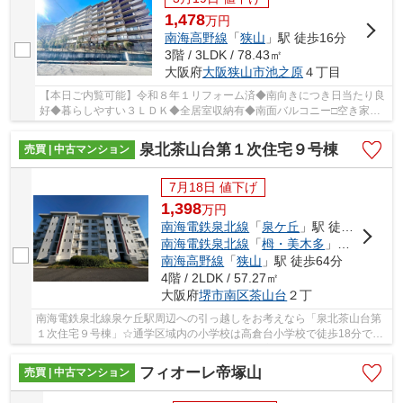
1,478
万
円
南海高野線
「
狭山
」駅 徒歩16分
3階 / 3LDK / 78.43㎡
大阪府
大阪狭山市
池之原
４丁目
【本日ご内覧可能】令和８年１リフォーム済◆南向きにつき日当たり良
好◆暮らしやすい３ＬＤＫ◆全居室収納有◆南面バルコニー□空き家に
つきいつでも内覧可能
泉北茶山台第１次住宅９号棟
売買 | 中古マンション
7月18日 値下げ
1,398
万
円
南海電鉄泉北線
「
泉ケ丘
」駅 徒歩10分
南海電鉄泉北線
「
栂・美木多
」駅 徒歩42分
南海高野線
「
狭山
」駅 徒歩64分
4階 / 2LDK / 57.27㎡
大阪府
堺市南区
茶山台
２丁
南海電鉄泉北線泉ケ丘駅周辺への引っ越しをお考えなら「泉北茶山台第
１次住宅９号棟」☆通学区域内の小学校は高倉台小学校で徒歩18分です
☆リラックスできる空間にしてくれるのが全居室...
フィオーレ帝塚山
売買 | 中古マンション