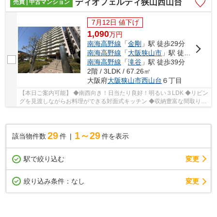
ディオフェルティ狭山西山台
売買 | 中古マンション
7月12日 値下げ
1,090
万
円
南海高野線
「
金剛
」駅 徒歩29分
南海高野線
「
大阪狭山市
」駅 徒歩37分
南海高野線
「
滝谷
」駅 徒歩39分
2階 / 3LDK / 67.26㎡
大阪府
大阪狭山市
西山台
６丁目
【本日ご案内可能】 ◆南西向き！日当たり良好！明るい３LDK ◆リビン
グを見渡しながらお料理ができる対面式キッチン ◆収納豊富な間取りで
室内もスッキリ快適 ◆即入居可◆２階部分
29
1～29
該当物件数
件
件を表示
駅で絞り込む
変更
変更
絞り込み条件：
なし