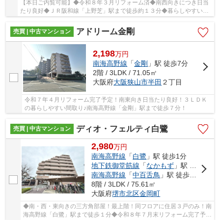
【本日ご内覧可能】◆令和８年３月リフォーム済◆南西向きにつき日当
たり良好◆ＪＲ阪和線「上野芝」駅まで徒歩約１３分◆暮らしやすい３
ＬＤＫ□空き家につきいつでも内覧可能
アドリーム金剛
売買 | 中古マンション
2,198
万
円
南海高野線
「
金剛
」駅 徒歩7分
2階 / 3LDK / 71.05㎡
大阪府
大阪狭山市
半田
２丁目
令和７年４月リフォーム完了予定！南東向き日当たり良好！３ＬＤＫ
の暮らしやすい間取り♪南海高野線「金剛」駅まで徒歩７分！
ディオ・フェルティ白鷺
売買 | 中古マンション
2,980
万
円
南海高野線
「
白鷺
」駅 徒歩1分
地下鉄御堂筋線
「
なかもず
」駅 徒歩15分
南海高野線
「
中百舌鳥
」駅 徒歩16分
8階 / 3LDK / 75.61㎡
大阪府
堺市北区
金岡町
◆南・西・東向きの三方角部屋！最上階！同フロアに住居３戸のみ！南
海高野線「白鷺」駅まで徒歩１分◆令和８年７月末リフォーム完了予定