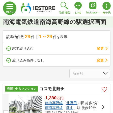
南海電気鉄道南海高野線の駅選択画面
29
1～29
該当物件数
件
件を表示
駅で絞り込む
変更
変更
絞り込み条件：
なし
コスモ北野田
売買 | 中古マンション
1,280
万
円
南海高野線
「
北野田
」駅 徒歩7分
南海高野線
「
狭山
」駅 徒歩10分
1階 / 4LDK / 70.69㎡