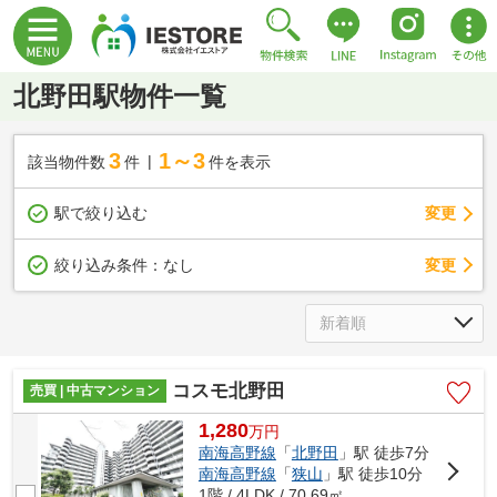
北野田駅物件一覧
3
1～3
該当物件数
件
件を表示
駅で絞り込む
変更
変更
絞り込み条件：
なし
コスモ北野田
売買 | 中古マンション
1,280
万
円
南海高野線
「
北野田
」駅 徒歩7分
南海高野線
「
狭山
」駅 徒歩10分
1階 / 4LDK / 70.69㎡