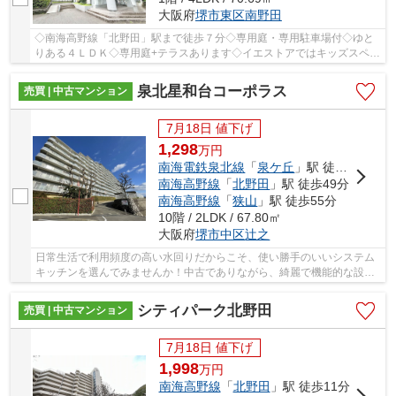
大阪府
堺市東区
南野田
◇南海高野線「北野田」駅まで徒歩７分◇専用庭・専用駐車場付◇ゆと
りある４ＬＤＫ◇専用庭+テラスあります◇イエストアではキッズスペー
ス完備でお子様連れでもゆっくり物件のご紹介がで...
泉北星和台コーポラス
売買 | 中古マンション
7月18日 値下げ
1,298
万
円
南海電鉄泉北線
「
泉ケ丘
」駅 徒歩22分
南海高野線
「
北野田
」駅 徒歩49分
南海高野線
「
狭山
」駅 徒歩55分
10階 / 2LDK / 67.80㎡
大阪府
堺市中区
辻之
日常生活で利用頻度の高い水回りだからこそ、使い勝手のいいシステム
キッチンを選んでみませんか！中古でありながら、綺麗で機能的な設備
のあるマンションです！間取りが2LDKなので、...
シティパーク北野田
売買 | 中古マンション
7月18日 値下げ
1,998
万
円
南海高野線
「
北野田
」駅 徒歩11分