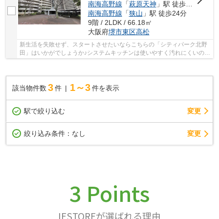
南海高野線
「
萩原天神
」駅 徒歩18分
南海高野線
「
狭山
」駅 徒歩24分
9階 / 2LDK / 66.18㎡
大阪府
堺市東区
高松
新生活を失敗せず、スタートさせたいならこちらの「シティパーク北野
田」はいかがでしょうか♪システムキッチンは使いやすく汚れにくいので
ご好評です♪御身体の不自由な方でも安心のエ...
3
1～3
該当物件数
件
件を表示
駅で絞り込む
変更
変更
絞り込み条件：
なし
3 Points
IESTOREが選ばれる理由