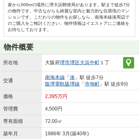
家から500mの場所に堺大浜郵便局があります。駅まで徒歩7分
の物件です。中古ながらも綺麗な室内と魅力的な住環境のマン
ションです。こだわりの物件をお探しなら、南海本線湊周辺で
のご購入をご検討ください。物件情報はイエストアにご連絡を
お待ちしております。
物件概要
所在地
大阪府
堺市堺区
大浜中町
１丁
南海本線
「
湊
」駅 徒歩7分
交通
阪堺電軌阪堺線
「
寺地町
」駅 徒歩9分
価格
2,395万円
管理費
4,500円
専有面積
72.00㎡
築年月
1986年 3月(築40年)