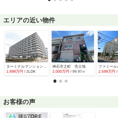
エリアの近い物件
ターミナルマンション朝日プラザ堺
神石市之町 売土地
ファミール
1,898
万
円
/ 2LDK
2,000
万
円
/ 99.97㎡
2,598
万
円
お客様の声