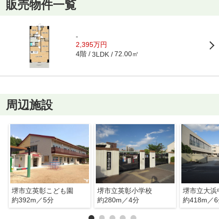
販売物件一覧
-
2,395万円
4階
72.00㎡
3LDK
周辺施設
堺市立英彰こども園
堺市立英彰小学校
堺市立大浜
約392m／5分
約280m／4分
約418m／