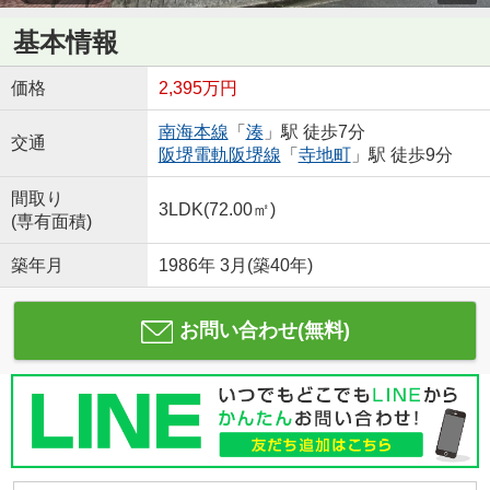
基本情報
価格
2,395万円
南海本線
「
湊
」駅 徒歩7分
交通
阪堺電軌阪堺線
「
寺地町
」駅 徒歩9分
間取り
3LDK(72.00㎡)
(専有面積)
築年月
1986年 3月(築40年)
お問い合わせ(無料)