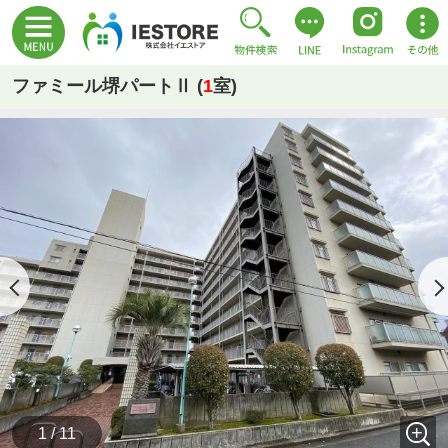
ファミール堺パートⅡ (
1
室)
1 / 11