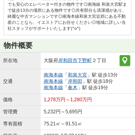
でも安心のエレベーター付きの物件です◎南海線 和泉大宮駅ま
で徒歩13分の場所にある物件です◎共有部分も清潔感があり、
綺麗な中古マンションです◎南海本線和泉大宮近郊にある不動
産のことなら、イエストアにお任せください◎地域に詳しい当
社スタッフがサポートいたします(^o^)
物件概要
所在地
大阪府
岸和田市
下野町
２丁目
南海本線
「
和泉大宮
」駅 徒歩13分
交通
南海本線
「
岸和田
」駅 徒歩18分
南海本線
「
春木
」駅 徒歩19分
価格
1,278万円～1,280万円
管理費
5,232円～5,695円
専有面積
75.21㎡～91.51㎡