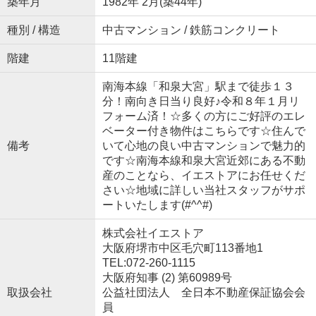
築年月
1982年 2月(築44年)
種別 / 構造
中古マンション / 鉄筋コンクリート
階建
11階建
南海本線「和泉大宮」駅まで徒歩１３
分！南向き日当り良好♪令和８年１月リ
フォーム済！☆多くの方にご好評のエレ
ベーター付き物件はこちらです☆住んで
備考
いて心地の良い中古マンションで魅力的
です☆南海本線和泉大宮近郊にある不動
産のことなら、イエストアにお任せくだ
さい☆地域に詳しい当社スタッフがサポ
ートいたします(#^^#)
株式会社イエストア
大阪府堺市中区毛穴町113番地1
TEL:072-260-1115
大阪府知事 (2) 第60989号
取扱会社
公益社団法人 全日本不動産保証協会会
員