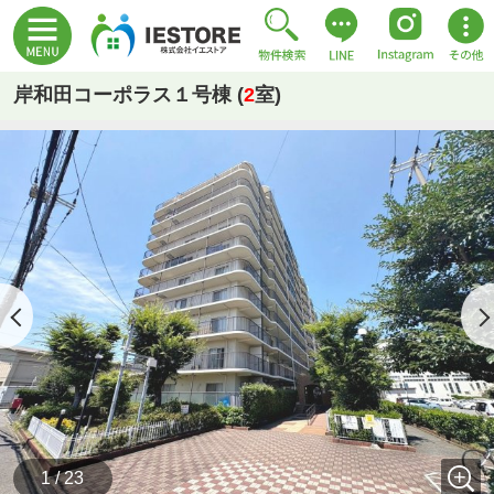
岸和田コーポラス１号棟 (
2
室)
1 / 23