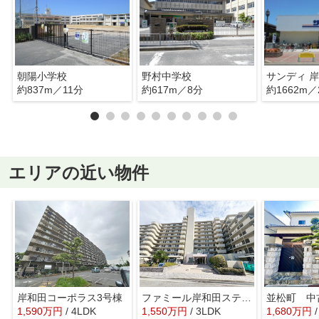
朝陽小学校
野村中学校
サンディ 
約837m／11分
約617m／8分
約1662m／
エリアの近い物件
岸和田コーポラス3号棟
ファミール岸和田ステージⅠ
並松町 中
1,590
万
円
/ 4LDK
1,550
万
円
/ 3LDK
1,680
万
円