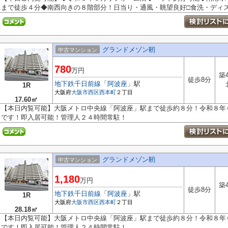
まで徒歩４分◆南西向きの８階部分！日当り・通風・眺望良好□食洗・ディスポ
グランドメゾン靭
中古マンション
780
万円
築
徒歩8分
地下鉄千日前線
「
阿波座
」駅
1R
大阪府
大阪市西区
西本町
２丁目
17.60㎡
【本日内覧可能】大阪メトロ中央線「阿波座」駅まで徒歩約８分！令和８年
です！即入居可能！管理人２４時間常駐！
グランドメゾン靭
中古マンション
1,180
万円
築
徒歩8分
地下鉄千日前線
「
阿波座
」駅
1R
大阪府
大阪市西区
西本町
２丁目
28.18㎡
【本日内覧可能】大阪メトロ中央線「阿波座」駅まで徒歩約８分！令和８年
です！即入居可能！管理人２４時間常駐！