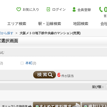
お気に入り
ログイン
会員登録
営
エリア検索
駅・沿線検索
地図検索
会
・駅から探す
>
大阪メトロ地下鉄中央線のマンション(売買)
駅選択画面
込む
本町
(2)
(2)
6
件が該当
並び順：