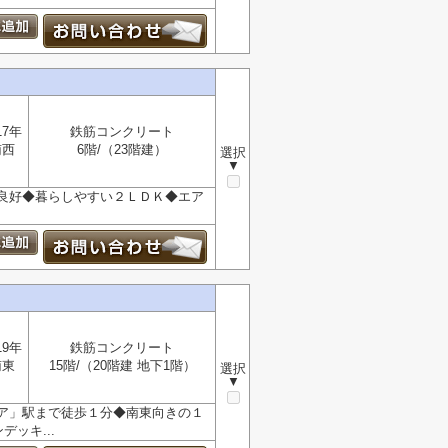
17年
鉄筋コンクリート
南西
6階/（23階建）
選択
▼
良好◆暮らしやすい２ＬＤＫ◆エア
19年
鉄筋コンクリート
南東
15階/（20階建 地下1階）
選択
▼
ア」駅まで徒歩１分◆南東向きの１
ッキ...