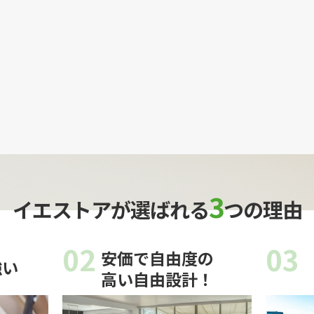
3
イエストアが選ばれる
つの理由
02
03
安価で自由度の
強い
高い自由設計！