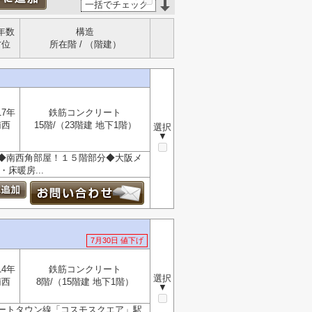
一括でチェック
年数
構造
方位
所在階 / （階建）
17年
鉄筋コンクリート
南西
15階/（23階建 地下1階）
選択
▼
◆南西角部屋！１５階部分◆大阪メ
床暖房...
7月30日 値下げ
14年
鉄筋コンクリート
選択
南西
8階/（15階建 地下1階）
▼
ートタウン線「コスモスクエア」駅