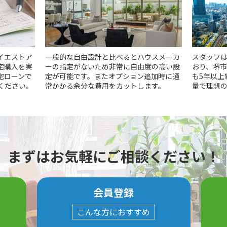
イエストア
一般的な自由設計と比べるとハウスメーカ
スタッフは
宅購入を実
ーの指定がないため非常に自由度の高い設
おり、堺
宅ローンで
定が可能です。またオプション追加時に通
も5年以上
ください。
常かかる余分な費用をカットします。
量で理想
まずはお気軽にご相談ください！
会員登録
こんな方におすすめ