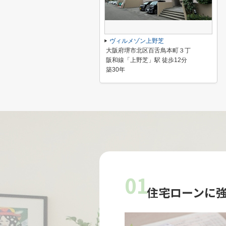
ヴィルメゾン上野芝
大阪府堺市北区百舌鳥本町３丁
阪和線「上野芝」駅 徒歩12分
築30年
01
住宅ローンに