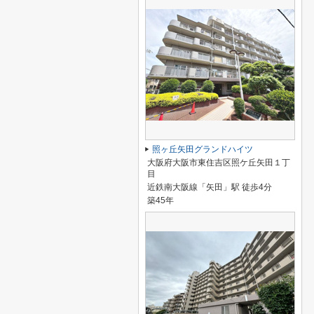
照ヶ丘矢田グランドハイツ
大阪府大阪市東住吉区照ケ丘矢田１丁
目
近鉄南大阪線「矢田」駅 徒歩4分
築45年