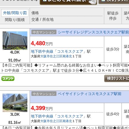
外観
/
間取り図
価格
駅徒歩
築
停歩
交通 / 所在地
間取り/面積
シーサイドレジデンスコスモスクエア駅前
中古マンション
4,480
万円
築
徒歩3分
地下鉄中央線
「
コスモスクエア
」駅
4LDK
大阪府
大阪市住之江区
南港北
１丁目
91.09㎡
【本日ご内覧可能】◆リフォーム歴のある綺麗なお住まい◆ペット飼育可能
トロ中央線「コスモスクエア」駅まで徒歩３分◆広々４ＬＤＫ+ＷＩＣ□食洗・
ベイサイドシティコスモスクエア駅前
中古マンション
4,399
万円
築
徒歩4分
3LDK
地下鉄中央線
「
コスモスクエア
」駅
大阪府
大阪市住之江区
南港北
１丁目
81.16㎡
【本日ご内覧可能】◆令和８年５月リフォーム済◆ペット飼育可能◆南港ポ