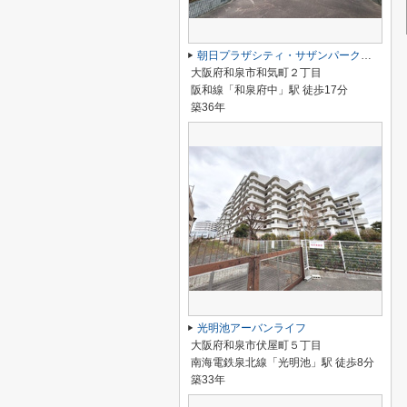
朝日プラザシティ・サザンパーク３番街E棟
大阪府和泉市和気町２丁目
阪和線「和泉府中」駅 徒歩17分
築36年
光明池アーバンライフ
大阪府和泉市伏屋町５丁目
南海電鉄泉北線「光明池」駅 徒歩8分
築33年