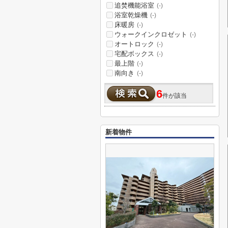
追焚機能浴室
(-)
浴室乾燥機
(-)
床暖房
(-)
ウォークインクロゼット
(-)
オートロック
(-)
宅配ボックス
(-)
最上階
(-)
南向き
(-)
6
件が該当
新着物件