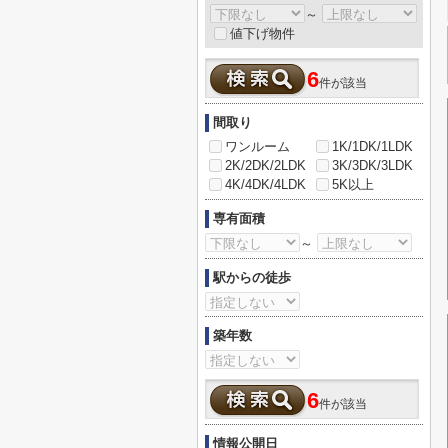
～
値下げ物件
6
件が該当
間取り
ワンルーム
1K/1DK/1LDK
2K/2DK/2LDK
3K/3DK/3LDK
4K/4DK/4LDK
5K以上
専有面積
～
駅からの徒歩
築年数
6
件が該当
情報公開日