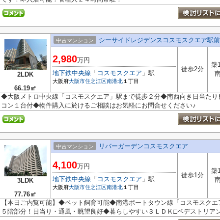
シーサイドレジデンスコスモスクエア駅前
中古マンション
2,980
万円
築
徒歩2分
地下鉄中央線
「
コスモスクエア
」駅
2LDK
大阪府
大阪市住之江区
南港北
１丁目
66.19㎡
◆大阪メトロ中央線「コスモスクエア」駅まで徒歩２分◆南西向き日当たり
コン１台付◆物件購入に於けるご相談はお気軽にお問合せください♪
リバーガーデンコスモスクエア
中古マンション
4,100
万円
築
徒歩1分
地下鉄中央線
「
コスモスクエア
」駅
3LDK
大阪府
大阪市住之江区
南港北
１丁目
77.76㎡
【本日ご内覧可能】◆ペット飼育可能◆南港ポートタウン線「コスモスクエ
５階部分！日当り・通風・眺望良好◆暮らしやすい３ＬＤＫ□ペデストリアンデ