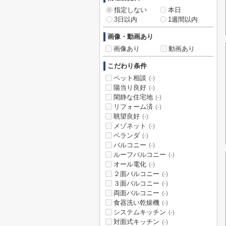
指定しない
本日
3日以内
1週間以内
画像・動画あり
画像あり
動画あり
こだわり条件
ペット相談
(-)
陽当り良好
(-)
閑静な住宅地
(-)
リフォーム済
(-)
眺望良好
(-)
メゾネット
(-)
ベランダ
(-)
バルコニー
(-)
ルーフバルコニー
(-)
オール電化
(-)
２面バルコニー
(-)
３面バルコニー
(-)
両面バルコニー
(-)
食器洗い乾燥機
(-)
システムキッチン
(-)
対面式キッチン
(-)