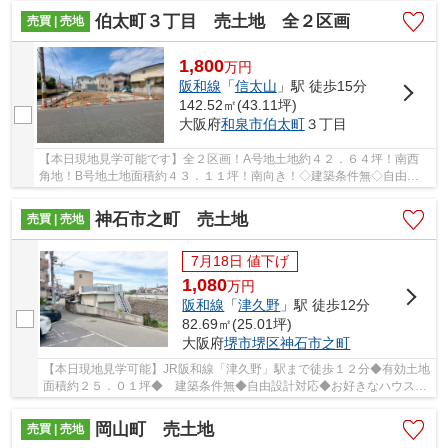
伯太町３丁目 売土地 全２区画
売買 | 売地
1,800
万
円
阪和線
「
信太山
」駅 徒歩15分
142.52㎡(43.11坪)
大阪府
和泉市
伯太町
３丁目
【本日現地見学可能です】全２区画！A号地土地約４２．６４坪！南西
角地！B号地土地面積約４３．１１坪！南向き！◇建築条件無◇自由設
計対応可能◇JR阪和線「信太山」駅駅まで徒歩１５分
神石市之町 売土地
売買 | 売地
7月18日 値下げ
1,080
万
円
阪和線
「
津久野
」駅 徒歩12分
82.69㎡(25.01坪)
大阪府
堺市堺区
神石市之町
【本日現地見学可能】JR阪和線「津久野」駅まで徒歩１２分◆有効土地
面積約２５．０１坪◆ 建築条件無◆自由設計対応◆お好きなハウスメ
ーカーで建築できますよ♪
岡山町 売土地
売買 | 売地