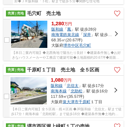
好◆ＪＲ阪和線「下松」駅まで徒歩５分◆閑静な住宅地
毛穴町 売土地
売買 | 売地
1,280
万
円
阪和線
「
鳳
」駅 徒歩28分
南海電鉄泉北線
「
深井
」駅 徒歩35分
68.35㎡(20.67坪)
大阪府
堺市中区
毛穴町
【本日ご案内可能】◆北西角地で陽当たり良好！◆建築条件無し◆お好
きなハウスメーカーや工務店で建築可能◆土地面積約20.67坪◆前面道
路幅は約５．８mと広く開放感あり
千原町１丁目 売土地 全５区画
売買 | 売地
1,080
万
円
阪和線
「
北信太
」駅 徒歩17分
南海本線
「
北助松
」駅 徒歩16分
117.59㎡(35.57坪)
大阪府
泉大津市
千原町
１丁目
【本日ご案内可能】全５区画・残４区画 ◆JR阪和線「北信太」駅まで徒
歩17分！南海本線「北助松駅」まで徒歩16分 ◆建築条件無◆土地約
30.35坪～約35.57坪 ◆地勢はプランの自由度が高まる...
堺市西区堀上緑町１丁の売地
売買 | 売地