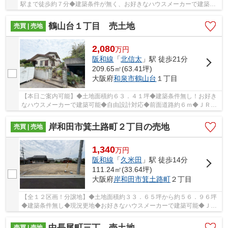
駅まで徒歩約７分◆建築条件が無く、お好きなハウスメーカーで建築可
能です！◆北側道路６ｍ！二方向の道路に接道して...
鶴山台１丁目 売土地
売買 | 売地
2,080
万
円
阪和線
「
北信太
」駅 徒歩21分
209.65㎡(63.41坪)
大阪府
和泉市
鶴山台
１丁目
【本日ご案内可能】◆土地面積約６３．４１坪◆建築条件無し！お好き
なハウスメーカーで建築可能◆自由設計対応◆前面道路約６ｍ◆ＪＲ阪
和線「北信太」駅まで徒歩２１分
岸和田市箕土路町２丁目の売地
売買 | 売地
1,340
万
円
阪和線
「
久米田
」駅 徒歩14分
111.24㎡(33.64坪)
大阪府
岸和田市
箕土路町
２丁目
【全１２区画！分譲地】◆土地面積約３３．６５坪から約５６．９６坪
◆建築条件無し◆現況更地◆お好きなハウスメーカーで建築可能◆ＪＲ
阪和線「久米田」駅まで徒歩１４分
中長尾町三丁 売土地
売買 | 売地