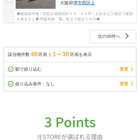
大阪府
堺市西区
上
◆建築条件無！有効土地面積約４３．９８坪！お好きな工務店で建築
出来ますよ◆JR阪和線「鳳」駅まで徒歩１８分◆
次の30件へ
49
1～30
該当物件数
区画
区画を表示
駅で絞り込む
変更
変更
絞り込み条件：
なし
3 Points
IESTOREが選ばれる理由