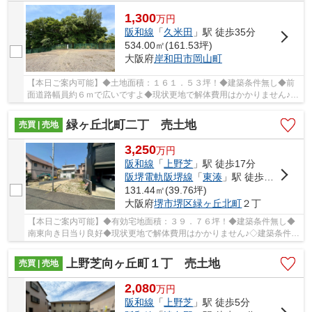
1,300
万
円
阪和線
「
久米田
」駅 徒歩35分
534.00㎡(161.53坪)
大阪府
岸和田市
岡山町
【本日ご案内可能】◆土地面積：１６１．５３坪！◆建築条件無し◆前
面道路幅員約６ｍで広いですよ◆現状更地で解体費用はかかりません♪◇
建築条件が無く、お好きなハウスメーカーで建築可...
緑ヶ丘北町二丁 売土地
売買 | 売地
3,250
万
円
阪和線
「
上野芝
」駅 徒歩17分
阪堺電軌阪堺線
「
東湊
」駅 徒歩20分
131.44㎡(39.76坪)
大阪府
堺市堺区
緑ヶ丘北町
２丁
【本日ご案内可能】◆有効宅地面積：３９．７６坪！◆建築条件無し◆
南東向き日当り良好◆現状更地で解体費用はかかりません♪◇建築条件が
無く、お好きなハウスメーカーで建築可能です！
上野芝向ヶ丘町１丁 売土地
売買 | 売地
2,080
万
円
阪和線
「
上野芝
」駅 徒歩5分