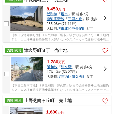
8,450
万
円
阪和線
「
堺市
」駅 徒歩7分
南海高野線
「
三国ヶ丘
」駅 徒歩18分
235.08㎡(71.11坪)
大阪府
堺市北区
中長尾町
３丁
【本日現地見学可能】ＪＲ阪和線「堺市」駅まで徒歩約７分！◆土地約
７１．１１坪◆建築条件無！お好きなハウスメーカーで建築可能◆現況
更地◆即引渡し可能
津久野町３丁 売土地
売買 | 売地
1,780
万
円
阪和線
「
津久野
」駅 徒歩6分
176.13㎡(53.27坪)
大阪府
堺市西区
津久野町
３丁
【本日ご案内可能】ＪＲ阪和線「津久野」駅まで徒歩６分◆土地面積約
５２．６２坪◆現況更地◆建築条件なし！お好きなハウスメーカーで建
築可能ですよ！
上野芝向ヶ丘町 売土地
売買 | 売地
1,680
万
円