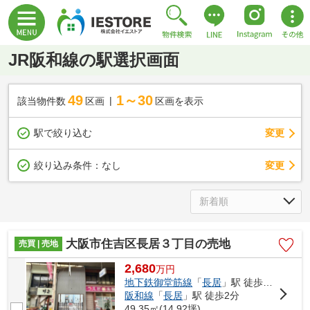
JR阪和線の駅選択画面
49
1～30
該当物件数
区画
区画を表示
駅で絞り込む
変更
変更
絞り込み条件：
なし
大阪市住吉区長居３丁目の売地
売買 | 売地
2,680
万
円
地下鉄御堂筋線
「
長居
」駅 徒歩3分
阪和線
「
長居
」駅 徒歩2分
49.35㎡(14.92坪)