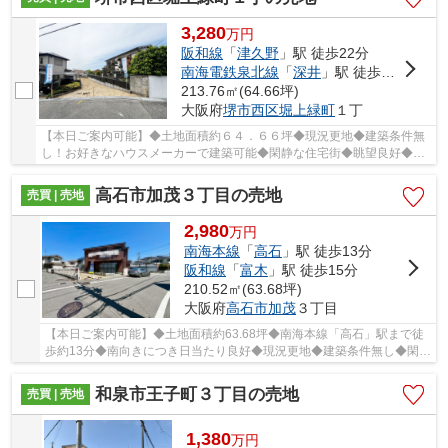
3,280
万
円
阪和線
「
津久野
」駅 徒歩22分
南海電鉄泉北線
「
深井
」駅 徒歩29分
213.76㎡(64.66坪)
大阪府
堺市西区
堀上緑町
１丁
【本日ご案内可能】◆土地面積約６４．６６坪◆現況更地◆建築条件無
し！お好きなハウスメーカーで建築可能◆閑静な住宅街◆眺望良好◆JR
阪和線「津久野」駅まで徒歩２２分
高石市加茂３丁目の売地
売買 | 売地
2,980
万
円
南海本線
「
高石
」駅 徒歩13分
阪和線
「
富木
」駅 徒歩15分
210.52㎡(63.68坪)
大阪府
高石市
加茂
３丁目
【本日ご案内可能】◆土地面積約63.68坪◆南海本線「高石」駅まで徒
歩約13分◆南向きにつき日当たり良好◆現況更地◆建築条件無し◆閑静
な住宅街です！
和泉市王子町３丁目の売地
売買 | 売地
1,380
万
円