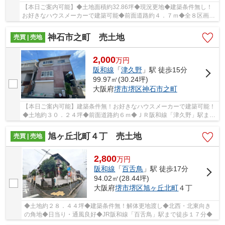
【本日ご案内可能】◆土地面積約32.86坪◆現況更地◆建築条件無し！
お好きなハウスメーカーで建築可能◆前面道路約４．７ｍ◆全８区画の
分譲地の３号地！
神石市之町 売土地
売買 | 売地
2,000
万
円
阪和線
「
津久野
」駅 徒歩15分
99.97㎡(30.24坪)
大阪府
堺市堺区
神石市之町
【本日ご案内可能】建築条件無！お好きなハウスメーカーで建築可能！
◆土地約３０．２４坪◆前面道路約６ｍ◆ＪＲ阪和線「津久野」駅まで
徒歩１５分
旭ヶ丘北町４丁 売土地
売買 | 売地
2,800
万
円
阪和線
「
百舌鳥
」駅 徒歩17分
94.02㎡(28.44坪)
大阪府
堺市堺区
旭ヶ丘北町
４丁
◆土地約２８．４４坪◆建築条件無！解体更地渡し◆北西・北東向き
の角地◆日当り・通風良好◆JR阪和線「百舌鳥」駅まで徒歩１７分◆