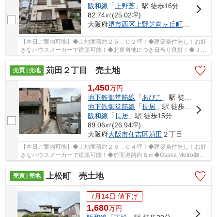
阪和線
「
上野芝
」駅 徒歩16分
82.74㎡(25.02坪)
大阪府
堺市西区
上野芝向ヶ丘町
６丁
【本日ご案内可能】◆土地面積約２５．０２坪！◆建築条件無し！お好
きなハウスメーカーで建築可能！◆北東角地につき日当り良好！◆ＪＲ
阪和線「上野芝」駅まで徒歩１６分
苅田２丁目 売土地
売買 | 売地
1,450
万
円
地下鉄御堂筋線
「
あびこ
」駅 徒歩10分
地下鉄御堂筋線
「
長居
」駅 徒歩12分
阪和線
「
長居
」駅 徒歩15分
89.06㎡(26.94坪)
大阪府
大阪市住吉区
苅田
２丁目
【本日ご案内可能】◆土地面積約２６．０４坪！◆建築条件無し！お好
きなハウスメーカーで建築可能！◆前面道路約８ｍ◆Osaka Metro御堂
筋線「あびこ」駅まで徒歩１０分
上松町 売土地
売買 | 売地
7月14日 値下げ
1,680
万
円