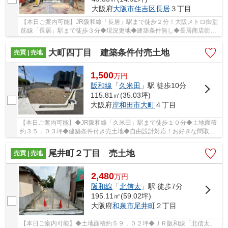
大阪府
大阪市住吉区
長居
３丁目
【本日ご案内可能】JR阪和線「長居」駅まで徒歩２分！大阪メトロ御堂
筋線「長居」駅まで徒歩３分◆現況更地◆建築条件無し◆長居商店街ア
ーケード内なので店舗付住宅におすすめ！
大町四丁目 建築条件付売土地
売買 | 売地
1,500
万
円
阪和線
「
久米田
」駅 徒歩10分
115.81㎡(35.03坪)
大阪府
岸和田市
大町
４丁目
【本日ご案内可能】◆JR阪和線「久米田」駅まで徒歩１０分◆土地面積
約３５．０３坪◆建築条件付き売土地◆自由設計対応！お好きな間取り
で夢のマイホームを実現◆現況更地◆道路幅員約４．７ｍ
尾井町２丁目 売土地
売買 | 売地
2,480
万
円
阪和線
「
北信太
」駅 徒歩7分
195.11㎡(59.02坪)
大阪府
和泉市
尾井町
２丁目
【本日ご案内可能】◆土地面積約５９．０２坪◆ＪＲ阪和線「北信太」