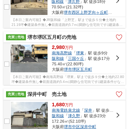
阪和線
「
津久野
」駅 徒歩18分
70.50㎡(21.32坪)
大阪府
堺市西区
上野芝向ヶ丘町
１丁
【本日ご案内可能】◆JR阪和線「上野芝」駅まで徒歩５分◆土地約
21.19坪◆建築条件無し◆前面道路約5.7ｍ□閑静な住宅街です□建築条件
がなく、お好きなハウスメーカーで建築できますよ♪
堺市堺区五月町の売地
売買 | 売地
2,980
万
円
南海高野線
「
堺東
」駅 徒歩9分
阪和線
「
三国ケ丘
」駅 徒歩17分
75.40㎡(22.80坪)
大阪府
堺市堺区
五月町
【本日ご案内可能】◆南海高野線「堺東」駅まで徒歩９分◆土地約22.80
坪◆建築条件無し◆前面道路約5.4ｍ□閑静な住宅街です□建築条件がな
く、お好きなハウスメーカーで建築できますよ♪
深井中町 売土地
売買 | 売地
1,680
万
円
南海電鉄泉北線
「
深井
」駅 徒歩22分
阪和線
「
津久野
」駅 徒歩23分
172.26㎡(52.10坪)
大阪府
堺市中区
深井中町