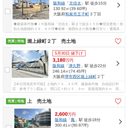
阪和線
「
北信太
」駅 徒歩15分
130.92㎡(39.60坪)
大阪府
和泉市
王子町
３丁目
◆建築条件無◆ＪＲ阪和線「北信太」駅まで徒歩１５分◆現況更地！有
効土地面積約３９．６０坪◆南東・南西向きの角地◆日当り・通風良好
◆
堀上緑町２丁 売土地
売買 | 売地
5月30日 値下げ
3,180
万
円
阪和線
「
津久野
」駅 徒歩22分
246.14㎡(74.45坪)
大阪府
堺市西区
堀上緑町
２丁
【本日現地見学可能】土地約７４．４５坪 建築条件無 自由設計対
応 参考プラン図あり 間口広々約１５．９ｍ 前面道路約６ｍ 現況
更地 閑静な住宅街
上 売土地
売買 | 売地
2,600
万
円
阪和線
「
鳳
」駅 徒歩18分
300.41㎡(90.87坪)