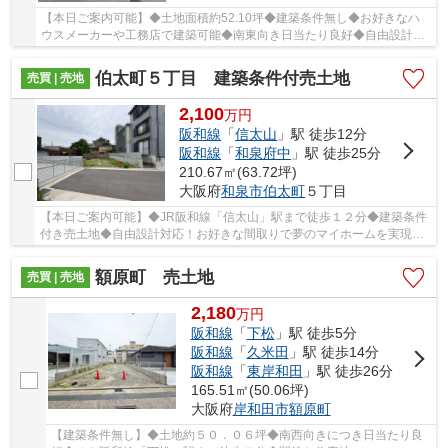
【本日ご案内可能】◆土地面積約52.10坪◆建築条件無し◆お好きなハ
ウスメーカーや工務店で建築可能◆南東向き日当たり良好◆自由設計対
応◆南海泉北線「深井」駅まで徒歩２２分！
伯太町５丁目 建築条件付売土地
売買 | 売地
2,100
万
円
阪和線
「
信太山
」駅 徒歩12分
阪和線
「
和泉府中
」駅 徒歩25分
210.67㎡(63.72坪)
大阪府
和泉市
伯太町
５丁目
【本日ご案内可能】◆JR阪和線「信太山」駅まで徒歩１２分◆建築条件
付き売土地◆自由設計対応！お好きな間取りで夢のマイホームを実現◆
現況更地◆道路幅員約４．９ｍ◆接道長約８．１ｍ
額原町 売土地
売買 | 売地
2,180
万
円
阪和線
「
下松
」駅 徒歩5分
阪和線
「
久米田
」駅 徒歩14分
阪和線
「
東岸和田
」駅 徒歩26分
165.51㎡(50.06坪)
大阪府
岸和田市
額原町
【建築条件無し】◆土地約５０．０６坪◆南西向きにつき日当たり良