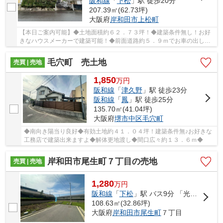
阪和線
「
下松
」駅 徒歩20分
207.39㎡(62.73坪)
大阪府
岸和田市
上松町
【本日ご案内可能】◆土地面積約６２．７３坪！◆建築条件無し！お好
きなハウスメーカーで建築可能！◆前面道路約５．９ｍでお車の出し入
れが楽々ですよ◆ＪＲ阪和線「下松」駅まで徒歩２０分
毛穴町 売土地
売買 | 売地
1,850
万
円
阪和線
「
津久野
」駅 徒歩23分
阪和線
「
鳳
」駅 徒歩25分
135.70㎡(41.04坪)
大阪府
堺市中区
毛穴町
◆南向き陽当り良好◆有効土地約４１．０４坪！建築条件無♪お好きな
工務店で建築出来ますよ◆解体更地渡し◆間口広々約１３．６ｍ◆
岸和田市尾生町７丁目の売地
売買 | 売地
1,280
万
円
阪和線
「
下松
」駅 バス9分 「光明小学校前」 停歩4分
108.63㎡(32.86坪)
大阪府
岸和田市
尾生町
７丁目