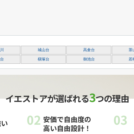
川
城山台
高倉台
茶
台
槇塚台
御池台
若
3
イエストアが選ばれる
つの理由
02
03
安価で自由度の
強い
高い自由設計！