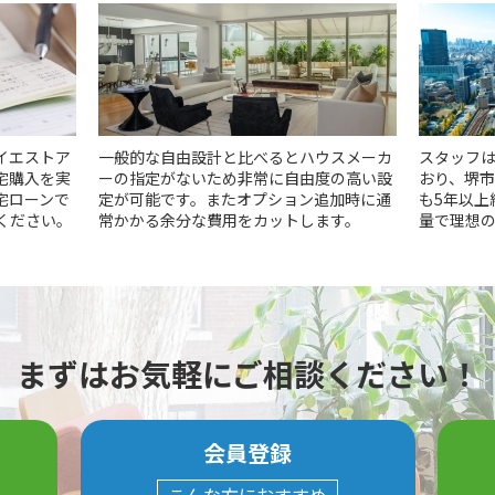
イエストア
一般的な自由設計と比べるとハウスメーカ
スタッフは
宅購入を実
ーの指定がないため非常に自由度の高い設
おり、堺
宅ローンで
定が可能です。またオプション追加時に通
も5年以上
ください。
常かかる余分な費用をカットします。
量で理想
まずはお気軽にご相談ください！
会員登録