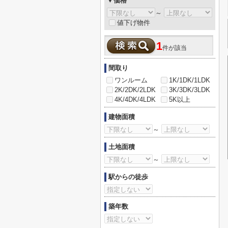
▼価格
～
値下げ物件
1
件が該当
間取り
ワンルーム
1K/1DK/1LDK
2K/2DK/2LDK
3K/3DK/3LDK
4K/4DK/4LDK
5K以上
建物面積
～
土地面積
～
駅からの徒歩
築年数