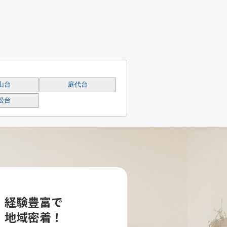
山台
庭代台
松台
経験豊富で
地域密着！