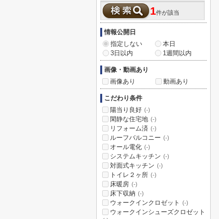
1
件が該当
情報公開日
指定しない
本日
3日以内
1週間以内
画像・動画あり
画像あり
動画あり
こだわり条件
陽当り良好
(-)
閑静な住宅地
(-)
リフォーム済
(-)
ルーフバルコニー
(-)
オール電化
(-)
システムキッチン
(-)
対面式キッチン
(-)
トイレ２ヶ所
(-)
床暖房
(-)
床下収納
(-)
ウォークインクロゼット
(-)
ウォークインシューズクロゼット