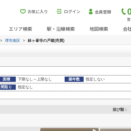
お気に入り
ログイン
会員登録
営
エリア検索
駅・沿線検索
地図検索
会
>
堺市南区
>
鉢ヶ峯寺の戸建(売買)
面積
下限なし～上限なし
築年数
指定しない
間取り
指定なし
並び順：