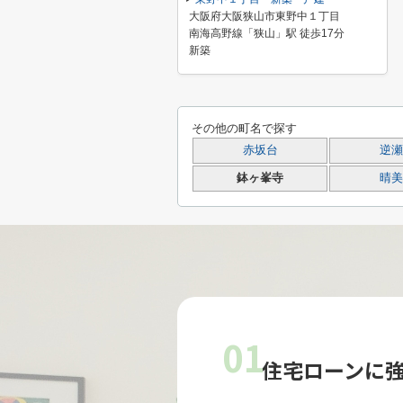
大阪府大阪狭山市東野中１丁目
南海高野線「狭山」駅 徒歩17分
新築
その他の町名で探す
赤坂台
逆瀬
鉢ヶ峯寺
晴美
01
住宅ローンに