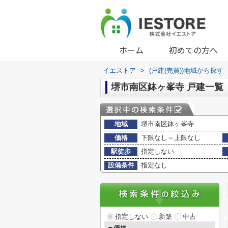
ホーム
初めての方へ
イエストア
>
(戸建(売買))地域から探す
堺市南区鉢ヶ峯寺 戸建一覧
地域
堺市南区鉢ヶ峯寺
価格
下限なし～上限なし
駅徒歩
指定しない
設備条件
指定なし
指定しない
新築
中古