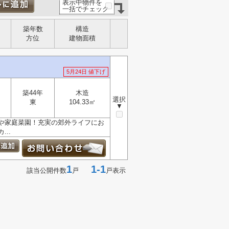
表示中物件を
一括でチェック
築年数
構造
方位
建物面積
5月24日 値下げ
築44年
木造
選択
東
104.33㎡
▼
や家庭菜園！充実の郊外ライフにお
..
1
1-1
該当公開件数
戸
戸表示