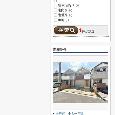
(-)
駐車場あり
(-)
南向き
(-)
南道路
(-)
角地
(-)
1
件が該当
新着物件
土塔町 中古一戸建