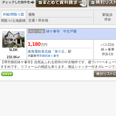
外観
/
間取り図
価格
駅徒歩
停歩
交通 / 所在地
間取り/土地面積
鉢ケ峯寺 中古戸建
中古一戸建
1,180
万円
バス22分
鉢ヶ峯東
5LDK
南海電鉄泉北線
「
泉ケ丘
」駅
停歩1分
大阪府
堺市南区
鉢ヶ峯寺
232.06㎡
【堺市南区鉢ケ峯寺】自然あふれる郊外の中古物件です。庭でバーベキュー
すすめです。リフォームの相談も承ります。堀込シャッター付きガレージでカ.