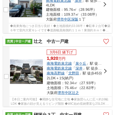
南海電鉄泉北線
「
深井
」駅 徒歩34分
4LDK
建物面積：95.76㎡（28.96坪）
土地面積：109.37㎡（33.08坪）
大阪府
堺市中区
深阪
１丁
◆南東角地につき日当り良好！◆土地面積約33.08坪！◆駐車２台可◆築
６年で室内大変キレイです◆道路幅員南側約１１ｍ！東側約８ｍ！◆南
海泉北線「泉ヶ丘」駅まで徒歩２９分！◆子育てに最...
辻之 中古一戸建
売買 | 中古一戸建
3月6日 値下げ
1,920
万
円
南海電鉄泉北線
「
泉ケ丘
」駅 徒歩30分
南海電鉄泉北線
「
深井
」駅 徒歩36分
南海高野線
「
北野田
」駅 徒歩45分
2LDK＋1S(納戸)
建物面積：92.34㎡（27.93坪）
土地面積：75.46㎡（22.82坪）
大阪府
堺市中区
辻之
【本日ご案内可能】 ◆閑静な住宅地に立地 ◆家族団らんに広々約16帖
LDK ◆家族の顔が見えるリビング階段 ◆WIC始め収納豊富な2SLDK ◆
プライバシーも守る2階リビング
槇塚台３丁 中古一戸建
売買 | 中古一戸建