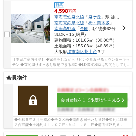
新築
4,598
万
円
南海電鉄泉北線
「
泉ケ丘
」駅 徒歩22分
南海電鉄泉北線
「
栂・美木多
」駅 徒歩43分
南海高野線
「
金剛
」駅 徒歩62分
3LDK＋1S(納戸)
建物面積：101.85㎡（30.80坪）
土地面積：155.03㎡（46.89坪）
大阪府
堺市南区
茶山台
３丁
【本日ご案内可能】 ◆家事をしながらリビング見渡せるカウンターキッ
チン ◆玄関周りすっきり収納できるSIC ◆LD隣接和室は客間としてもお
勧め ◆来客時重宝なカースペース駐車2台 ◆省エ...
会員物件
会員登録をして限定物件を見る
◆令和８年３月完成済◆全２区画◆南向き日当たり良好◆並列に駐車
２台可能◆土地約４１．０７坪～約４１．５１坪◆前面道路約６．１
ｍ◆