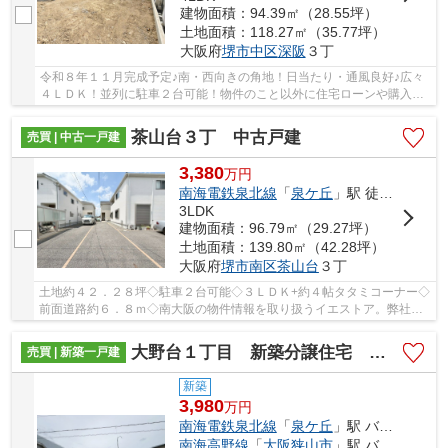
建物面積：94.39㎡（28.55坪）
土地面積：118.27㎡（35.77坪）
大阪府
堺市中区
深阪
３丁
令和８年１１月完成予定♪南・西向きの角地！日当たり・通風良好♪広々
４ＬＤＫ！並列に駐車２台可能！物件のこと以外に住宅ローンや購入の
イメージなど、お気軽にお問い合わせください♪
茶山台３丁 中古戸建
売買 | 中古一戸建
3,380
万
円
南海電鉄泉北線
「
泉ケ丘
」駅 徒歩18分
3LDK
建物面積：96.79㎡（29.27坪）
土地面積：139.80㎡（42.28坪）
大阪府
堺市南区
茶山台
３丁
土地約４２．２８坪◇駐車２台可能◇３ＬＤＫ+約４帖タタミコーナー◇
前面道路約６．８ｍ◇南大阪の物件情報を取り扱うイエストア。弊社ホ
ームページではブログや会員限定の物件情報など毎...
大野台１丁目 新築分譲住宅 全２区画
売買 | 新築一戸建
新築
3,980
万
円
南海電鉄泉北線
「
泉ケ丘
」駅 バス26分 「狭山ニュータウンセンター」 停歩3分
南海高野線
「
大阪狭山市
」駅 バス9分 「狭山ニュータウンセンター」 停歩3分