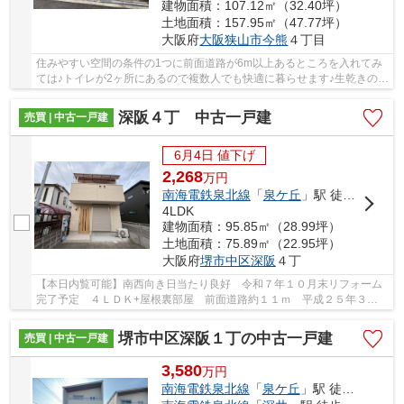
建物面積：107.12㎡（32.40坪）
土地面積：157.95㎡（47.77坪）
大阪府
大阪狭山市
今熊
４丁目
住みやすい空間の条件の1つに前面道路が6m以上あるところを入れてみ
ては♪トイレが2ヶ所にあるので複数人でも快適に暮らせます♪生乾きの洗
濯物をしっかり乾かしたい時でもすぐに乾燥で...
深阪４丁 中古一戸建
売買 | 中古一戸建
6月4日 値下げ
2,268
万
円
南海電鉄泉北線
「
泉ケ丘
」駅 徒歩20分
4LDK
建物面積：95.85㎡（28.99坪）
土地面積：75.89㎡（22.95坪）
大阪府
堺市中区
深阪
４丁
【本日内覧可能】南西向き日当たり良好 令和７年１０月末リフォーム
完了予定 ４ＬＤＫ+屋根裏部屋 前面道路約１１ｍ 平成２５年３月
建築 南海泉北線「泉ヶ丘」駅まで徒歩２０分
堺市中区深阪１丁の中古一戸建
売買 | 中古一戸建
3,580
万
円
南海電鉄泉北線
「
泉ケ丘
」駅 徒歩29分