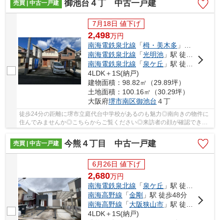
御池台４丁 中古一戸建
売買 | 中古一戸建
7月18日 値下げ
2,498
万
円
南海電鉄泉北線
「
栂・美木多
」駅 徒歩49分
南海電鉄泉北線
「
光明池
」駅 徒歩53分
南海電鉄泉北線
「
泉ケ丘
」駅 徒歩70分
4LDK＋1S(納戸)
建物面積：98.82㎡（29.89坪）
土地面積：100.16㎡（30.29坪）
大阪府
堺市南区
御池台
４丁
徒歩24分の距離に堺市立庭代台中学校があるのも魅力◎南向きの物件に
住んでみませんか◎こちらからご覧ください◎来訪者の顔が確認でき
る、安心のTVインターホン付きです◎システムキッチ...
今熊４丁目 中古一戸建
売買 | 中古一戸建
6月26日 値下げ
2,680
万
円
南海電鉄泉北線
「
泉ケ丘
」駅 徒歩41分
南海高野線
「
金剛
」駅 徒歩48分
南海高野線
「
大阪狭山市
」駅 徒歩49分
4LDK＋1S(納戸)