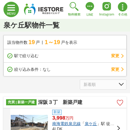
泉ケ丘駅物件一覧
19
1～19
該当物件数
戸
戸を表示
駅で絞り込む
変更
変更
絞り込み条件：
なし
深阪３丁 新築戸建
売買 | 新築一戸建
新築
3,998
万
円
南海電鉄泉北線
「
泉ケ丘
」駅 徒歩24分
4LDK