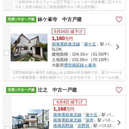
◇令和８年５月リフォーム完了予定◇シャッター付き車庫◇広々４Ｌ
ＤＫ！全室６帖以上◇前面道路約６ｍ◇即入居可能◇
鉢ケ峯寺 中古戸建
売買 | 中古一戸建
5月24日 値下げ
1,180
万
円
南海電鉄泉北線
「
泉ケ丘
」駅 バス22分 「鉢ヶ峯東」 停歩1分
5LDK
建物面積：104.33㎡（31.55坪）
土地面積：232.06㎡（70.19坪）
大阪府
堺市南区
鉢ヶ峯寺
【堺市南区鉢ケ峯寺】自然あふれる郊外の中古物件です。庭でバーベキ
ューや家庭菜園！充実の郊外ライフにおすすめです。リフォームの相談
も承ります。堀込シャッター付きガレージでカ...
辻之 中古一戸建
売買 | 中古一戸建
6月4日 値下げ
1,168
万
円
南海電鉄泉北線
「
泉ケ丘
」駅 バス12分 「東中学校前（堺市）」 停歩9分
南海電鉄泉北線
「
深井
」駅 バス12分 「金山（大阪府）」 停歩12分
南海高野線
「
北野田
」駅 バス12分 「金山（大阪府）」 停歩12分