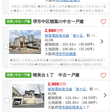
【本日ご内覧可能】◆並列に駐車２台可能◆南西向きにつき日当たり良
好◆暮らしやすい３ＳＬＤＫ◆前面道路約６．７ｍ◆全居室２面採光◆
オール電化住宅□閑静な住宅街です
堺市中区楢葉の中古一戸建
売買 | 中古一戸建
2,980
万
円
南海電鉄泉北線
「
泉ケ丘
」駅 バス5分 「宮山台４丁」 停歩10分
4LDK
建物面積：101.43㎡（30.68坪）
土地面積：106.66㎡（32.26坪）
大阪府
堺市中区
楢葉
◆陽当たり良好な北東角地◆土地面積約32.26坪◆建築面積約30.68坪！
平成20年11月建築◆道路幅員約6.7ｍ◆開発分譲地内の閑静な住宅街◆
南海泉北線「泉ヶ丘」駅までバス５分！バス停まで徒歩...
晴美台１丁 中古一戸建
売買 | 中古一戸建
2,988
万
円
南海電鉄泉北線
「
泉ケ丘
」駅 バス8分 「スマ・エコタウン晴美台」 停歩3分
4LDK
建物面積：114.18㎡（34.53坪）
土地面積：185.40㎡（56.08坪）
大阪府
堺市南区
晴美台
１丁