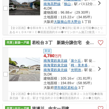
南海高野線
「
狭山
」駅 バス12分 「西山台四丁目南」 停歩9分
4LDK
建物面積：96.88㎡（29.30坪）
土地面積：115.22㎡（34.85坪）
大阪府
大阪狭山市
大野台
１丁目
【全２区画】◆令和８年１１月完成予定◆並列に駐車２台可能◆ゆとり
ある４ＬＤＫ+ＷＩＣ◆前面道路約６ｍ◆マリンホーム施工□食洗・ＩＨ
クッキングヒーター・乾太くん・浴乾等の便利な設備...
若松台３丁 新築分譲住宅 全２区画
売買 | 新築一戸建
新築
4,780
万
円
南海電鉄泉北線
「
泉ケ丘
」駅 徒歩19分
南海電鉄泉北線
「
栂・美木多
」駅 徒歩31分
南海電鉄泉北線
「
光明池
」駅 徒歩58分
3LDK
建物面積：105.16㎡（31.81坪）
土地面積：194.89㎡（58.95坪）
大阪府
堺市南区
若松台
３丁
【全２区画】◆令和８年８月完成予定◆並列に駐車２～３台可能◆南海
泉北線「泉ヶ丘」駅まで徒歩約２０分◆前面道路約６．２ｍ◆土地約５
８．２４坪～約５８．９５坪□フラット３５S対応物件
逆瀬川 中古一戸建
売買 | 中古一戸建