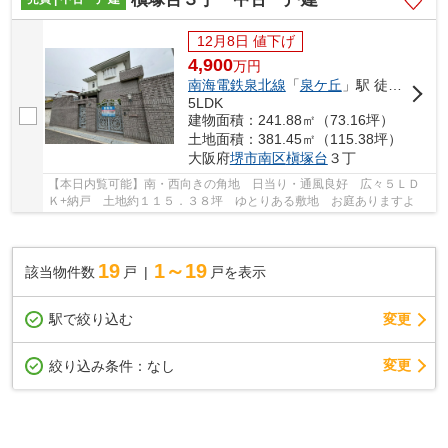
12月8日 値下げ
4,900
万
円
南海電鉄泉北線
「
泉ケ丘
」駅 徒歩32分
5LDK
建物面積：241.88㎡（73.16坪）
土地面積：381.45㎡（115.38坪）
大阪府
堺市南区
槇塚台
３丁
【本日内覧可能】南・西向きの角地 日当り・通風良好 広々５ＬＤ
Ｋ+納戸 土地約１１５．３８坪 ゆとりある敷地 お庭ありますよ
19
1～19
該当物件数
戸
戸を表示
駅で絞り込む
変更
変更
絞り込み条件：
なし