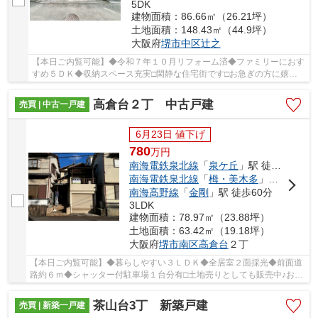
5DK
建物面積：86.66㎡（26.21坪）
土地面積：148.43㎡（44.9坪）
大阪府
堺市中区
辻之
【本日ご内覧可能】◆令和７年１０月リフォーム済◆ファミリーにおす
すめ５ＤＫ◆収納スペース充実□閑静な住宅街です□お急ぎの方に嬉し
い即入居可能
高倉台２丁 中古戸建
売買 | 中古一戸建
6月23日 値下げ
780
万
円
南海電鉄泉北線
「
泉ケ丘
」駅 徒歩20分
南海電鉄泉北線
「
栂・美木多
」駅 徒歩52分
南海高野線
「
金剛
」駅 徒歩60分
3LDK
建物面積：78.97㎡（23.88坪）
土地面積：63.42㎡（19.18坪）
大阪府
堺市南区
高倉台
２丁
【本日ご内覧可能】◆暮らしやすい３ＬＤＫ◆全居室２面採光◆前面道
路約６ｍ◆シャッター付駐車場１台分有□土地売りとしても販売中♪お気
軽にお問い合わせください。
茶山台3丁 新築戸建
売買 | 新築一戸建