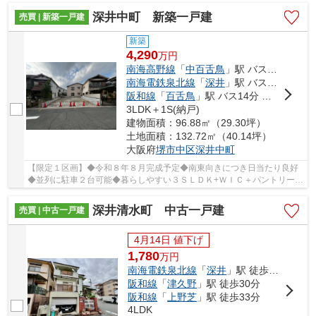
深井中町 新築一戸建
売買 | 新築一戸建
新築
4,290
万
円
南海高野線
「
中百舌鳥
」駅 バス19分 「中深井北」 停歩8分
南海電鉄泉北線
「
深井
」駅 バス2分 「中深井南」 停歩8分
阪和線
「
百舌鳥
」駅 バス14分 「中深井北」 停歩8分
3LDK＋1S(納戸)
建物面積：96.88㎡（29.30坪）
土地面積：132.72㎡（40.14坪）
大阪府
堺市中区
深井中町
【限定１区画】◆令和８年８月完成予定◆南東向きにつき日当たり良好
◆並列に駐車２台可能◆暮らしやすい３ＳＬＤＫ+ＷＩＣ＋パントリー
+ＳＩＣ◆前面道路約５．４ｍ□フラット３５Ｓ対応物件
深井清水町 中古一戸建
売買 | 中古一戸建
4月14日 値下げ
1,780
万
円
南海電鉄泉北線
「
深井
」駅 徒歩18分
阪和線
「
津久野
」駅 徒歩30分
阪和線
「
上野芝
」駅 徒歩33分
4LDK