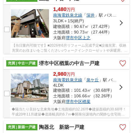
1,480
万
円
南海電鉄泉北線
「
深井
」駅 バス13分 「辻之」 停歩5分
3LDK＋1S(納戸)
建物面積：90.67㎡（27.42坪）
土地面積：90.73㎡（27.44坪）
大阪府
堺市中区
上之
【当日案内可能です】■2026年6月リフォーム完成予定■設備充実、収納
充実のお住まいをご覧ください♪ウォークインクローゼットや床暖房、浴
室乾燥機など充実設備が家族の毎日をサポート...
堺市中区楢葉の中古一戸建
売買 | 中古一戸建
2,980
万
円
南海電鉄泉北線
「
泉ケ丘
」駅 バス5分 「宮山台４丁」 停歩10分
4LDK
建物面積：101.43㎡（30.68坪）
土地面積：106.66㎡（32.26坪）
大阪府
堺市中区
楢葉
◆陽当たり良好な北東角地◆土地面積約32.26坪◆建築面積約30.68坪！
平成20年11月建築◆道路幅員約6.7ｍ◆開発分譲地内の閑静な住宅街◆
南海泉北線「泉ヶ丘」駅までバス５分！バス停まで徒歩...
陶器北 新築一戸建
売買 | 新築一戸建