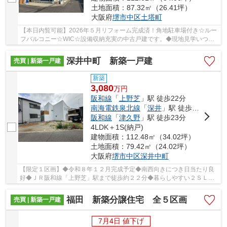
土地面積：87.32㎡（26.41坪）
大阪府
堺市中区
土塔町
【本日内覧可能】2026年５月リフォーム完成済！角地駐車場付き☆ルー
フバルコニー☆WIC☆設備収納充実の中古戸建です。◆現地見学いつで
も可能です◆お気軽にお問い合わせ下さいませ♪
深井中町 新築一戸建
売買 | 新築一戸建
新築
3,080
万
円
阪和線
「
上野芝
」駅 徒歩22分
南海電鉄泉北線
「
深井
」駅 徒歩22分
阪和線
「
津久野
」駅 徒歩23分
4LDK＋1S(納戸)
建物面積：112.48㎡（34.02坪）
土地面積：79.42㎡（24.02坪）
大阪府
堺市中区
深井中町
【限定１区画】◆令和８年１２月完成予定◆南西向きにつき日当たり良
好◆ＪＲ阪和線「上野芝」駅まで徒歩約２２分◆暮らしやすい２ＳＬＤ
Ｋ+２ＷＩＣ◆全居室６帖以上□フラット３５Ｓ対応物件
福田 新築分譲住宅 全５区画
売買 | 新築一戸建
7月4日 値下げ