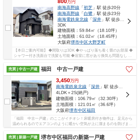
800
万
円
南海高野線
「
初芝
」駅 徒歩20分
南海高野線
「
白鷺
」駅 徒歩23分
南海電鉄泉北線
「
深井
」駅 徒歩23分
3DK
建物面積：59.84㎡（18.10坪）
土地面積：61.02㎡（18.45坪）
大阪府
堺市中区
大野芝町
【本日ご案内可能】 ◆間取りは3DK ◆やっぱり落ち着く畳のお部屋 ◆
シャワー付き洗面台で洗髪も可能 ◆浴室に窓があり換気も問題なし ◆
駐車スペース完備
福田 中古一戸建
売買 | 中古一戸建
3,450
万
円
南海電鉄泉北線
「
深井
」駅 徒歩23分
4LDK＋2S(納戸)
建物面積：106.79㎡（32.30坪）
土地面積：121.01㎡（36.6坪）
大阪府
堺市中区
福田
「福田 中古一戸建」のここがイチオシ！床暖房付き物件は、足元から
温められるのでエアコンのように暖かい空気が上に溜まるのを防げま
す！来訪者をモニターで確認できるTVインターホ...
堺市中区福田の新築一戸建
売買 | 新築一戸建