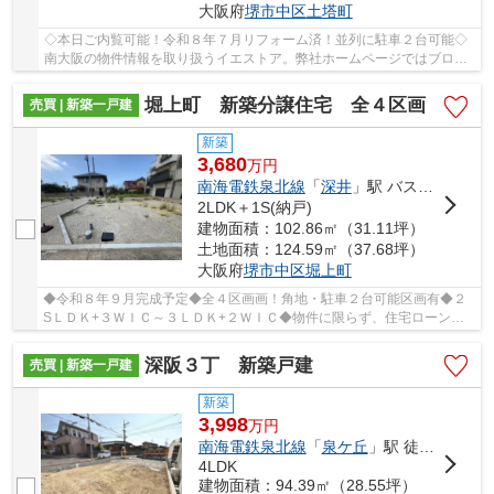
大阪府
堺市中区
土塔町
◇本日ご内覧可能！令和８年７月リフォーム済！並列に駐車２台可能◇
南大阪の物件情報を取り扱うイエストア。弊社ホームページではブログ
や会員限定の物件情報など毎日更新中です！！
堀上町 新築分譲住宅 全４区画
売買 | 新築一戸建
新築
3,680
万
円
南海電鉄泉北線
「
深井
」駅 バス3分 「八田荘団地」 停歩5分
2LDK＋1S(納戸)
建物面積：102.86㎡（31.11坪）
土地面積：124.59㎡（37.68坪）
大阪府
堺市中区
堀上町
◆令和８年９月完成予定◆全４区画画！角地・駐車２台可能区画有◆２
SＬＤＫ+３ＷＩＣ～３ＬＤＫ+２ＷＩＣ◆物件に限らず、住宅ローンな
どのご不明点があればお気軽にお問い合わせください！
深阪３丁 新築戸建
売買 | 新築一戸建
新築
3,998
万
円
南海電鉄泉北線
「
泉ケ丘
」駅 徒歩24分
4LDK
建物面積：94.39㎡（28.55坪）