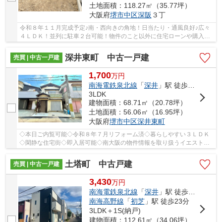
土地面積：118.27㎡（35.77坪）
大阪府
堺市中区
深阪
３丁
令和８年１１月完成予定♪南・西向きの角地！日当たり・通風良好♪広々
４ＬＤＫ！並列に駐車２台可能！物件のこと以外に住宅ローンや購入の
イメージなど、お気軽にお問い合わせください♪
深井東町 中古一戸建
売買 | 中古一戸建
1,700
万
円
南海電鉄泉北線
「
深井
」駅 徒歩13分
3LDK
建物面積：68.71㎡（20.78坪）
土地面積：56.06㎡（16.95坪）
大阪府
堺市中区
深井東町
◇本日ご内覧可能◇令和８年７月リフォーム済◇暮らしやすい３ＬＤＫ
◇閑静な住宅街◇即入居可能◇南大阪の物件情報を取り扱うイエスト
ア。弊社ホームページではブログや会員限定の物件情報...
土塔町 中古戸建
売買 | 中古一戸建
3,430
万
円
南海電鉄泉北線
「
深井
」駅 徒歩24分
南海高野線
「
初芝
」駅 徒歩23分
3LDK＋1S(納戸)
建物面積：112.61㎡（34.06坪）