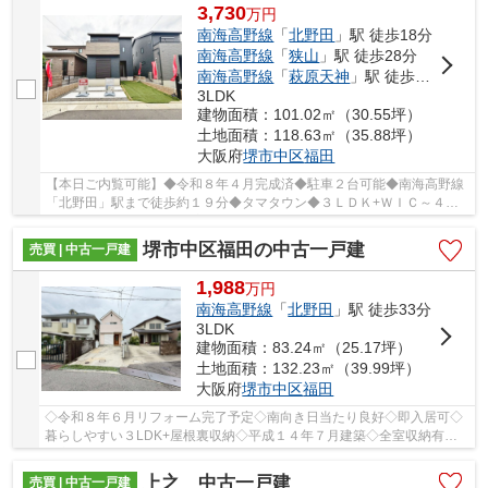
3,730
万
円
南海高野線
「
北野田
」駅 徒歩18分
南海高野線
「
狭山
」駅 徒歩28分
南海高野線
「
萩原天神
」駅 徒歩33分
3LDK
建物面積：101.02㎡（30.55坪）
土地面積：118.63㎡（35.88坪）
大阪府
堺市中区
福田
【本日ご内覧可能】◆令和８年４月完成済◆駐車２台可能◆南海高野線
「北野田」駅まで徒歩約１９分◆タマタウン◆３ＬＤＫ+ＷＩＣ～４Ｌ
ＤＫ+２ＷＩＣ□閑静な住宅街です
堺市中区福田の中古一戸建
売買 | 中古一戸建
1,988
万
円
南海高野線
「
北野田
」駅 徒歩33分
3LDK
建物面積：83.24㎡（25.17坪）
土地面積：132.23㎡（39.99坪）
大阪府
堺市中区
福田
◇令和８年６月リフォーム完了予定◇南向き日当たり良好◇即入居可◇
暮らしやすい３LDK+屋根裏収納◇平成１４年７月建築◇全室収納有◇
全室２面採光◇土地面積約３９．９９坪◇
上之 中古一戸建
売買 | 中古一戸建