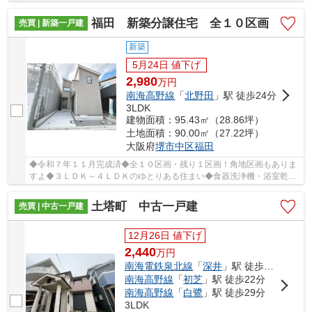
海泉北線「泉ヶ丘」駅まで徒歩２９分！◆子育てに最...
福田 新築分譲住宅 全１０区画
売買 | 新築一戸建
新築
5月24日 値下げ
2,980
万
円
南海高野線
「
北野田
」駅 徒歩24分
3LDK
建物面積：95.43㎡（28.86坪）
土地面積：90.00㎡（27.22坪）
大阪府
堺市中区
福田
◆令和７年１１月完成済◆全１０区画・残り１区画！角地区画もありま
すよ◆３ＬＤＫ～４ＬＤＫのゆとりある住まい◆食器洗浄機・浴室乾燥
機付◆フラット３５Ｓ利用可能◆
土塔町 中古一戸建
売買 | 中古一戸建
12月26日 値下げ
2,440
万
円
南海電鉄泉北線
「
深井
」駅 徒歩20分
南海高野線
「
初芝
」駅 徒歩22分
南海高野線
「
白鷺
」駅 徒歩29分
3LDK