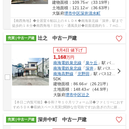
建物面積：109.75㎡（33.19坪）
土地面積：121.12㎡（36.63坪）
大阪府
堺市中区
深井清水町
【南西角地】◆全居室６帖以上の４ＬＤＫ◆南海泉北線「深井」駅まで
徒歩約１８分◆南西角地！日当り・通風良好◆前面道路約５．７ｍ□ウ
ォークインクローゼットございます
辻之 中古一戸建
売買 | 中古一戸建
6月4日 値下げ
1,168
万
円
南海電鉄泉北線
「
泉ケ丘
」駅 バス12分 「東中学校前（堺市）」 停歩9分
南海電鉄泉北線
「
深井
」駅 バス12分 「金山（大阪府）」 停歩12分
南海高野線
「
北野田
」駅 バス12分 「金山（大阪府）」 停歩12分
5DK
建物面積：86.66㎡（26.21坪）
土地面積：148.43㎡（44.9坪）
大阪府
堺市中区
辻之
【本日ご内覧可能】◆令和７年１０月リフォーム済◆ファミリーにおす
すめ５ＤＫ◆収納スペース充実□閑静な住宅街です□お急ぎの方に嬉し
い即入居可能
深井中町 中古一戸建
売買 | 中古一戸建