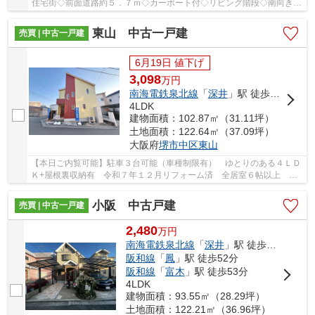
住宅街◇前面道路約５．７ｍ◇カーポート付◇リビング階段◇南向きバ
ルコニー◇
東山 中古一戸建
売買 | 中古一戸建
6月19日 値下げ
3,098
万
円
南海電鉄泉北線
「
深井
」駅 徒歩26分
4LDK
建物面積：102.87㎡（31.11坪）
土地面積：122.64㎡（37.09坪）
大阪府
堺市中区
東山
【本日ご内覧可能】駐車３台可能（車種制限有） ゆとりのある４ＬＤ
Ｋ+屋根裏収納有 令和７年１２月リフォーム済 全居室６帖以上 前
面道路約５．７ｍ
小阪 中古戸建
売買 | 中古一戸建
2,480
万
円
南海電鉄泉北線
「
深井
」駅 徒歩24分
阪和線
「
鳳
」駅 徒歩52分
阪和線
「
富木
」駅 徒歩53分
4LDK
建物面積：93.55㎡（28.29坪）
土地面積：122.21㎡（36.96坪）