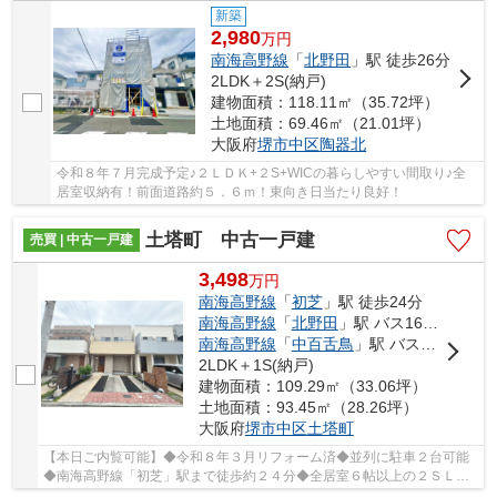
新築
2,980
万
円
南海高野線
「
北野田
」駅 徒歩26分
2LDK＋2S(納戸)
建物面積：118.11㎡（35.72坪）
土地面積：69.46㎡（21.01坪）
大阪府
堺市中区
陶器北
令和８年７月完成予定♪２ＬＤＫ+２S+WICの暮らしやすい間取り♪全
居室収納有！前面道路約５．６ｍ！東向き日当たり良好！
土塔町 中古一戸建
売買 | 中古一戸建
3,498
万
円
南海高野線
「
初芝
」駅 徒歩24分
南海高野線
「
北野田
」駅 バス16分 「大野芝」 停歩11分
南海高野線
「
中百舌鳥
」駅 バス14分 「大野芝」 停歩11分
2LDK＋1S(納戸)
建物面積：109.29㎡（33.06坪）
土地面積：93.45㎡（28.26坪）
大阪府
堺市中区
土塔町
【本日ご内覧可能】◆令和８年３月リフォーム済◆並列に駐車２台可能
◆南海高野線「初芝」駅まで徒歩約２４分◆全居室６帖以上の２ＳＬＤ
Ｋ+タタミコーナー◆前面道路約６．７ｍ□閑静な住宅...