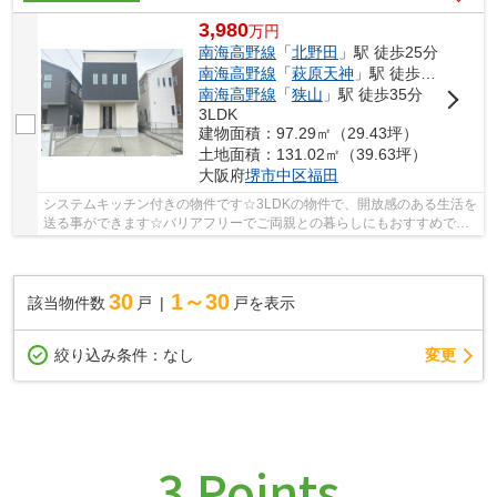
3,980
万
円
南海高野線
「
北野田
」駅 徒歩25分
南海高野線
「
萩原天神
」駅 徒歩35分
南海高野線
「
狭山
」駅 徒歩35分
3LDK
建物面積：97.29㎡（29.43坪）
土地面積：131.02㎡（39.63坪）
大阪府
堺市中区
福田
システムキッチン付きの物件です☆3LDKの物件で、開放感のある生活を
送る事ができます☆バリアフリーでご両親との暮らしにもおすすめです
☆多くの方からこだわり条件でいただく新築戸建て...
30
1～30
該当物件数
戸
戸を表示
変更
絞り込み条件：
なし
3 Points