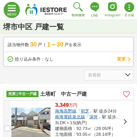
堺市中区 戸建一覧
30
1～30
該当物件数
戸
戸を表示
変更
絞り込み条件：
なし
土塔町 中古一戸建
売買 | 中古一戸建
3,349
万
円
南海高野線
「
初芝
」駅 徒歩24分
南海電鉄泉北線
「
深井
」駅 徒歩27分
3LDK＋1S(納戸)
建物面積：92.73㎡（28.05坪）
土地面積：93.05㎡（28.14坪）