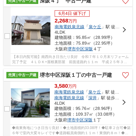
深阪４丁 中古一戸建
売買 | 中古一戸建
6月4日 値下げ
2,268
万
円
南海電鉄泉北線
「
泉ケ丘
」駅 徒歩20分
4LDK
建物面積：95.85㎡（28.99坪）
土地面積：75.89㎡（22.95坪）
大阪府
堺市中区
深阪
４丁
【本日内覧可能】南西向き日当たり良好 令和７年１０月末リフォーム
完了予定 ４ＬＤＫ+屋根裏部屋 前面道路約１１ｍ 平成２５年３月
建築 南海泉北線「泉ヶ丘」駅まで徒歩２０分
堺市中区深阪１丁の中古一戸建
売買 | 中古一戸建
3,580
万
円
南海電鉄泉北線
「
泉ケ丘
」駅 徒歩29分
南海電鉄泉北線
「
深井
」駅 徒歩34分
4LDK
建物面積：95.76㎡（28.96坪）
土地面積：109.37㎡（33.08坪）
大阪府
堺市中区
深阪
１丁
◆南東角地につき日当り良好！◆土地面積約33.08坪！◆駐車２台可◆築
６年で室内大変キレイです◆道路幅員南側約１１ｍ！東側約８ｍ！◆南