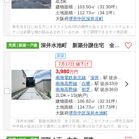
4LDK
建物面積：103.50㎡（31.30坪）
土地面積：112.73㎡（34.1坪）
大阪府
堺市中区
深井北町
新生活をはじめる方にオススメな4LDKの物件があります☆システムキッ
チンは必要な物が組み込まれているため、すぐ調理できます☆来訪者を
確認できる、TVインターホン付きです☆12帖以上の...
深井水池町 新築分譲住宅 全２区画
売買 | 新築一戸建
新築
7月17日 値下げ
3,980
万
円
南海電鉄泉北線
「
深井
」駅 徒歩11分
南海高野線
「
白鷺
」駅 徒歩33分
南海高野線
「
初芝
」駅 徒歩36分
2LDK＋1S(納戸)
建物面積：106.82㎡（32.31坪）
土地面積：124.73㎡（37.73坪）
大阪府
堺市中区
深井水池町
「深井水池町 新築分譲住宅 全２区画」のここがイチオシ♪堺市立深井
中学校が徒歩11分で通学にも便利です♪駐車が2台できるので、様々な用
途に使えます♪訪問者をカメラで確認できるTV...