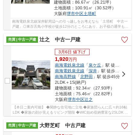
建物面積：86.67㎡（26.21坪）
土地面積：100.91㎡（30.52坪）
大阪府
堺市中区
土塔町
南海電鉄泉北線深井駅周辺への引っ越しをお考えなら「土塔町 中古一
戸建」◎東百舌鳥小学校が徒歩12分のところにあり、お子様の通学も便
利です◎オートバスシステム付きで、お風呂準備...
辻之 中古一戸建
売買 | 中古一戸建
3月6日 値下げ
1,920
万
円
南海電鉄泉北線
「
泉ケ丘
」駅 徒歩30分
南海電鉄泉北線
「
深井
」駅 徒歩36分
南海高野線
「
北野田
」駅 徒歩45分
2LDK＋1S(納戸)
建物面積：92.34㎡（27.93坪）
土地面積：75.46㎡（22.82坪）
大阪府
堺市中区
辻之
【本日ご案内可能】 ◆閑静な住宅地に立地 ◆家族団らんに広々約16帖
LDK ◆家族の顔が見えるリビング階段 ◆WIC始め収納豊富な2SLDK ◆
プライバシーも守る2階リビング
大野芝町 中古戸建
売買 | 中古一戸建