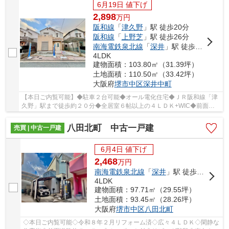
6月19日 値下げ
2,898
万
円
阪和線
「
津久野
」駅 徒歩20分
阪和線
「
上野芝
」駅 徒歩26分
南海電鉄泉北線
「
深井
」駅 徒歩28分
4LDK
建物面積：103.80㎡（31.39坪）
土地面積：110.50㎡（33.42坪）
大阪府
堺市中区
深井中町
【本日ご内覧可能】◆駐車２台可能◆オール電化住宅◆ＪＲ阪和線「津
久野」駅まで徒歩約２０分◆全居室６帖以上の４ＬＤＫ+WIC◆前面道
路約５．７Ｍ□閑静な住宅街です
八田北町 中古一戸建
売買 | 中古一戸建
6月4日 値下げ
2,468
万
円
南海電鉄泉北線
「
深井
」駅 徒歩19分
4LDK
建物面積：97.71㎡（29.55坪）
土地面積：93.45㎡（28.26坪）
大阪府
堺市中区
八田北町
◇本日ご内覧可能◇令和８年２月リフォーム済◇広々４ＬＤＫ◇閑静な