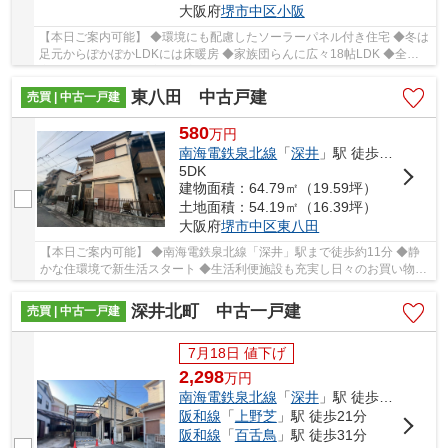
大阪府
堺市中区
小阪
【本日ご案内可能】 ◆環境にも配慮したソーラーパネル付き住宅 ◆冬は
足元からぽかぽかLDKには床暖房 ◆家族団らんに広々18帖LDK ◆全居
室収納備え付け ◆来客時重宝なカースペース駐車2台可
東八田 中古戸建
売買 | 中古一戸建
580
万
円
南海電鉄泉北線
「
深井
」駅 徒歩11分
5DK
建物面積：64.79㎡（19.59坪）
土地面積：54.19㎡（16.39坪）
大阪府
堺市中区
東八田
【本日ご案内可能】 ◆南海電鉄泉北線「深井」駅まで徒歩約11分 ◆静
かな住環境で新生活スタート ◆生活利便施設も充実し日々のお買い物に
も困りません ◆昭和レトロ感がお好きな方にお勧...
深井北町 中古一戸建
売買 | 中古一戸建
7月18日 値下げ
2,298
万
円
南海電鉄泉北線
「
深井
」駅 徒歩22分
阪和線
「
上野芝
」駅 徒歩21分
阪和線
「
百舌鳥
」駅 徒歩31分