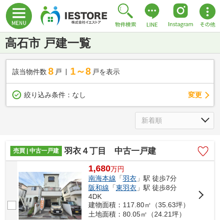
高石市 戸建一覧
8
1～8
該当物件数
戸
戸を表示
変更
絞り込み条件：
なし
羽衣４丁目 中古一戸建
売買 | 中古一戸建
1,680
万
円
南海本線
「
羽衣
」駅 徒歩7分
阪和線
「
東羽衣
」駅 徒歩8分
4DK
建物面積：117.80㎡（35.63坪）
土地面積：80.05㎡（24.21坪）