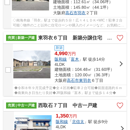
建物面積：112.61㎡（34.06坪）
土地面積：145.80㎡（44.1坪）
大阪府
高石市
羽衣
２丁目
◇南海本線「羽衣」駅まで徒歩約５分！広々４ＬＤＫ+WIC！駐車２台
可能◇物件のこと以外に住宅ローンや購入のイメージなど、お気軽にお
問い合わせください♪
東羽衣６丁目 新築分譲住宅 全４区画
売買 | 新築一戸建
新築
4,990
万
円
阪和線
「
富木
」駅 徒歩14分
4LDK
建物面積：104.48㎡（31.60坪）
土地面積：120.00㎡（36.3坪）
大阪府
高石市
東羽衣
６丁目
◆令和８年９月完成予定◆全４区画◆駐車２台可能◆前面道路約６ｍ
◆南東向き日当たり良好◆JR阪和線「富木」駅まで徒歩１４分◆
西取石７丁目 中古一戸建
売買 | 中古一戸建
1,350
万
円
阪和線
「
北信太
」駅 徒歩9分
4LDK