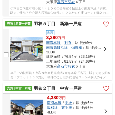
大阪府
高石市
羽衣
４丁目
◇本日ご内覧可能◇広々４ＬＤＫ◇全居室６帖以上◇南海本線「羽衣」
駅まで徒歩７分◇即入居可能◇物件のこと以外に住宅ローンや購入のイ
メージなど、お気軽にお問い合わせください♪
羽衣５丁目 新築一戸建
売買 | 新築一戸建
新築
3,280
万
円
南海本線
「
羽衣
」駅 徒歩9分
南海高師浜線
「
伽羅橋
」駅 徒歩6分
3LDK
建物面積：76.54㎡（23.15坪）
土地面積：81.59㎡（24.68坪）
大阪府
高石市
羽衣
５丁目
本日ご内覧可能！令和８年８月完成済♪南海本線「高石」駅まで徒歩約９
分！フラット３５Ｓ対応！物件のこと以外に住宅ローンや購入のイメー
ジなど、お気軽にお問い合わせください♪
羽衣２丁目 中古一戸建
売買 | 中古一戸建
4,380
万
円
南海本線
「
羽衣
」駅 徒歩5分
阪和線
「
東羽衣
」駅 徒歩8分
4LDK