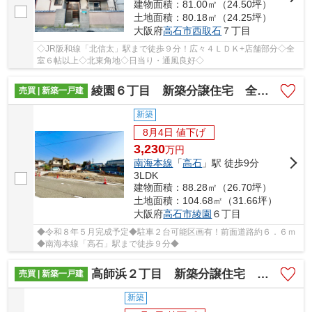
建物面積：81.00㎡（24.50坪）
土地面積：80.18㎡（24.25坪）
大阪府
高石市
西取石
７丁目
◇JR阪和線「北信太」駅まで徒歩９分！広々４ＬＤＫ+店舗部分◇全
室６帖以上◇北東角地◇日当り・通風良好◇
綾園６丁目 新築分譲住宅 全３区画
売買 | 新築一戸建
新築
8月4日 値下げ
3,230
万
円
南海本線
「
高石
」駅 徒歩9分
3LDK
建物面積：88.28㎡（26.70坪）
土地面積：104.68㎡（31.66坪）
大阪府
高石市
綾園
６丁目
◆令和８年５月完成予定◆駐車２台可能区画有！前面道路約６．６ｍ
◆南海本線「高石」駅まで徒歩９分◆
高師浜２丁目 新築分譲住宅 全３区画
売買 | 新築一戸建
新築