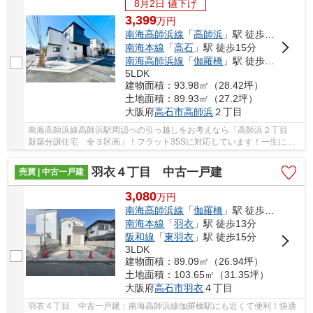
8月2日 値下げ
3,399
万
円
南海高師浜線
「
高師浜
」駅 徒歩4分
南海本線
「
高石
」駅 徒歩15分
南海高師浜線
「
伽羅橋
」駅 徒歩7分
5LDK
建物面積：93.98㎡（28.42坪）
土地面積：89.93㎡（27.2坪）
大阪府
高石市
高師浜
２丁目
南海高師浜線高師浜駅周辺への引っ越しをお考えなら「高師浜２丁目
新築分譲住宅 全３区画」！フラット35Sに対応しています！一生に一
度のマイホーム探しは、ぜひ新築戸建てで！モニ...
羽衣４丁目 中古一戸建
売買 | 中古一戸建
3,080
万
円
南海高師浜線
「
伽羅橋
」駅 徒歩8分
南海本線
「
羽衣
」駅 徒歩13分
阪和線
「
東羽衣
」駅 徒歩15分
3LDK
建物面積：89.09㎡（26.94坪）
土地面積：103.65㎡（31.35坪）
大阪府
高石市
羽衣
４丁目
羽衣４丁目 中古一戸建：南海高師浜線伽羅橋駅にも近くて便利！快適