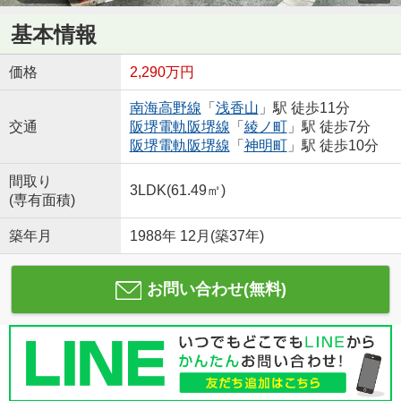
基本情報
価格
2,290万円
南海高野線
「
浅香山
」駅 徒歩11分
交通
阪堺電軌阪堺線
「
綾ノ町
」駅 徒歩7分
阪堺電軌阪堺線
「
神明町
」駅 徒歩10分
間取り
3LDK(61.49㎡)
(専有面積)
築年月
1988年 12月(築37年)
お問い合わせ(無料)