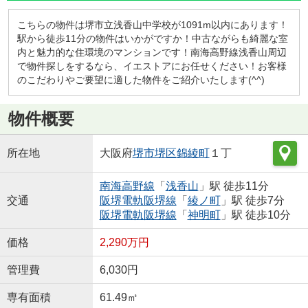
こちらの物件は堺市立浅香山中学校が1091m以内にあります！
駅から徒歩11分の物件はいかがですか！中古ながらも綺麗な室
内と魅力的な住環境のマンションです！南海高野線浅香山周辺
で物件探しをするなら、イエストアにお任せください！お客様
のこだわりやご要望に適した物件をご紹介いたします(^^)
物件概要
所在地
大阪府
堺市堺区
錦綾町
１丁
南海高野線
「
浅香山
」駅 徒歩11分
交通
阪堺電軌阪堺線
「
綾ノ町
」駅 徒歩7分
阪堺電軌阪堺線
「
神明町
」駅 徒歩10分
価格
2,290万円
管理費
6,030円
専有面積
61.49㎡