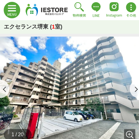
エクセランス堺東 (
1
室)
1 / 20