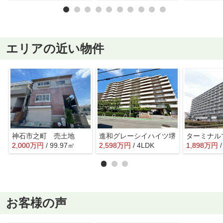
エリアの近い物件
神石市之町 売土地
進和グレーシイハイツ堺
2,000
万
円
/ 99.97㎡
2,598
万
円
/ 4LDK
1,898
万
円
お客様の声