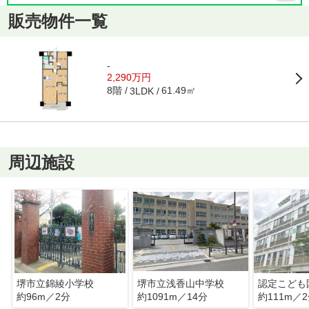
販売物件一覧
-
2,290万円
8階
61.49㎡
3LDK
周辺施設
堺市立錦綾小学校
堺市立浅香山中学校
認定こども
約96m／2分
約1091m／14分
約111m／