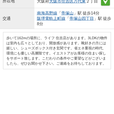
所在地
大阪府
大阪市住吉区
万代東
２丁目
南海高野線
「
帝塚山
」駅 徒歩14分
交通
阪堺電軌上町線
「
帝塚山四丁目
」駅 徒歩
8分
歩いて162mの場所に、ライフ 住吉店があります。3LDKの物件
は室内も広々としており、開放感があります。靴好きの方には
嬉しい、シューズボックス付き玄関です。省エネ重視の時代、
環境にも優しい高層階です。イエストアがお客様の住まい探し
をサポート致します。こだわりの条件やご要望などがございま
したら、ぜひお聞かせ下さい。ご連絡をお待ちしております。