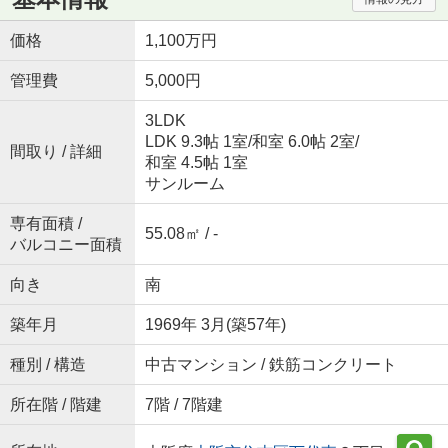
価格
1,100万円
管理費
5,000円
3LDK
LDK 9.3帖 1室
/
和室 6.0帖 2室
/
間取り / 詳細
和室 4.5帖 1室
サンルーム
専有面積 /
55.08㎡ / -
バルコニー面積
向き
南
築年月
1969年 3月(築57年)
種別 / 構造
中古マンション / 鉄筋コンクリート
所在階 / 階建
7階 / 7階建