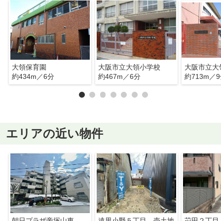
大領保育園
大阪市立大領小学校
大阪市立大
約434m／6分
約467m／6分
約713m／
エリアの近い物件
朝日プラザ帝塚山東
遠里小野５丁目 売土地
苅田２丁目