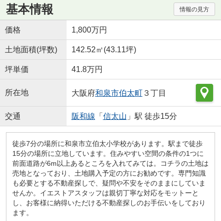
基本情報
情報の見方
価格
1,800万円
土地面積(坪数)
142.52㎡(43.11坪)
坪単価
41.8万円
所在地
大阪府
和泉市
伯太町
３丁目
交通
阪和線
「
信太山
」駅 徒歩15分
徒歩7分の場所に和泉市立伯太小学校があります。駅まで徒歩
15分の場所に立地しています。住みやすい空間の条件の1つに
前面道路が6m以上あるところを入れてみては。コチラの土地は
売地となっており、土地購入予定の方にお勧めです。専門知識
も必要とする不動産探しで、疑問や不安をそのままにしていま
せんか。イエストアスタッフは親切丁寧な対応をモットーと
し、お客様に納得いただける不動産探しのお手伝いをしており
ます。