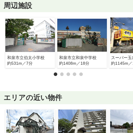
周辺施設
和泉市立伯太小学校
和泉市立和泉中学校
スーパー玉
約531m／7分
約1408m／18分
約1145m／
エリアの近い物件