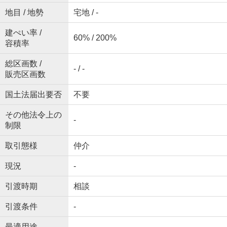
地目 / 地勢
宅地 / -
建ぺい率 /
60% / 200%
容積率
総区画数 /
- / -
販売区画数
国土法届出要否
不要
その他法令上の
-
制限
取引態様
仲介
現況
-
引渡時期
相談
引渡条件
-
最適用途
-