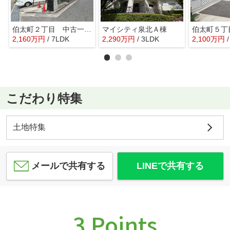
伯太町２丁目 中古一戸建
マイシティ泉北Ａ棟
2,160
万
円
/ 7LDK
2,290
万
円
/ 3LDK
2,100
万
円
こだわり特集
土地特集
メールで共有する
LINEで共有する
3 Points