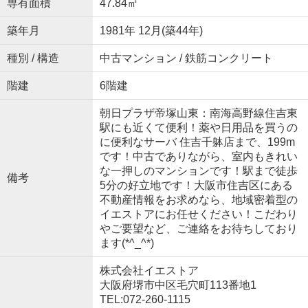
専有面積
47.84㎡
築年月
1981年 12月(築44年)
種別 / 構造
中古マンション / 鉄筋コンクリート
階建
6階建
朝日プラザ帝塚山東：南海高野線住吉東
駅にも近くて便利！薬や日用品を買うの
に便利なサーバ 住吉千躰店まで、199m
です！中古でありながら、室内もきれい
な一押しのマンションです！駅まで徒歩
備考
5分の好立地です！大阪市住吉区にある
不動産情報をお求めなら、地域密着型の
イエストアにお任せください！こだわり
やご要望など、ご連絡をお待ちしており
ます(*^_^*)
株式会社イエストア
大阪府堺市中区毛穴町113番地1
TEL:072-260-1115