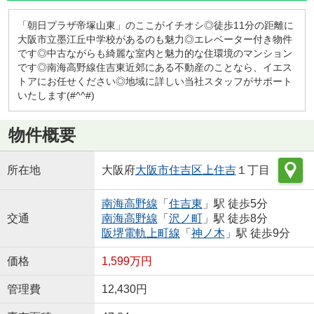
「朝日プラザ帝塚山東」のここがイチオシ◎徒歩11分の距離に
大阪市立墨江丘中学校があるのも魅力◎エレベーター付き物件
です◎中古ながらも綺麗な室内と魅力的な住環境のマンション
です◎南海高野線住吉東近郊にある不動産のことなら、イエス
トアにお任せください◎地域に詳しい当社スタッフがサポート
いたします(#^^#)
物件概要
所在地
大阪府
大阪市住吉区
上住吉
１丁目
南海高野線
「
住吉東
」駅 徒歩5分
交通
南海高野線
「
沢ノ町
」駅 徒歩8分
阪堺電軌上町線
「
神ノ木
」駅 徒歩9分
価格
1,599万円
管理費
12,430円