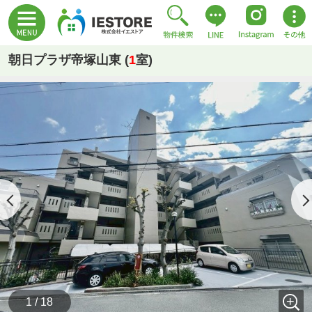
朝日プラザ帝塚山東 (
1
室)
1 / 18