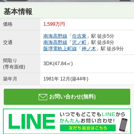
基本情報
価格
1,599万円
南海高野線
「
住吉東
」駅 徒歩5分
交通
南海高野線
「
沢ノ町
」駅 徒歩8分
阪堺電軌上町線
「
神ノ木
」駅 徒歩9分
間取り
3DK(47.84㎡)
(専有面積)
築年月
1981年 12月(築44年)
お問い合わせ(無料)