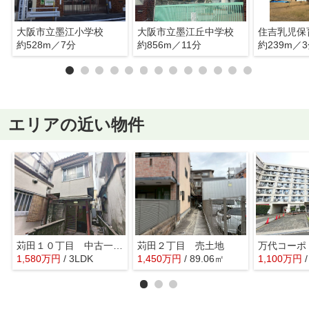
大阪市立墨江小学校
大阪市立墨江丘中学校
住吉乳児保
約528m／7分
約856m／11分
約239m／
エリアの近い物件
苅田１０丁目 中古一戸建
苅田２丁目 売土地
万代コーポ
1,580
万
円
/ 3LDK
1,450
万
円
/ 89.06㎡
1,100
万
円