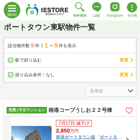
ポートタウン東駅物件一覧
9
1～9
該当物件数
件
件を表示
駅で絞り込む
変更
変更
絞り込み条件：
なし
南港コープうしお２２号棟
売買 | 中古マンション
7月17日 値下げ
2,850
万
円
南港ポートタウン線
「
ポートタウン西
」駅