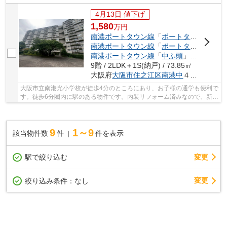
4月13日 値下げ
1,580
万
円
南港ポートタウン線
「
ポートタウン西
」駅
南港ポートタウン線
「
ポートタウン東
」駅
南港ポートタウン線
「
中ふ頭
」駅 徒歩12分
9階 / 2LDK＋1S(納戸) / 73.85㎡
大阪府
大阪市住之江区
南港中
４丁目
大阪市立南港光小学校が徒歩4分のところにあり、お子様の通学も便利で
す。徒歩6分圏内に駅のある物件です。内装リフォーム済みなので、新し
くなった住まいで生活を始めることができま...
9
1～9
該当物件数
件
件を表示
駅で絞り込む
変更
変更
絞り込み条件：
なし