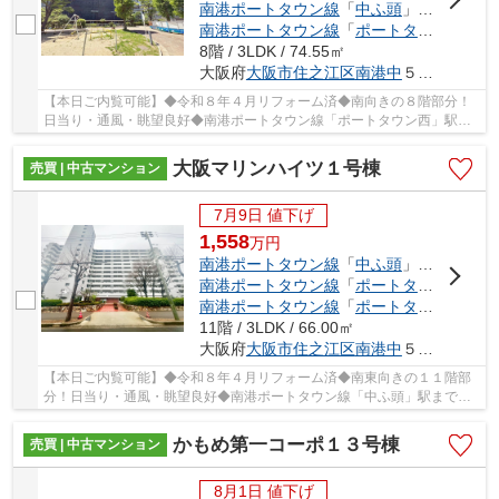
南港ポートタウン線
「
中ふ頭
」駅 徒歩6分
南港ポートタウン線
「
ポートタウン東
」駅
8階 / 3LDK / 74.55㎡
大阪府
大阪市住之江区
南港中
５丁目
【本日ご内覧可能】◆令和８年４月リフォーム済◆南向きの８階部分！
日当り・通風・眺望良好◆南港ポートタウン線「ポートタウン西」駅ま
で徒歩４分◆暮らしやすい３ＬＤＫ□空き家につきい...
大阪マリンハイツ１号棟
売買 | 中古マンション
7月9日 値下げ
1,558
万
円
南港ポートタウン線
「
中ふ頭
」駅 徒歩8分
南港ポートタウン線
「
ポートタウン西
」駅
南港ポートタウン線
「
ポートタウン東
」駅
11階 / 3LDK / 66.00㎡
大阪府
大阪市住之江区
南港中
５丁目
【本日ご内覧可能】◆令和８年４月リフォーム済◆南東向きの１１階部
分！日当り・通風・眺望良好◆南港ポートタウン線「中ふ頭」駅まで徒
歩８分◆暮らしやすい３ＬＤＫ□スーパーやドラッグ...
かもめ第一コーポ１３号棟
売買 | 中古マンション
8月1日 値下げ