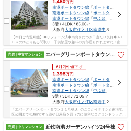
1,480
万
円
南港ポートタウン線
「
ポートタウン西
」駅
南港ポートタウン線
「
ポートタウン東
」駅
南港ポートタウン線
「
中ふ頭
」駅 徒歩11分
3階 / 4LDK / 85.06㎡
大阪府
大阪市住之江区
南港中
３丁目
【本日ご内覧可能】◆リフォーム済◆南向きにつき日当たり良好◆４Ｌ
ＤＫのゆとりある間取り！子供部屋や趣味のお部屋も作れますね！南港
ポートタウン線「ポートタウン西」駅まで徒歩３分
エバーグリーンポートタウン１１号棟B
売買 | 中古マンション
6月2日 値下げ
1,398
万
円
南港ポートタウン線
「
ポートタウン東
」駅
南港ポートタウン線
「
ポートタウン西
」駅
南港ポートタウン線
「
中ふ頭
」駅 徒歩18分
9階 / 3DK / 71.05㎡
大阪府
大阪市住之江区
南港中
２丁目
「エバーグリーンポートタウン１１号棟B」のここがイチオシ☆南港地
区公園まで418mです☆薬や日用品を買うのに便利なコクミンドラッグ
ポートタウン店まで200mです☆大阪市住之江区エリア...
近鉄南港ガーデンハイツ24号棟
売買 | 中古マンション