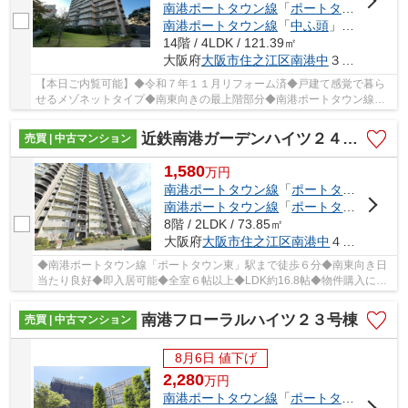
南港ポートタウン線
「
ポートタウン東
」駅
南港ポートタウン線
「
中ふ頭
」駅 徒歩13分
14階 / 4LDK / 121.39㎡
大阪府
大阪市住之江区
南港中
３丁目
【本日ご内覧可能】◆令和７年１１月リフォーム済◆戸建て感覚で暮ら
せるメゾネットタイプ◆南東向きの最上階部分◆南港ポートタウン線
「ポートタウン西」駅まで徒歩５分■広々４ＬＤＫのお...
近鉄南港ガーデンハイツ２４号棟
売買 | 中古マンション
1,580
万
円
南港ポートタウン線
「
ポートタウン西
」駅
南港ポートタウン線
「
ポートタウン東
」駅
8階 / 2LDK / 73.85㎡
大阪府
大阪市住之江区
南港中
４丁目
◆南港ポートタウン線「ポートタウン東」駅まで徒歩６分◆南東向き日
当たり良好◆即入居可能◆全室６帖以上◆LDK約16.8帖◆物件購入に於
けるご相談はお気軽にお問合せください♪
南港フローラルハイツ２３号棟
売買 | 中古マンション
8月6日 値下げ
2,280
万
円
南港ポートタウン線
「
ポートタウン西
」駅