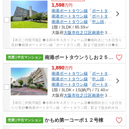
1,598
万
円
南港ポートタウン線
「
ポートタウン西
」駅
南港ポートタウン線
「
ポートタウン東
」駅
南港ポートタウン線
「
中ふ頭
」駅 徒歩13分
1階 / 3LDK / 85.59㎡
大阪府
大阪市住之江区
南港中
３丁目
【本日ご内覧可能】◆令和８年３月リフォーム済◆南向きにつき日当り
良好◆南港ポートタウン線「ポートタウン西」駅まで徒歩約３分◆全居
室６帖以上の３ＬＤＫ□空き家につきいつでも内覧可能
南港ポートタウンうしお２５号棟
売買 | 中古マンション
1,890
万
円
南港ポートタウン線
「
ポートタウン西
」駅
南港ポートタウン線
「
中ふ頭
」駅 徒歩7分
南港ポートタウン線
「
ポートタウン東
」駅
1階 / 3LDK＋1S(納戸) / 71.40㎡
大阪府
大阪市住之江区
南港中
３丁目
【本日ご内覧可能】◆令和８年４月リフォーム済◆南西向きにつき日当
たり良好◆南港ポートタウン線「ポートタウン西」駅まで徒歩約８分◆
暮らしやすい３ＬＤＫ+納戸+専用庭□空き家につきい...
かもめ第一コーポ１２号棟
売買 | 中古マンション