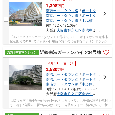
1,398
万
円
南港ポートタウン線
「
ポートタウン東
」駅
南港ポートタウン線
「
ポートタウン西
」駅
南港ポートタウン線
「
中ふ頭
」駅 徒歩18分
9階 / 3DK / 71.05㎡
大阪府
大阪市住之江区
南港中
２丁目
「エバーグリーンポートタウン１１号棟B」のここがイチオシ☆南港地
区公園まで418mです☆薬や日用品を買うのに便利なコクミンドラッグ
ポートタウン店まで200mです☆大阪市住之江区エリア...
近鉄南港ガーデンハイツ24号棟
売買 | 中古マンション
4月13日 値下げ
1,580
万
円
南港ポートタウン線
「
ポートタウン西
」駅
南港ポートタウン線
「
ポートタウン東
」駅
南港ポートタウン線
「
中ふ頭
」駅 徒歩12分
9階 / 2LDK＋1S(納戸) / 73.85㎡
大阪府
大阪市住之江区
南港中
４丁目
大阪市立南港光小学校が徒歩4分のところにあり、お子様の通学も便利で
す。徒歩6分圏内に駅のある物件です。内装リフォーム済みなので、新し
くなった住まいで生活を始めることができま...