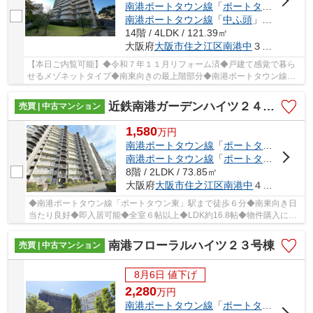
南港ポートタウン線
「
ポートタウン東
」駅
南港ポートタウン線
「
中ふ頭
」駅 徒歩13分
14階 / 4LDK / 121.39㎡
大阪府
大阪市住之江区
南港中
３丁目
【本日ご内覧可能】◆令和７年１１月リフォーム済◆戸建て感覚で暮ら
せるメゾネットタイプ◆南東向きの最上階部分◆南港ポートタウン線
「ポートタウン西」駅まで徒歩５分■広々４ＬＤＫのお...
近鉄南港ガーデンハイツ２４号棟
売買 | 中古マンション
1,580
万
円
南港ポートタウン線
「
ポートタウン西
」駅
南港ポートタウン線
「
ポートタウン東
」駅
8階 / 2LDK / 73.85㎡
大阪府
大阪市住之江区
南港中
４丁目
◆南港ポートタウン線「ポートタウン東」駅まで徒歩６分◆南東向き日
当たり良好◆即入居可能◆全室６帖以上◆LDK約16.8帖◆物件購入に於
けるご相談はお気軽にお問合せください♪
南港フローラルハイツ２３号棟
売買 | 中古マンション
8月6日 値下げ
2,280
万
円
南港ポートタウン線
「
ポートタウン西
」駅