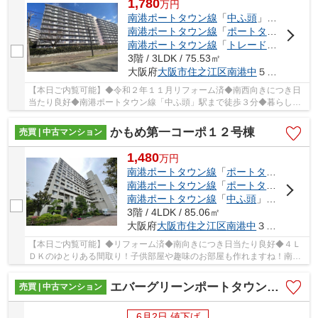
1,780
万
円
南港ポートタウン線
「
中ふ頭
」駅 徒歩3分
南港ポートタウン線
「
ポートタウン西
」駅
南港ポートタウン線
「
トレードセンター前
3階 / 3LDK / 75.53㎡
大阪府
大阪市住之江区
南港中
５丁目
【本日ご内覧可能】◆令和２年１１月リフォーム済◆南西向きにつき日
当たり良好◆南港ポートタウン線「中ふ頭」駅まで徒歩３分◆暮らしや
すい３ＬＤＫ□空き家につきいつでも内覧可能
かもめ第一コーポ１２号棟
売買 | 中古マンション
1,480
万
円
南港ポートタウン線
「
ポートタウン西
」駅
南港ポートタウン線
「
ポートタウン東
」駅
南港ポートタウン線
「
中ふ頭
」駅 徒歩11分
3階 / 4LDK / 85.06㎡
大阪府
大阪市住之江区
南港中
３丁目
【本日ご内覧可能】◆リフォーム済◆南向きにつき日当たり良好◆４Ｌ
ＤＫのゆとりある間取り！子供部屋や趣味のお部屋も作れますね！南港
ポートタウン線「ポートタウン西」駅まで徒歩３分
エバーグリーンポートタウン１１号棟B
売買 | 中古マンション
6月2日 値下げ