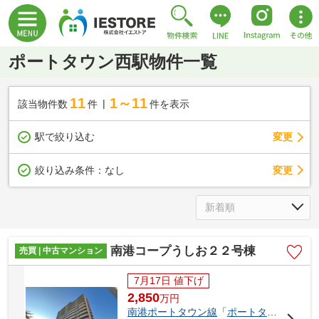
ポートタウン西駅物件一覧
11
1～11
該当物件数
件
件を表示
駅で絞り込む
変更
変更
絞り込み条件：
なし
南港コープうしお２２号棟
売買 | 中古マンション
7月17日 値下げ
2,850
万
円
南港ポートタウン線
「
ポートタウン西
」駅