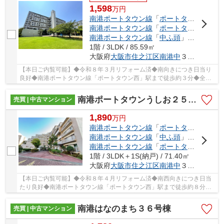
1,598
万
円
南港ポートタウン線
「
ポートタウン西
」駅
南港ポートタウン線
「
ポートタウン東
」駅
南港ポートタウン線
「
中ふ頭
」駅 徒歩13分
1階 / 3LDK / 85.59㎡
大阪府
大阪市住之江区
南港中
３丁目
【本日ご内覧可能】◆令和８年３月リフォーム済◆南向きにつき日当り
良好◆南港ポートタウン線「ポートタウン西」駅まで徒歩約３分◆全居
室６帖以上の３ＬＤＫ□空き家につきいつでも内覧可能
南港ポートタウンうしお２５号棟
売買 | 中古マンション
1,890
万
円
南港ポートタウン線
「
ポートタウン西
」駅
南港ポートタウン線
「
中ふ頭
」駅 徒歩7分
南港ポートタウン線
「
ポートタウン東
」駅
1階 / 3LDK＋1S(納戸) / 71.40㎡
大阪府
大阪市住之江区
南港中
３丁目
【本日ご内覧可能】◆令和８年４月リフォーム済◆南西向きにつき日当
たり良好◆南港ポートタウン線「ポートタウン西」駅まで徒歩約８分◆
暮らしやすい３ＬＤＫ+納戸+専用庭□空き家につきい...
南港はなのまち３６号棟
売買 | 中古マンション