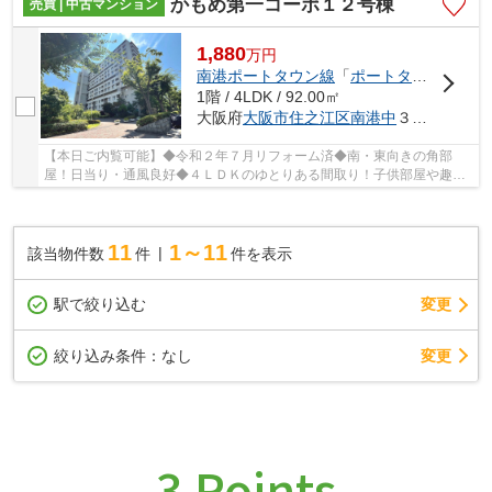
かもめ第一コーポ１２号棟
売買 | 中古マンション
1,880
万
円
南港ポートタウン線
「
ポートタウン西
」駅
1階 / 4LDK / 92.00㎡
大阪府
大阪市住之江区
南港中
３丁目
【本日ご内覧可能】◆令和２年７月リフォーム済◆南・東向きの角部
屋！日当り・通風良好◆４ＬＤＫのゆとりある間取り！子供部屋や趣味
のお部屋も作れますね！南港ポートタウン線「ポート...
11
1～11
該当物件数
件
件を表示
駅で絞り込む
変更
変更
絞り込み条件：
なし
3 Points