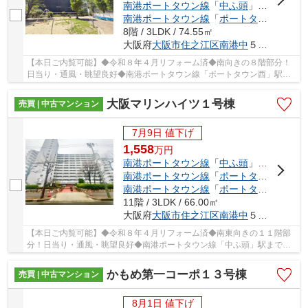
南港ポートタウン線
「
中ふ頭
」駅 徒歩6分
南港ポートタウン線
「
ポートタウン東
」駅
8階 / 3LDK / 74.55㎡
大阪府
大阪市住之江区
南港中
５丁目
【本日ご内覧可能】◆令和８年４月リフォーム済◆南向きの８階部分！
日当り・通風・眺望良好◆南港ポートタウン線「ポートタウン西」駅ま
で徒歩４分◆暮らしやすい３ＬＤＫ□空き家につきい...
大阪マリンハイツ１号棟
売買 | 中古マンション
7月9日 値下げ
1,558
万
円
南港ポートタウン線
「
中ふ頭
」駅 徒歩8分
南港ポートタウン線
「
ポートタウン西
」駅
南港ポートタウン線
「
ポートタウン東
」駅
11階 / 3LDK / 66.00㎡
大阪府
大阪市住之江区
南港中
５丁目
【本日ご内覧可能】◆令和８年４月リフォーム済◆南東向きの１１階部
分！日当り・通風・眺望良好◆南港ポートタウン線「中ふ頭」駅まで徒
歩８分◆暮らしやすい３ＬＤＫ□スーパーやドラッグ...
かもめ第一コーポ１３号棟
売買 | 中古マンション
8月1日 値下げ