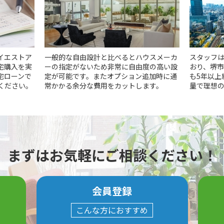
イエストア
一般的な自由設計と比べるとハウスメーカ
スタッフは
宅購入を実
ーの指定がないため非常に自由度の高い設
おり、堺
宅ローンで
定が可能です。またオプション追加時に通
も5年以上
ください。
常かかる余分な費用をカットします。
量で理想
まずはお気軽にご相談ください！
会員登録
こんな方におすすめ