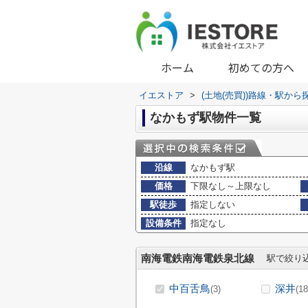
ホーム
初めての方へ
イエストア
>
(土地(売買))路線・駅から
なかもず駅物件一覧
沿線
なかもず駅
価格
下限なし～上限なし
駅徒歩
指定しない
設備条件
指定なし
南海電鉄南海電鉄泉北線
駅で絞り
中百舌鳥
深井
(3)
(18