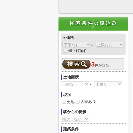
▼価格
～
値下げ物件
3
件が該当
土地面積
～
現況
更地
古家あり
駅からの徒歩
建築条件