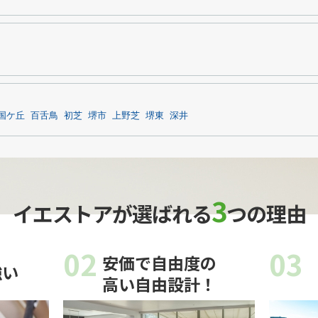
国ケ丘
百舌鳥
初芝
堺市
上野芝
堺東
深井
3
イエストアが選ばれる
つの理由
02
03
安価で自由度の
強い
高い自由設計！