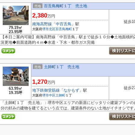
百舌鳥梅町１丁 売土地
売地
2,380
万円
徒歩1
南海高野線
「
中百舌鳥
」駅
79.19㎡
大阪府
堺市北区
百舌鳥梅町
１丁
23.95坪
【本日ご案内可能】南海高野線「中百舌鳥」駅まで徒歩１０分◆土地面積約23
況更地◆前面道路約４ｍ◆水道・下水・都市ガス完備
土師町１丁 売土地
売地
1,270
万円
徒歩2
63.99㎡
地下鉄御堂筋線
「
なかもず
」駅
19.35坪
大阪府
堺市中区
土師町
１丁
「土師町１丁 売土地」：堺市中区エリアの新居にピッタリ☆建築プランの
分の好みの建物を建てるという点では、建築条件のない土地がイチオシですよ☆