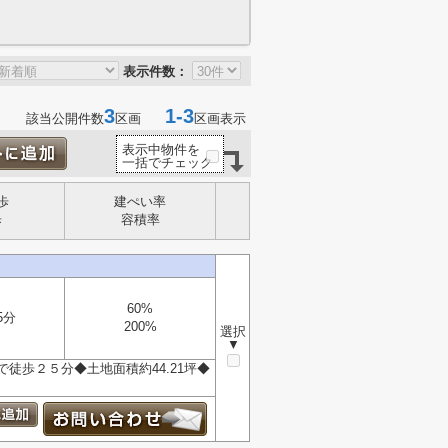
表示件数：
3
1-3
該当公開件数
区画
区画表示
表示中物件を
一括でチェック
歩
建ぺい率
歩
容積率
60%
5分
200%
選択
▼
歩２５分◆土地面積約44.21坪◆