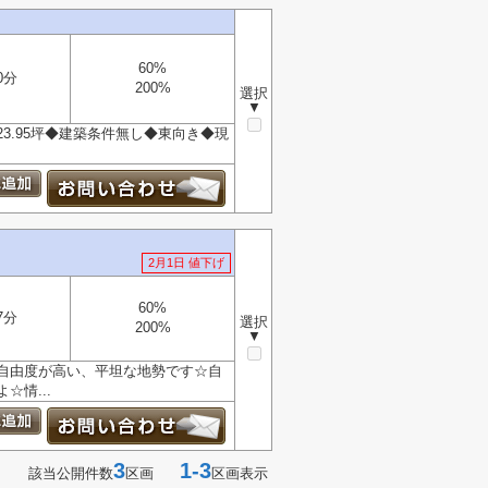
60%
0分
200%
選択
▼
.95坪◆建築条件無し◆東向き◆現
2月1日 値下げ
60%
7分
選択
200%
▼
自由度が高い、平坦な地勢です☆自
情...
3
1-3
該当公開件数
区画
区画表示