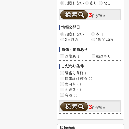
指定しない
あり
なし
3
件が該当
情報公開日
指定しない
本日
3日以内
1週間以内
画像・動画あり
画像あり
動画あり
こだわり条件
陽当り良好
(-)
自由設計対応
(-)
南向き
(-)
南道路
(-)
角地
(-)
3
件が該当
新着物件