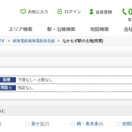
お気に入り
ログイン
会員登録
営
エリア検索
駅・沿線検索
地図検索
会
探す
>
南海電鉄南海電鉄泉北線
>
なかもず駅の土地(売買)
面積
下限なし～上限なし
間取り
指定なし
込む
泉ケ丘
栂・美木多
光明
)
(7)
(5)