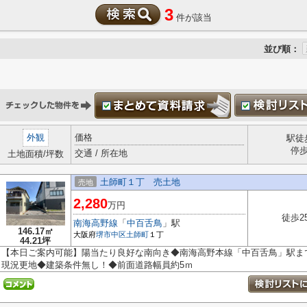
3
件が該当
並び順：
外観
価格
駅徒
停
交通 / 所在地
土地面積/坪数
土師町１丁 売土地
売地
2,280
万円
徒歩2
南海高野線
「
中百舌鳥
」駅
146.17㎡
大阪府
堺市中区
土師町
１丁
44.21坪
【本日ご案内可能】陽当たり良好な南向き◆南海高野本線「中百舌鳥」駅まで徒
現況更地◆建築条件無し！◆前面道路幅員約5ｍ