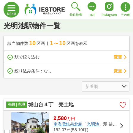
光明池駅物件一覧
10
1～10
該当物件数
区画
区画を表示
駅で絞り込む
変更
変更
絞り込み条件：
なし
城山台４丁 売土地
売買 | 売地
2,580
万
円
南海電鉄泉北線
「
光明池
」駅 徒歩28分
192.07㎡(58.10坪)