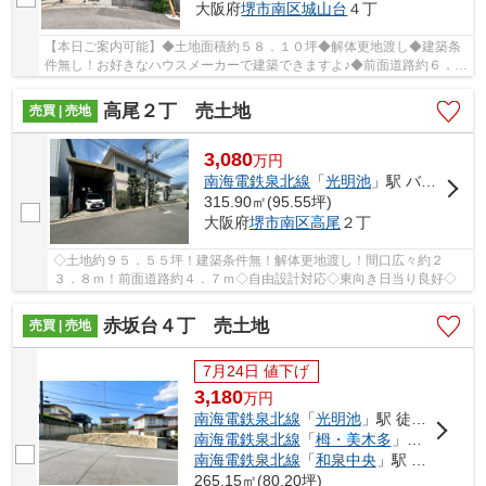
大阪府
堺市南区
城山台
４丁
【本日ご案内可能】◆土地面積約５８．１０坪◆解体更地渡し◆建築条
件無し！お好きなハウスメーカーで建築できますよ♪◆前面道路約６．７
ｍ◆建物プラン図有り！自由設計対応！
高尾２丁 売土地
売買 | 売地
3,080
万
円
南海電鉄泉北線
「
光明池
」駅 バス13分 「北高尾」 停歩1分
315.90㎡(95.55坪)
大阪府
堺市南区
高尾
２丁
◇土地約９５．５５坪！建築条件無！解体更地渡し！間口広々約２
３．８ｍ！前面道路約４．７ｍ◇自由設計対応◇東向き日当り良好◇
赤坂台４丁 売土地
売買 | 売地
7月24日 値下げ
3,180
万
円
南海電鉄泉北線
「
光明池
」駅 徒歩20分
南海電鉄泉北線
「
栂・美木多
」駅 徒歩34分
南海電鉄泉北線
「
和泉中央
」駅 徒歩42分
265.15㎡(80.20坪)