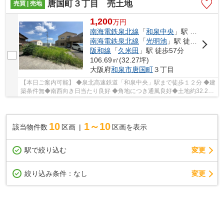
唐国町３丁目 売土地
売買 | 売地
1,200
万
円
南海電鉄泉北線
「
和泉中央
」駅 徒歩12分
南海電鉄泉北線
「
光明池
」駅 徒歩45分
阪和線
「
久米田
」駅 徒歩57分
106.69㎡(32.27坪)
大阪府
和泉市
唐国町
３丁目
【本日ご案内可能】 ◆泉北高速鉄道「和泉中央」駅まで徒歩１２分 ◆建
築条件無◆南西向き日当たり良好 ◆角地につき通風良好◆土地約32.27
坪 ◆地勢はプランの自由度が高まる平坦地
10
1～10
該当物件数
区画
区画を表示
駅で絞り込む
変更
変更
絞り込み条件：
なし