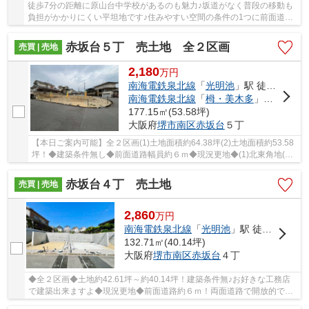
徒歩7分の距離に原山台中学校があるのも魅力♪坂道がなく普段の移動も
負担がかかりにくい平坦地です♪住みやすい空間の条件の1つに前面道路
が6m以上あるところを入れてみては♪堺市南区エ...
赤坂台５丁 売土地 全２区画
売買 | 売地
2,180
万
円
南海電鉄泉北線
「
光明池
」駅 徒歩28分
南海電鉄泉北線
「
栂・美木多
」駅 徒歩32分
177.15㎡(53.58坪)
大阪府
堺市南区
赤坂台
５丁
【本日ご案内可能】全２区画(1)土地面積約64.38坪(2)土地面積約53.58
坪！◆建築条件無し◆前面道路幅員約６ｍ◆現況更地◆(1)北東角地(2)
東向き
赤坂台４丁 売土地
売買 | 売地
2,860
万
円
南海電鉄泉北線
「
光明池
」駅 徒歩20分
132.71㎡(40.14坪)
大阪府
堺市南区
赤坂台
４丁
◆全２区画◆土地約42.61坪～約40.14坪！建築条件無♪お好きな工務店
で建築出来ますよ◆現況更地◆前面道路約６ｍ！両面道路で開放的です
◆南海泉北線「光明池」駅まで徒歩２０分◆