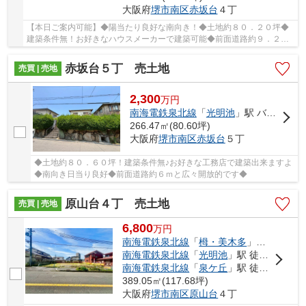
大阪府
堺市南区
赤坂台
４丁
【本日ご案内可能】◆陽当たり良好な南向き！◆土地約８０．２０坪◆
建築条件無！お好きなハウスメーカーで建築可能◆前面道路約９．２ｍ
◆自由設計対応◆南海泉北線「光明池」駅まで徒歩２０分
赤坂台５丁 売土地
売買 | 売地
2,300
万
円
南海電鉄泉北線
「
光明池
」駅 バス12分 「赤坂台５丁」 停歩4分
266.47㎡(80.60坪)
大阪府
堺市南区
赤坂台
５丁
◆土地約８０．６０坪！建築条件無♪お好きな工務店で建築出来ますよ
◆南向き日当り良好◆前面道路約６ｍと広々開放的です◆
原山台４丁 売土地
売買 | 売地
6,800
万
円
南海電鉄泉北線
「
栂・美木多
」駅 徒歩14分
南海電鉄泉北線
「
光明池
」駅 徒歩37分
南海電鉄泉北線
「
泉ケ丘
」駅 徒歩41分
389.05㎡(117.68坪)
大阪府
堺市南区
原山台
４丁