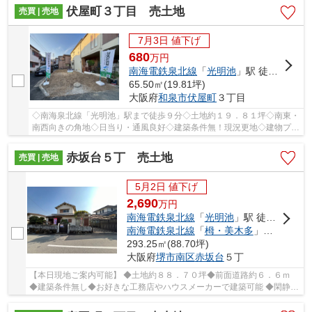
伏屋町３丁目 売土地
売買 | 売地
7月3日 値下げ
680
万
円
南海電鉄泉北線
「
光明池
」駅 徒歩9分
65.50㎡(19.81坪)
大阪府
和泉市
伏屋町
３丁目
◇南海泉北線「光明池」駅まで徒歩９分◇土地約１９．８１坪◇南東・
南西向きの角地◇日当り・通風良好◇建築条件無！現況更地◇建物プラ
ン図有◇
赤坂台５丁 売土地
売買 | 売地
5月2日 値下げ
2,690
万
円
南海電鉄泉北線
「
光明池
」駅 徒歩32分
南海電鉄泉北線
「
栂・美木多
」駅 徒歩30分
293.25㎡(88.70坪)
大阪府
堺市南区
赤坂台
５丁
【本日現地ご案内可能】 ◆土地約８８．７０坪◆前面道路約６．６ｍ
◆建築条件無し◆お好きな工務店やハウスメーカーで建築可能 ◆閑静な
住宅街で叶える穏やかな新生活