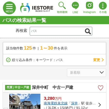
バスの検索結果一覧
再検索
125
1～30
該当物件数
件
件を表示
変更
絞り込み条件：
キーワード：バス
深井中町 中古一戸建
売買 | 中古一戸建
3,280
万
円
南海電鉄泉北線
「
深井
」駅 徒歩18分
- / 3LDK＋1S(納戸) / 91.12㎡