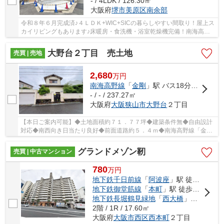
- / 4LDK / 126.30㎡
大阪府
堺市美原区
南余部
令和８年６月完成済♪４ＬＤＫ+WIC+SICの暮らしやすい間取り！屋上ス
カイリビングもあります♪床暖房・食洗機・浴室乾燥機完備！南海高野
線「萩原天神」駅まで徒歩２１分！
大野台２丁目 売土地
売買 | 売地
2,680
万
円
南海高野線
「
金剛
」駅 バス18分 「狭山ニュータウンセンター」 停歩5分
- / - / 237.27㎡
大阪府
大阪狭山市
大野台
２丁目
【本日ご案内可能】◆土地面積約７１．７７坪◆建築条件無◆自由設計
対応◆南西向き日当たり良好◆前面道路約５．４ｍ◆南海高野線「金
剛」駅までバス１８分！バス停まで徒歩５分
グランドメゾン靭
売買 | 中古マンション
780
万
円
地下鉄千日前線
「
阿波座
」駅 徒歩8分
地下鉄御堂筋線
「
本町
」駅 徒歩13分
地下鉄長堀鶴見緑地
「
西大橋
」駅 徒歩12分
2階 / 1R / 17.60㎡
大阪府
大阪市西区
西本町
２丁目