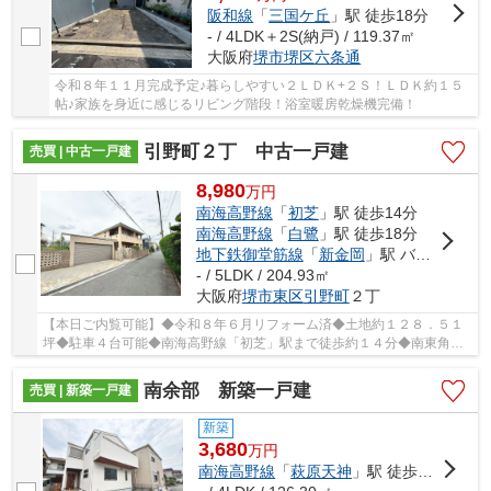
阪和線
「
三国ケ丘
」駅 徒歩18分
- / 4LDK＋2S(納戸) / 119.37㎡
大阪府
堺市堺区
六条通
令和８年１１月完成予定♪暮らしやすい２ＬＤＫ+２Ｓ！ＬＤＫ約１５
帖♪家族を身近に感じるリビング階段！浴室暖房乾燥機完備！
引野町２丁 中古一戸建
売買 | 中古一戸建
8,980
万
円
南海高野線
「
初芝
」駅 徒歩14分
南海高野線
「
白鷺
」駅 徒歩18分
地下鉄御堂筋線
「
新金岡
」駅 バス8分 「金田新田」 停歩13分
- / 5LDK / 204.93㎡
大阪府
堺市東区
引野町
２丁
【本日ご内覧可能】◆令和８年６月リフォーム済◆土地約１２８．５１
坪◆駐車４台可能◆南海高野線「初芝」駅まで徒歩約１４分◆南東角地
◆全居室６帖以上の５ＬＤＫ+ＷＩＣ＋お庭□シャッタ...
南余部 新築一戸建
売買 | 新築一戸建
新築
3,680
万
円
南海高野線
「
萩原天神
」駅 徒歩21分