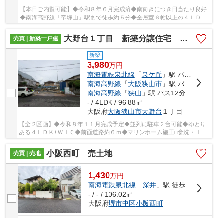
【本日ご内覧可能】◆令和８年６月完成済◆南向きにつき日当たり良好
◆南海高野線「帝塚山」駅まで徒歩約５分◆全居室６帖以上の４ＬＤＫ
+２ＷＩＣ□広々スカイテラスございます
大野台１丁目 新築分譲住宅 全２区画
売買 | 新築一戸建
新築
3,980
万
円
南海電鉄泉北線
「
泉ケ丘
」駅 バス26分 「狭山ニュータウンセンター」 停歩3分
南海高野線
「
大阪狭山市
」駅 バス9分 「狭山ニュータウンセンター」 停歩3分
南海高野線
「
狭山
」駅 バス12分 「西山台四丁目南」 停歩9分
- / 4LDK / 96.88㎡
大阪府
大阪狭山市
大野台
１丁目
【全２区画】◆令和８年１１月完成予定◆並列に駐車２台可能◆ゆとり
ある４ＬＤＫ+ＷＩＣ◆前面道路約６ｍ◆マリンホーム施工□食洗・ＩＨ
クッキングヒーター・乾太くん・浴乾等の便利な設備...
小阪西町 売土地
売買 | 売地
1,430
万
円
南海電鉄泉北線
「
深井
」駅 徒歩28分
- / - / 106.02㎡
大阪府
堺市中区
小阪西町