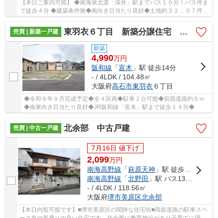
【本日ご案内可能】 ◆南海泉北道「深井」駅までバス１０分！バス停ま
で徒歩４分 ◆建築条件無◆南向き日当たり良好◆土地約３２．０７坪 ◆
地勢はプランの自由度が高まる平坦地
東羽衣６丁目 新築分譲住宅 全４区画
売買 | 新築一戸建
新築
4,990
万
円
阪和線
「
富木
」駅 徒歩14分
- / 4LDK / 104.48㎡
大阪府
高石市
東羽衣
６丁目
◆令和８年９月完成予定◆全４区画◆駐車２台可能◆前面道路約６ｍ
◆南東向き日当たり良好◆JR阪和線「富木」駅まで徒歩１４分◆
北余部 中古戸建
売買 | 中古一戸建
7月16日 値下げ
2,099
万
円
南海高野線
「
萩原天神
」駅 徒歩20分
南海高野線
「
北野田
」駅 バス13分 「北余部北」 停歩5分
- / 4LDK / 118.56㎡
大阪府
堺市美原区
北余部
【本日内覧可能です】■堺市美原区の閑静な住宅街■両面道路の駐車スペ