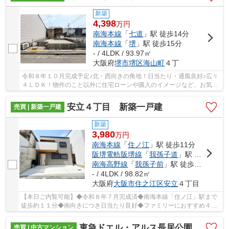
新築
4,398
万
円
南海本線
「
七道
」駅 徒歩14分
南海本線
「
堺
」駅 徒歩15分
- / 4LDK / 93.97㎡
大阪府
堺市堺区
海山町
４丁
令和８年１０月完成予定♪北・西向きの角地！日当たり・通風良好♪広々
４ＬＤＫ！物件のこと以外に住宅ローンや購入のイメージなど、お気軽
にお問い合わせください♪
安立４丁目 新築一戸建
売買 | 新築一戸建
新築
3,980
万
円
南海本線
「
住ノ江
」駅 徒歩11分
阪堺電軌阪堺線
「
我孫子道
」駅 徒歩4分
南海高野線
「
我孫子前
」駅 徒歩14分
- / 4LDK / 98.82㎡
大阪府
大阪市住之江区
安立
４丁目
【本日ご内覧可能】◆令和８年７月完成済◆南海本線「住ノ江」駅まで
徒歩約１１分◆南向きにつき日当たり良好◆ファミリーにおすすめ４Ｌ
ＤＫ◆ＬＤＫ約２０．３帖□３WAY利用可能
東急ドエル・アルス長居公園
売買 | 中古マンション