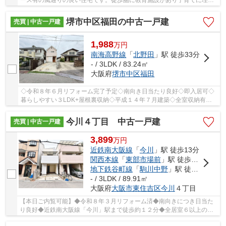
ース有の風通りの良い住宅です。徒歩圏に教育施設があり子育てに理想
的な環境です。都市ガスで快適な住まいは家族...
堺市中区福田の中古一戸建
売買 | 中古一戸建
1,988
万
円
南海高野線
「
北野田
」駅 徒歩33分
- / 3LDK / 83.24㎡
大阪府
堺市中区
福田
◇令和８年６月リフォーム完了予定◇南向き日当たり良好◇即入居可◇
暮らしやすい３LDK+屋根裏収納◇平成１４年７月建築◇全室収納有◇
全室２面採光◇土地面積約３９．９９坪◇
今川４丁目 中古一戸建
売買 | 中古一戸建
3,899
万
円
近鉄南大阪線
「
今川
」駅 徒歩13分
関西本線
「
東部市場前
」駅 徒歩14分
地下鉄谷町線
「
駒川中野
」駅 徒歩17分
- / 3LDK / 89.91㎡
大阪府
大阪市東住吉区
今川
４丁目
【本日ご内覧可能】◆令和８年３月リフォーム済◆南向きにつき日当た
り良好◆近鉄南大阪線「今川」駅まで徒歩約１２分◆全居室６以上の３
ＬＤＫ◆前面道路約８ｍ□３WAY利用可能の便利な立地