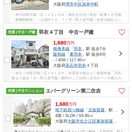
大阪府
堺市中区
深井中町
◇本日内覧可能◇広々３ＳＬＤＫ◇南向き日当り良好◇駐車２台可能
（車種制限有）◇土地約３５．７１坪◇即入居可能◇全室６帖以上◇全
室収納有◇家族を身近に感じるリビング階段◇
羽衣４丁目 中古一戸建
売買 | 中古一戸建
1,680
万
円
南海本線
「
羽衣
」駅 徒歩7分
阪和線
「
東羽衣
」駅 徒歩8分
- / 4DK / 117.80㎡
大阪府
高石市
羽衣
４丁目
◇本日ご内覧可能◇広々４ＬＤＫ◇全居室６帖以上◇南海本線「羽衣」
駅まで徒歩７分◇即入居可能◇物件のこと以外に住宅ローンや購入のイ
メージなど、お気軽にお問い合わせください♪
エバーグリーン第二住吉
売買 | 中古マンション
1,680
万
円
地下鉄四つ橋線
「
北加賀屋
」駅 徒歩8分
4階 / 3LDK / 59.85㎡
大阪府
大阪市住之江区
東加賀屋
１丁目
◆令和８年６月リフォーム済◆大阪メトロ四ツ橋線「北加賀屋」駅ま