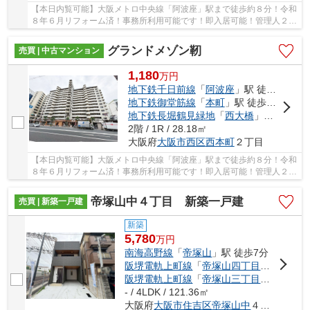
【本日内覧可能】大阪メトロ中央線「阿波座」駅まで徒歩約８分！令和
８年６月リフォーム済！事務所利用可能です！即入居可能！管理人２４
時間常駐！
グランドメゾン靭
売買 | 中古マンション
1,180
万
円
地下鉄千日前線
「
阿波座
」駅 徒歩8分
地下鉄御堂筋線
「
本町
」駅 徒歩13分
地下鉄長堀鶴見緑地
「
西大橋
」駅 徒歩12分
2階 / 1R / 28.18㎡
大阪府
大阪市西区
西本町
２丁目
【本日内覧可能】大阪メトロ中央線「阿波座」駅まで徒歩約８分！令和
８年６月リフォーム済！事務所利用可能です！即入居可能！管理人２４
時間常駐！
帝塚山中４丁目 新築一戸建
売買 | 新築一戸建
新築
5,780
万
円
南海高野線
「
帝塚山
」駅 徒歩7分
阪堺電軌上町線
「
帝塚山四丁目
」駅 徒歩4
阪堺電軌上町線
「
帝塚山三丁目
」駅 徒歩5
- / 4LDK / 121.36㎡
大阪府
大阪市住吉区
帝塚山中
４丁目