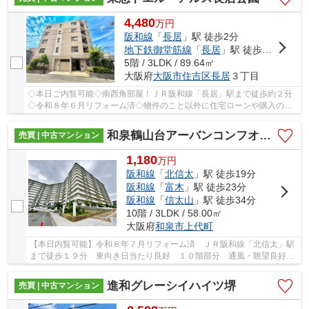
4,480
万
円
阪和線
「
長居
」駅 徒歩2分
地下鉄御堂筋線
「
長居
」駅 徒歩5分
5階 / 3LDK / 89.64㎡
大阪府
大阪市住吉区
長居
３丁目
◇本日ご内覧可能◇南西角部屋！ＪＲ阪和線「長居」駅まで徒歩約２分
◇令和８年６月リフォーム済◇物件のこと以外に住宅ローンや購入のイ
メージなど、お気軽にお問い合わせください♪
和泉鶴山台アーバンコンフオート
売買 | 中古マンション
1,180
万
円
阪和線
「
北信太
」駅 徒歩19分
阪和線
「
富木
」駅 徒歩23分
阪和線
「
信太山
」駅 徒歩34分
10階 / 3LDK / 58.00㎡
大阪府
和泉市
上代町
【本日内覧可能】令和８年７月リフォーム済 ＪＲ阪和線「北信太」駅
まで徒歩１９分 東向き日当たり良好 １０階部分 通風・眺望良好
暮らしやすい３ＬＤＫ
進和グレーシイハイツ堺
売買 | 中古マンション