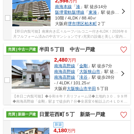
2,598
万
円
南海本線
「
湊
」駅 徒歩14分
阪堺電軌阪堺線
「
東湊
」駅 徒歩7分
10階 / 4LDK / 88.40㎡
大阪府
堺市堺区
柏木町
２丁
【即日内覧可能】南東向き広々ルーフバルコニー付き4LDK！2026年６
月フルフォーム済みの中古マンションです♪充実の設備と美しい室内を
ぜひご覧ください♪
半田５丁目 中古一戸建
売買 | 中古一戸建
2,480
万
円
南海高野線
「
金剛
」駅 徒歩7分
南海高野線
「
大阪狭山市
」駅 徒歩15分
南海高野線
「
滝谷
」駅 徒歩28分
- / 4LDK / 101.25㎡
大阪府
大阪狭山市
半田
５丁目
【本日ご内覧可能】◆令和８年７月リフォーム済◆土地約３０．９９坪
◆南海高野線「金剛」駅まで徒歩約７分◆全居室６帖以上の４ＬＤＫ◆
前面道路約５．５ｍ□駐車１台可能
日置荘西町５丁 新築一戸建
売買 | 新築一戸建
新築
4,180
万
円