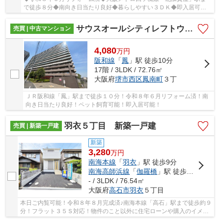
で徒歩８分◆南向き日当たり良好◆暮らしやすい３ＤＫ◆即入居可能
◆
サウスオールシティレフトウイング
売買 | 中古マンション
4,080
万
円
阪和線
「
鳳
」駅 徒歩10分
17階 / 3LDK / 72.76㎡
大阪府
堺市西区
鳳南町
３丁
ＪＲ阪和線「鳳」駅まで徒歩１０分！令和８年６月リフォーム済！南
向き日当たり良好！ペット飼育可能！即入居可能！
羽衣５丁目 新築一戸建
売買 | 新築一戸建
新築
3,280
万
円
南海本線
「
羽衣
」駅 徒歩9分
南海高師浜線
「
伽羅橋
」駅 徒歩6分
- / 3LDK / 76.54㎡
大阪府
高石市
羽衣
５丁目
本日ご内覧可能！令和８年８月完成済♪南海本線「高石」駅まで徒歩約９
分！フラット３５Ｓ対応！物件のこと以外に住宅ローンや購入のイメー
ジなど、お気軽にお問い合わせください♪