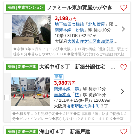
ファミール東加賀屋かがやきの街
売買 | 中古マンション
3,198
万
円
地下鉄四つ橋線
「
北加賀屋
」駅 徒歩8分
南海本線
「
粉浜
」駅 徒歩10分
10階 / 3LDK / 62.97㎡
大阪府
大阪市住之江区
東加賀屋
１丁目
◆令和８年６月リフォーム済◆大阪メトロ四ツ橋線「北加賀屋」駅まで
徒歩８分◆暮らしやすい３ＬＤＫ◆物件購入に於けるご相談はお気軽に
お問合せください♪
大浜中町３丁 新築分譲住宅 全２区画
売買 | 新築一戸建
新築
3,980
万
円
南海本線
「
湊
」駅 徒歩12分
南海本線
「
堺
」駅 徒歩15分
- / 2LDK＋1S(納戸) / 120.69㎡
大阪府
堺市堺区
大浜中町
３丁
◆令和８年１０月完成予定◆全２区画◆南海本線「湊」駅まで徒歩１２
分◆ビルトインガレージ◆暮らしやすい２ＳＬＤＫ～４ＬＤＫ◆全室収
納有◆前面道路約５．９ｍ/約６．９ｍ◆
海山町４丁 新築戸建
売買 | 新築一戸建