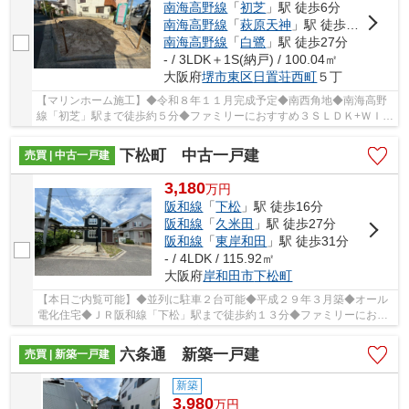
南海高野線
「
初芝
」駅 徒歩6分
南海高野線
「
萩原天神
」駅 徒歩10分
南海高野線
「
白鷺
」駅 徒歩27分
- / 3LDK＋1S(納戸) / 100.04㎡
大阪府
堺市東区
日置荘西町
５丁
【マリンホーム施工】◆令和８年１１月完成予定◆南西角地◆南海高野
線「初芝」駅まで徒歩約５分◆ファミリーにおすすめ３ＳＬＤＫ+ＷＩＣ
□乾太君・食洗機・IHコンロ等の嬉しい設備充実
下松町 中古一戸建
売買 | 中古一戸建
3,180
万
円
阪和線
「
下松
」駅 徒歩16分
阪和線
「
久米田
」駅 徒歩27分
阪和線
「
東岸和田
」駅 徒歩31分
- / 4LDK / 115.92㎡
大阪府
岸和田市
下松町
【本日ご内覧可能】◆並列に駐車２台可能◆平成２９年３月築◆オール
電化住宅◆ＪＲ阪和線「下松」駅まで徒歩約１３分◆ファミリーにおす
すめ４ＬＤＫ+ＷＩＣ□閑静な住宅街です
六条通 新築一戸建
売買 | 新築一戸建
新築
3,980
万
円