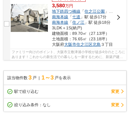
3,580
万
円
地下鉄四つ橋線
「
住之江公園
」駅 徒歩16分
南海本線
「
七道
」駅 徒歩17分
南海本線
「
住ノ江
」駅 徒歩18分
3LDK＋1S(納戸)
建物面積：89.70㎡（27.13坪）
土地面積：76.65㎡（23.18坪）
大阪府
大阪市住之江区
北島
３丁目
ファミリー向けのポイント、大阪市立敷津浦小学校が徒歩4分のところに
あります！これからの新生活での暮らしを一新するために、新築戸建て
はいかがでしょうか！冬場の寒さは24時間換気...
3
1～3
該当物件数
戸
戸を表示
駅で絞り込む
変更
変更
絞り込み条件：
なし