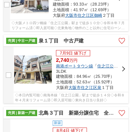
建物面積：93.33㎡（28.23坪）
土地面積：41.97㎡（12.69坪）
大阪府
大阪市住之江区
御崎
２丁目
◇大阪メトロ四ツ橋線「住之江公園」駅まで徒歩１０分◇令和８年７月
リフォーム済◇即入居可能◇北東角地◇物件のこと以外に住宅ローンや
購入のイメージなど、お気軽にお問い合わせください♪
泉１丁目 中古戸建
売買 | 中古一戸建
7月9日 値下げ
2,740
万
円
南港ポートタウン線
「
住之江公園
」駅 徒
3LDK
建物面積：84.96㎡（25.70坪）
土地面積：52.63㎡（15.92坪）
大阪府
大阪市住之江区
泉
１丁目
◇本日内覧可能◇南海本線「住之江公園」駅まで徒歩１４分◇令和８
年４月末リフォーム済◇即入居可能◇東向き日当り良好◇
北島３丁目 新築分譲住宅 全２区画
売買 | 新築一戸建
新築
8月4日 値下げ