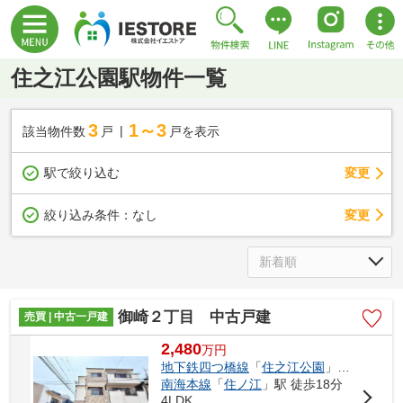
住之江公園駅物件一覧
3
1～3
該当物件数
戸
戸を表示
駅で絞り込む
変更
変更
絞り込み条件：
なし
御崎２丁目 中古戸建
売買 | 中古一戸建
2,480
万
円
地下鉄四つ橋線
「
住之江公園
」駅 徒歩10分
南海本線
「
住ノ江
」駅 徒歩18分
4LDK