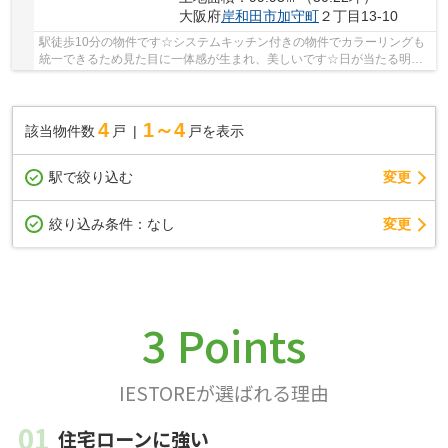
大阪府
岸和田市
加守町
２丁目13-10
駅徒歩10分の物件です☆システムキッチン付きの物件でカラーリングも
統一できるため見た目に一体感が生まれ、美しいです☆日が当たる明る
い生活が送れるため南西向きはおすすめです☆来訪...
4
1～4
該当物件数
戸
戸を表示
駅で絞り込む
変更
変更
絞り込み条件：
なし
3 Points
IESTOREが選ばれる理由
住宅ローンに強い