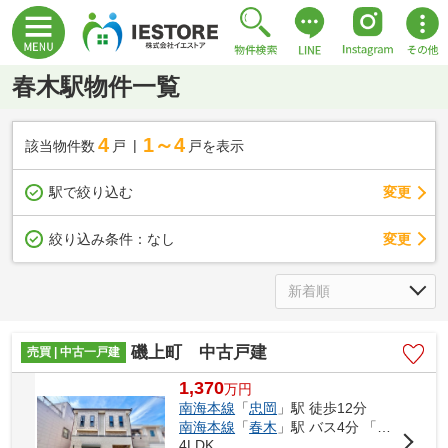
春木駅物件一覧
4
1～4
該当物件数
戸
戸を表示
駅で絞り込む
変更
変更
絞り込み条件：
なし
磯上町 中古戸建
売買 | 中古一戸建
1,370
万
円
南海本線
「
忠岡
」駅 徒歩12分
南海本線
「
春木
」駅 バス4分 「競輪場前（大阪府）」 停歩17分
4LDK