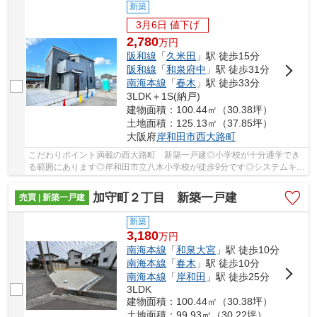
新築
3月6日 値下げ
2,780
万
円
阪和線
「
久米田
」駅 徒歩15分
阪和線
「
和泉府中
」駅 徒歩31分
南海本線
「
春木
」駅 徒歩33分
3LDK＋1S(納戸)
建物面積：100.44㎡（30.38坪）
土地面積：125.13㎡（37.85坪）
大阪府
岸和田市
西大路町
こだわりポイント満載の西大路町 新築一戸建◎小学校が十分通学でき
る範囲にあります◎岸和田市立八木小学校が徒歩9分です◎システムキッ
チンは必要な物が組み込まれているため、すぐ調...
加守町２丁目 新築一戸建
売買 | 新築一戸建
新築
3,180
万
円
南海本線
「
和泉大宮
」駅 徒歩10分
南海本線
「
春木
」駅 徒歩10分
南海本線
「
岸和田
」駅 徒歩25分
3LDK
建物面積：100.44㎡（30.38坪）
土地面積：99.93㎡（30.22坪）