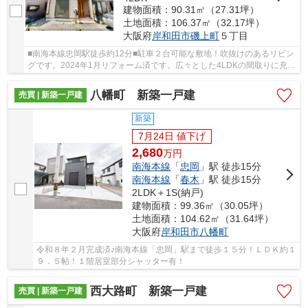
建物面積：90.31㎡（27.31坪）
土地面積：106.37㎡（32.17坪）
大阪府
岸和田市
磯上町
５丁目
■南海本線忠岡駅徒歩約12分■駐車２台可能な敷地！吹抜けのあるリビン
グです。2024年1月リフォーム済です。広々とした4LDKの間取りに充実
の収納☆新生活のスタートにいかがでしょうか？...
八幡町 新築一戸建
売買 | 新築一戸建
新築
7月24日 値下げ
2,680
万
円
南海本線
「
忠岡
」駅 徒歩15分
南海本線
「
春木
」駅 徒歩15分
2LDK＋1S(納戸)
建物面積：99.36㎡（30.05坪）
土地面積：104.62㎡（31.64坪）
大阪府
岸和田市
八幡町
令和８年２月完成済♪南海本線「忠岡」駅まで徒歩１５分！ＬＤＫ約１
９．５帖！１階居室部分シャッター有！
西大路町 新築一戸建
売買 | 新築一戸建