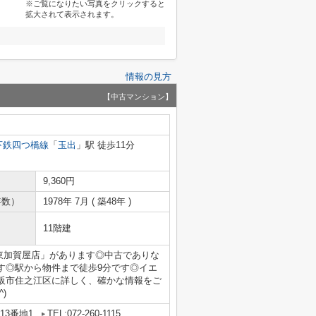
※ご覧になりたい写真をクリックすると
拡大されて表示されます。
情報の見方
【中古マンション】
下鉄四つ橋線
「
玉出
」駅 徒歩11分
9,360円
年数）
1978年 7月 ( 築48年 )
11階建
 東加賀屋店」があります◎中古でありな
す◎駅から物件まで徒歩9分です◎イエ
阪市住之江区に詳しく、確かな情報をご
)
13番地1
TEL:072-260-1115