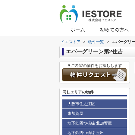
ホーム
初めての方へ
イエストア
>
物件一覧
>
エバーグリー
エバーグリーン第2住吉
▼ご希望の物件をお探しします
同じエリアの物件
大阪市住之江区
東加賀屋
地下鉄四つ橋線 北加賀屋
地下鉄四つ橋線 玉出