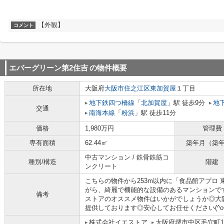
【外観】
コメント
エバーグリーン第2住吉
の物件概要
所在地
大阪府
大阪市住之江区
東加賀屋
１丁目
地下鉄四つ橋線
「
北加賀屋
」駅 徒歩9分
地
交通
南海本線
「
粉浜
」駅 徒歩11分
価格
1,980万円
管理費
専有面積
62.44㎡
築年月（築
中古マンション / 鉄骨鉄筋コ
種別/構造
階建
ンクリート
こちらの物件から253m以内に「食品館アプロ
がら、綺麗で機能的な設備のあるマンションで
備考
ストアのオススメ物件はいかがでしょうか◎大
提供しております◎安心してお任せください(^o^
株式会社イエストア
大阪府堺市中区毛穴町1