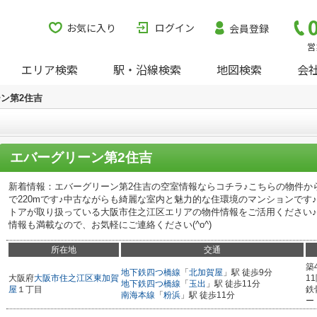
お気に入り
ログイン
会員登録
営
エリア検索
駅・沿線検索
地図検索
会
ン第2住吉
エバーグリーン第2住吉
新着情報：エバーグリーン第2住吉の空室情報ならコチラ♪こちらの物件か
で220mです♪中古ながらも綺麗な室内と魅力的な住環境のマンションです
トアが取り扱っている大阪市住之江区エリアの物件情報をご活用ください
情報も満載なので、お気軽にご連絡ください(^o^)
所在地
交通
築
地下鉄四つ橋線
「
北加賀屋
」駅 徒歩9分
大阪府
大阪市住之江区
東加賀
1
地下鉄四つ橋線
「
玉出
」駅 徒歩11分
屋
１丁目
鉄
南海本線
「
粉浜
」駅 徒歩11分
ー