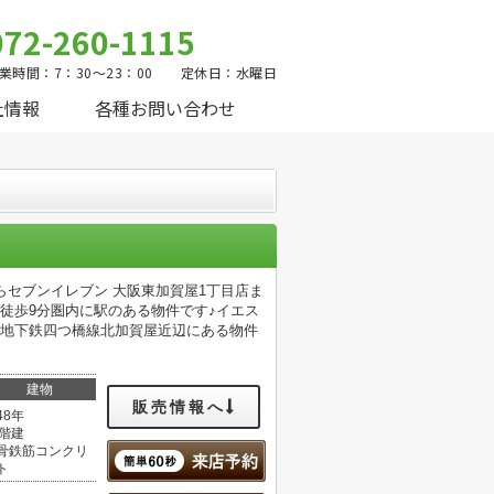
072-260-1115
業時間：7：30～23：00 定休日：水曜日
社情報
各種お問い合わせ
らセブンイレブン 大阪東加賀屋1丁目店ま
♪徒歩9分圏内に駅のある物件です♪イエス
♪地下鉄四つ橋線北加賀屋近辺にある物件
建物
販売情報へ
48年
1階建
骨鉄筋コンクリ
ト