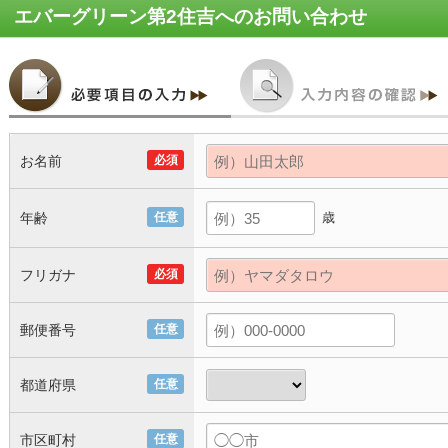
エバーグリーン第2住吉
へのお問い合わせ
お名前
必須
年齢
任意
歳
フリガナ
必須
郵便番号
任意
都道府県
任意
市区町村
任意