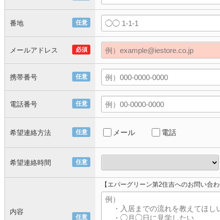
番地
任意
メールアドレス
必須
携帯番号
任意
電話番号
任意
メール
電話
希望連絡方法
任意
希望連絡時間
任意
【エバーグリーン第2住吉へのお問い合わ
内容
任意