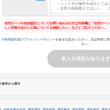
住宅ローンや自由設計についてお問い合わせの方は内容欄に「住宅ローン
しい内容のほかに土地についても相談したい」などとご記入ください。
※
利用規約
及び
プライバシーポリシー
を必ずお読みください。左記内容に同
さい。
未入力項目がありま
り条件から探す
区
大阪市東住吉区
堺市堺区
堺市中区
堺市東区
堺市西区
堺市南区
堺市